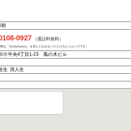
和校
0108-0927
（通話料無料）
際は「StudySearch」を見たとお伝えいただけるとスムーズです。
和市
中央4丁目1-23 風の木ビル
校生 浪人生