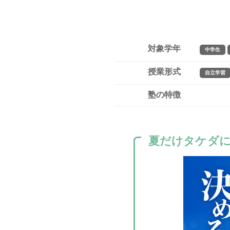
対象学年
中学生
授業形式
自立学習
塾の特徴
夏だけタケダ