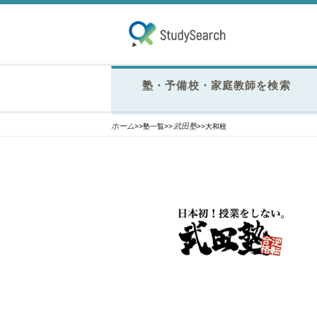
塾・予備校・家庭教師を検索
ホーム
武田塾
>>塾一覧>>
>>大和校