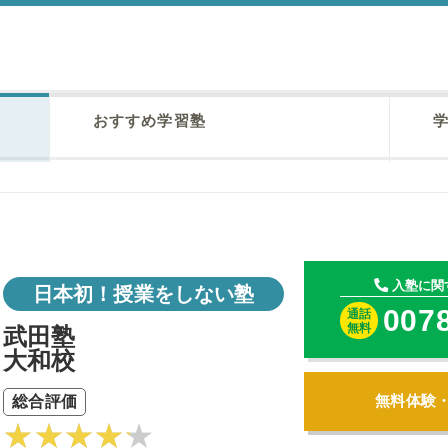
おすすめ学習塾
学
入塾に関
日本初！授業をしない塾
007
通話
無料
武田塾
大和校
無料体験
総合評価