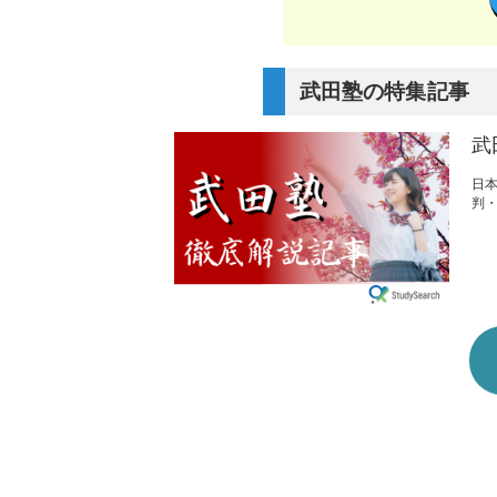
武田塾の特集記事
武
日
判・