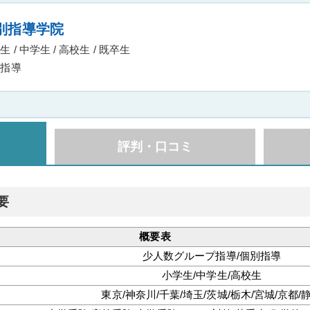
別指導学院
 / 中学生 / 高校生 / 既卒生
指導
評判・口コミ
要
概要表
少人数グループ指導/個別指導
小学生/中学生/高校生
東京/神奈川/千葉/埼玉/茨城/栃木/宮城/京都/