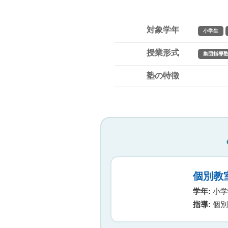
対象学年
小学生
授業形式
集団指導
塾の特徴
個別教
学年:
小学生
指導:
個別