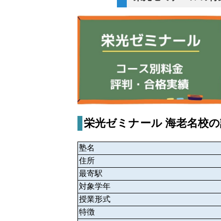
栄光ゼミナール 海老名校
塾名
住所
最寄駅
対象学年
授業形式
特徴