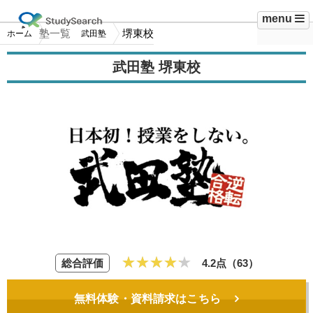
menu
塾一覧
堺東校
ホーム
武田塾
武田塾 堺東校
総合評価
4.2点（
63
）
無料体験・資料請求はこちら