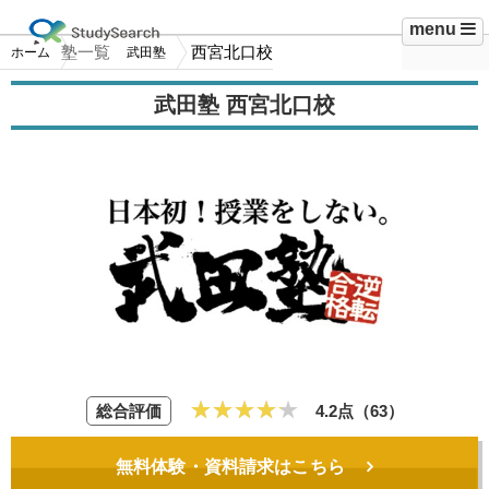
menu
塾一覧
西宮北口校
ホーム
武田塾
武田塾 西宮北口校
総合評価
4.2点（
63
）
無料体験・資料請求はこちら