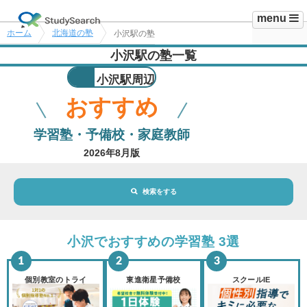
menu
ホーム
北海道の塾
小沢駅の塾
小沢駅の塾一覧
小沢駅周辺
おすすめ
学習塾・予備校・家庭教師
2026年8月版
検索をする
地域・駅
小沢駅
小沢でおすすめの学習塾 3選
路線・駅
選択されていません
変更
個別教室のトライ
東進衛星予備校
スクールIE
市区町村
選択されていません
変更