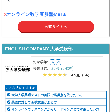
た。
オンライン数学克服塾MeTa
公式サイトへ
ENGLISH COMPANY 大学受験部
対象学年:
高
浪
授業形式:
オンライン指導
4.5点（
64
）
こんな人におすすめ
大学入学共通テストの英語で高得点を取りたい方
英語に対して苦手意識がある方
オンラインでリスニングからリーディングまで対策したい方