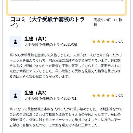
口コミ（大学受験予備校のトラ
高校生の口コミ抜
イ）
粋
生徒（高1）
★★★★★
5.0/5
大学受験予備校のトライ
2025/08
高1から大学受験を意識して入塾しました。先生方は一人ひとりに合ったカリ
キュラムを組んでくれて、弱点克服に直結する学習ができています。特に数
学は学校で理解できなかった部分も丁寧に解説してもらえて、定期テストの
点数が大幅にアップしました。早い段階から受験を見据えた指導を受けられ
るのは大きな安心感につながっています。
生徒（高3）
★★★★★
5.0/5
大学受験予備校のトライ
2024/11
高3になって受験勉強に本腰を入れるために通い始めました。個別指導なので
自分の学習状況に合わせて授業を進めてもらえるのが良かったです。毎回の
授業が濃く、勉強に対するモチベーションも維持できました。結果的に第一
志望校に合格できたので、この塾を選んで本当に正解でした。