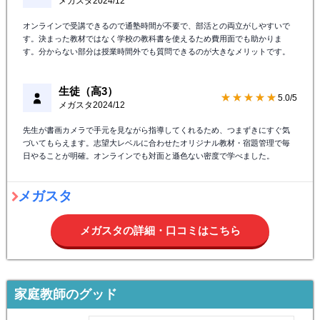
メガスタ
2024/12
オンラインで受講できるので通塾時間が不要で、部活との両立がしやすいで
す。決まった教材ではなく学校の教科書を使えるため費用面でも助かりま
す。分からない部分は授業時間外でも質問できるのが大きなメリットです。
生徒（高3）
★★★★★
5.0/5
メガスタ
2024/12
先生が書画カメラで手元を見ながら指導してくれるため、つまずきにすぐ気
づいてもらえます。志望大レベルに合わせたオリジナル教材・宿題管理で毎
日やることが明確。オンラインでも対面と遜色ない密度で学べました。
メガスタ
メガスタの詳細・口コミはこちら
家庭教師のグッド