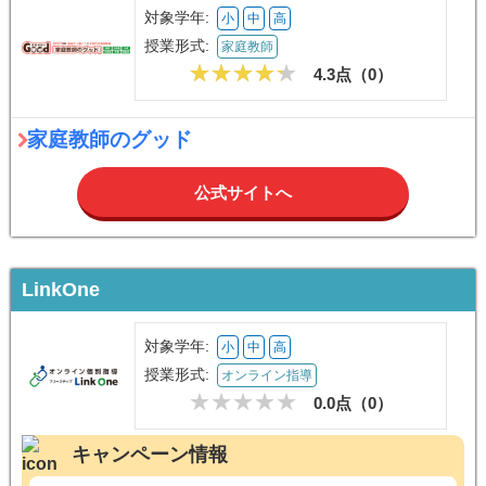
対象学年:
小
中
高
授業形式:
家庭教師
4.3点（
0
）
家庭教師のグッド
公式サイトへ
LinkOne
対象学年:
小
中
高
授業形式:
オンライン指導
0.0点（
0
）
キャンペーン情報