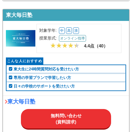
東大毎日塾
対象学年:
中
高
浪
授業形式:
オンライン指導
4.4点（
40
）
こんな人におすすめ
東大生に24時間質問対応を受けたい方
専用の学習プランで学習したい方
日々の学校のサポートを受けたい方
東大毎日塾
無料問い合わせ
(資料請求)