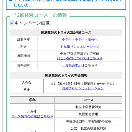
したい方
「2回体験コース」の情報
家庭教師のトライの2回体験コース
対象学年
小学生
・
中学生
・
高校生
料金
お見積りシミュレーション
全国47都道府県で対応可能
展開地域
詳しい情報についてはこちら⇒
資料請求
「資料請求」
はこちら⇒
家庭教師のトライの料金情報
入会金
⇓⇓【簡単1分】料金（授業料）が分かる⇓⇓
お見積もりシミュレーション
料金
学年
コース
私立中学受験対策
小学生
集団塾と併用
コース情報の詳細はこちら⇒
学習基礎固め・学習習慣の定着
公立・私立高校受験対策