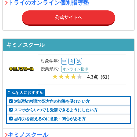
トライのオンライン個別指導塾
公式サイトへ
キミノスクール
対象学年:
中
高
浪
授業形式:
オンライン指導
4.3点（
61
）
こんな人におすすめ
対話型の授業で双方向の指導を受けたい方
スマホからいつでも受講できるようにしたい方
思考力を鍛えるのに意欲・関心がある方
キミノスクール