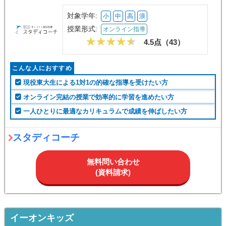
対象学年:
小
中
高
浪
授業形式:
オンライン指導
4.5点（
43
）
こんな人におすすめ
現役東大生による1対1の的確な指導を受けたい方
オンライン完結の授業で効率的に学習を進めたい方
一人ひとりに最適なカリキュラムで成績を伸ばしたい方
スタディコーチ
無料問い合わせ
(資料請求)
イーオンキッズ