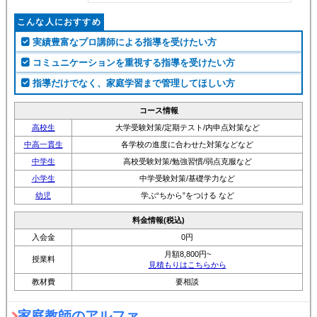
こんな人におすすめ
実績豊富なプロ講師による指導を受けたい方
コミュニケーションを重視する指導を受けたい方
指導だけでなく、家庭学習まで管理してほしい方
コース情報
高校生
大学受験対策/定期テスト/内申点対策など
中高一貫生
各学校の進度に合わせた対策などなど
中学生
高校受験対策/勉強習慣/弱点克服など
小学生
中学受験対策/基礎学力など
幼児
学ぶ“ちから”をつける など
料金情報(税込)
入会金
0円
月額8,800円~
授業料
見積もりはこちらから
教材費
要相談
家庭教師のアルファ