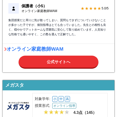
保護者（小5）
★★★★★
5.0/5
オンライン家庭教師WAM
集団授業だと周りに気が散ってしまい、質問もできずについていけないこと
が多かった子ですが、個別指導はとても合っていました。先生との相性も良
く、穏やかでアットホームな雰囲気に安心して取り組めています。人見知り
な性格でも通いやすく、この塾を選んで正解でした。
オンライン家庭教師WAM
公式サイトへ
メガスタ
対象学年:
小
中
高
授業形式:
オンライン指導
4.3点（
145
）