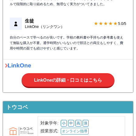
ルで段階的に取り組めるため、無理なく実力がついてきました。
生徒
★★★★★
5.0/5
LinkOne（リンクワン）
自分のペースで学べるのが良いです。学校の教科書や手持ちの参考書も使え
て無駄な購入が不要。通学時間がいらないので部活との両立もしやすく、費
用や時間の面でも続けやすいと感じています。
LinkOne
LinkOneの詳細・口コミはこちら
トウコベ
対象学年:
小
中
高
浪
授業形式:
オンライン指導