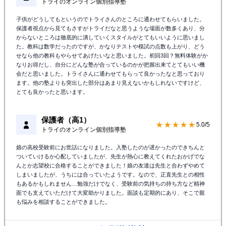
トライのオンライン個別指導塾
子供がどうしてもというのでトライさんのところに通わせてもらいました。
保護者視点から見てもさすがトライだなと思うような場面が数多くあり、分
からないところは徹底的に潰していくスタイルがとてもいいように思いまし
た。教科は数学だったのですが、かなりテストや模試の点数も上がり、どう
せなら他の教科もやらせてあげたいなと思いました。初回3回？無料体験がか
なりお得だし、自分にどんな塾が合っているのかが把握出来てとてもいい機
会だと思いました。トライさんに通わせてもらって良かったなと思っており
ます。他の塾よりも突出した部分はあまり見えないかもしれないですけど、
とても良かったと思います。
保護者（高1）
★★★★★
5.0/5
トライのオンライン個別指導塾
娘の高校受験前にお世話になりました。入塾したのが遅かったのできちんと
ついていけるか心配していましたが、先生が熱心に教えてくれたおかげでな
んとか志望校に合格することができました！娘の友達は先生と合わずやめて
しまいましたが、うちには合っていたようです。なので、正直先生との相性
もあるかもしれません…勉強だけでなく、受験前の気持ちの持ち方など精神
面でも支えていただけて大変助かりました。面談も定期的にあり、そこで親
も悩みを相談することができました。