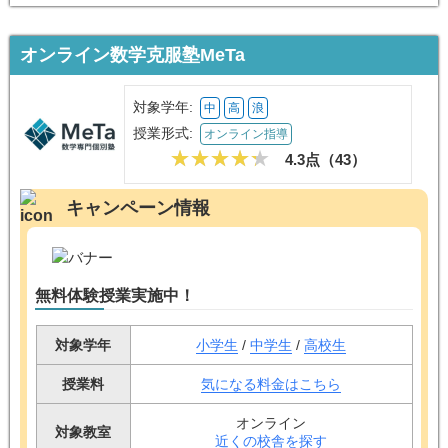
オンライン数学克服塾MeTa
対象学年:
中
高
浪
授業形式:
オンライン指導
4.3点（
43
）
キャンペーン情報
無料体験授業実施中！
対象学年
小学生
/
中学生
/
高校生
授業料
気になる料金はこちら
オンライン
対象教室
近くの校舎を探す