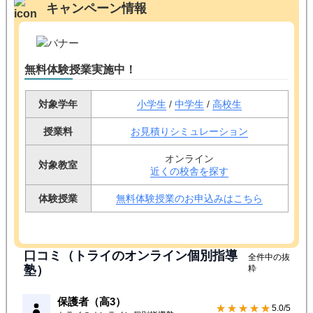
キャンペーン情報
無料体験授業実施中！
対象学年
小学生
/
中学生
/
高校生
授業料
お見積りシミュレーション
オンライン
対象教室
近くの校舎を探す
体験授業
無料体験授業のお申込みはこちら
口コミ（トライのオンライン個別指導
全件中の抜
塾）
粋
保護者（高3）
★★★★★
5.0/5