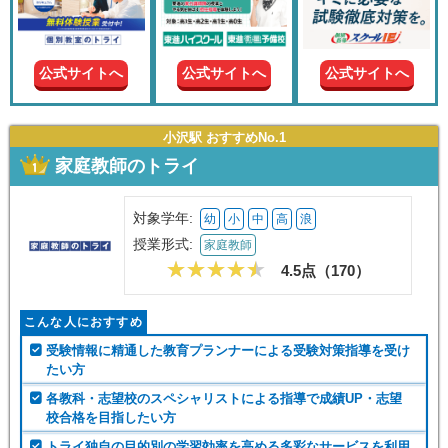
現在の
学年
公式サイトへ
公式サイトへ
公式サイトへ
授業形
式
小沢駅 おすすめNo.1
家庭教師のトライ
この条件で絞り込む
対象学年:
幼
小
中
高
浪
授業形式:
家庭教師
4.5点（
170
）
こんな人におすすめ
受験情報に精通した教育プランナーによる受験対策指導を受け
たい方
各教科・志望校のスペシャリストによる指導で成績UP・志望
校合格を目指したい方
トライ独自の目的別の学習効率を高める多彩なサービスを利用