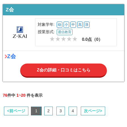
Z会
対象学年:
幼
小
中
高
浪
授業形式:
通信教育
0.0点（
0
）
Z会
Z会の詳細・口コミはこちら
76
件中
1~20
件を表示
<前ページ
1
2
3
4
次ページ>