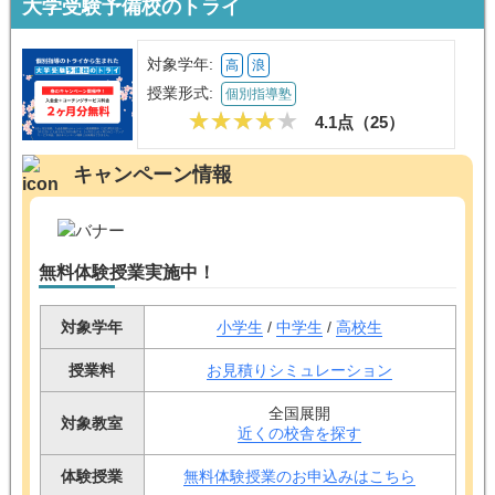
大学受験予備校のトライ
対象学年:
高
浪
授業形式:
個別指導塾
4.1点（
25
）
キャンペーン情報
無料体験授業実施中！
対象学年
小学生
/
中学生
/
高校生
授業料
お見積りシミュレーション
全国展開
対象教室
近くの校舎を探す
体験授業
無料体験授業のお申込みはこちら