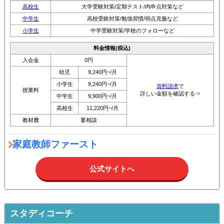
高校生
大学受験対策/定期テスト/内申点対策など
中学生
高校受験対策/勉強習慣/弱点克服など
小学生
中学受験対策/学校のフォローなど
料金情報(税込)
入会金
0円
幼児
9,240円~/月
小学生
9,240円~/月
資料請求
で
授業料
詳しい金額を確認する⇒
中学生
9,900円~/月
高校生
11,220円~/月
教材費
要相談
家庭教師ファースト
公式サイトへ
スタディコーチ