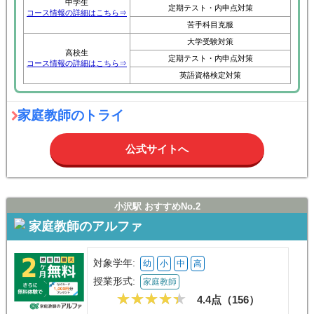
中学生
定期テスト・内申点対策
コース情報の詳細はこちら⇒
苦手科目克服
大学受験対策
高校生
定期テスト・内申点対策
コース情報の詳細はこちら⇒
英語資格検定対策
家庭教師のトライ
公式サイトへ
小沢駅 おすすめNo.2
家庭教師のアルファ
対象学年:
幼
小
中
高
授業形式:
家庭教師
4.4点（
156
）