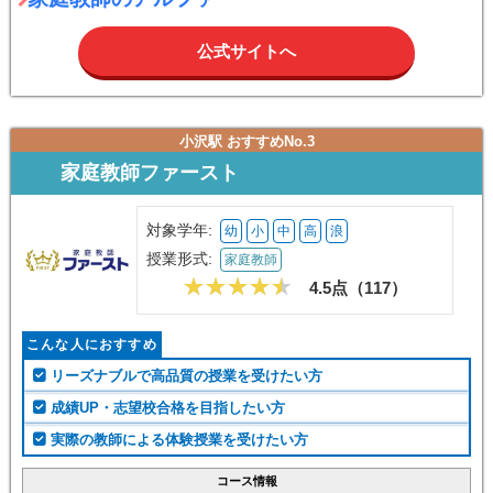
公式サイトへ
小沢駅 おすすめNo.3
家庭教師ファースト
対象学年:
幼
小
中
高
浪
授業形式:
家庭教師
4.5点（
117
）
こんな人におすすめ
リーズナブルで高品質の授業を受けたい方
成績UP・志望校合格を目指したい方
実際の教師による体験授業を受けたい方
コース情報