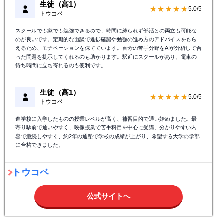
生徒（高1）
★★★★★
5.0/5
トウコベ
スクールでも家でも勉強できるので、時間に縛られず部活との両立も可能な
のが良いです。定期的な面談で進捗確認や勉強の進め方のアドバイスをもら
えるため、モチベーションを保てています。自分の苦手分野をAIが分析して合
った問題を提示してくれるのも助かります。駅近にスクールがあり、電車の
待ち時間に立ち寄れるのも便利です。
生徒（高1）
★★★★★
5.0/5
トウコベ
進学校に入学したものの授業レベルが高く、補習目的で通い始めました。最
寄り駅前で通いやすく、映像授業で苦手科目を中心に受講。分かりやすい内
容で継続しやすく、約2年の通塾で学校の成績が上がり、希望する大学の学部
に合格できました。
トウコベ
公式サイトへ