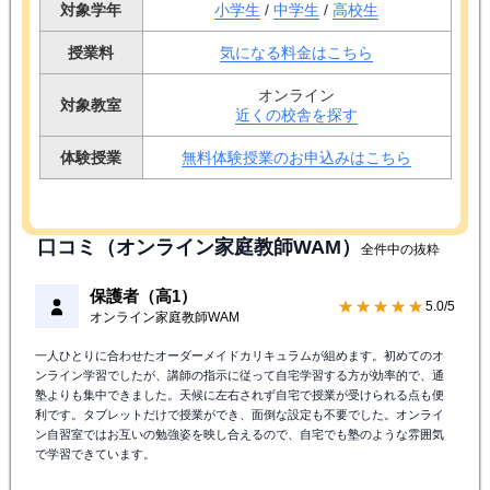
対象学年
小学生
/
中学生
/
高校生
授業料
気になる料金はこちら
オンライン
対象教室
近くの校舎を探す
体験授業
無料体験授業のお申込みはこちら
口コミ（オンライン家庭教師WAM）
全件中の抜粋
保護者（高1）
★★★★★
5.0/5
オンライン家庭教師WAM
一人ひとりに合わせたオーダーメイドカリキュラムが組めます。初めてのオ
ンライン学習でしたが、講師の指示に従って自宅学習する方が効率的で、通
塾よりも集中できました。天候に左右されず自宅で授業が受けられる点も便
利です。タブレットだけで授業ができ、面倒な設定も不要でした。オンライ
ン自習室ではお互いの勉強姿を映し合えるので、自宅でも塾のような雰囲気
で学習できています。