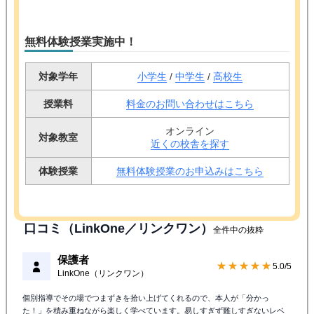
無料体験授業実施中！
対象学年
小学生
/
中学生
/
高校生
授業料
料金のお問い合わせはこちら
オンライン
対象教室
近くの校舎を探す
体験授業
無料体験授業のお申込みはこちら
口コミ（LinkOne／リンクワン）
全件中の抜粋
保護者
★★★★★
5.0/5
LinkOne（リンクワン）
個別指導でその場でつまずきを拾い上げてくれるので、本人が「分かっ
た！」を積み重ねながら楽しく学べています。易しすぎず難しすぎないレベ