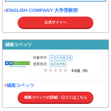
ENGLISH COMPANY 大学受験部
公式サイトへ
城南コベッツ
対象学年:
小
中
高
浪
授業形式:
個別指導塾
0.0点（
0
）
城南コベッツ
城南コベッツの詳細・口コミはこちら