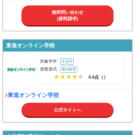
無料問い合わせ
(資料請求)
東進オンライン学校
対象学年:
小
中
授業形式:
通信教育
4.4点（
）
東進オンライン学校
公式サイトへ