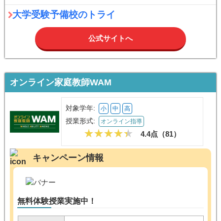
大学受験予備校のトライ
公式サイトへ
オンライン家庭教師WAM
対象学年:
小
中
高
授業形式:
オンライン指導
4.4点（
81
）
キャンペーン情報
無料体験授業実施中！