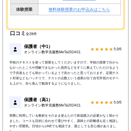
体験授業
無料体験授業のお申込みはこちら
口コミ
全28件
保護者（中1）
★★★★★
5.0/5
オンライン数学克服塾MeTa
2024/11
学校のテキストを使って授業をしてくださいますので、学校の授業で分から
なかったところや理解できなかった箇所などをすぐに教えていただけるよう
で子供達もとても助かっているようで良かったと思っております。定期テス
ト対策などもバッチリで、テストの点数という成果が出て自宅学習のモチベ
も上がり、自ら進んで勉強するようになりました。
保護者（高1）
★★★★★
5.0/5
オンライン数学克服塾MeTa
2024/11
実際に利用している教材をそのまま使えたので新規購入の必要がなく助かり
ました。コースも目的に合わせて選びやすく、講師との距離感も近く相談し
やすい雰囲気。日頃からLINEでも相談でき、親としても安心感がありまし