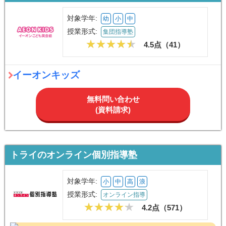
対象学年:
幼
小
中
授業形式:
集団指導塾
4.5点（
41
）
イーオンキッズ
無料問い合わせ
(資料請求)
トライのオンライン個別指導塾
対象学年:
小
中
高
浪
授業形式:
オンライン指導
4.2点（
571
）