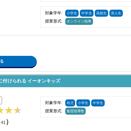
対象学年:
小学生
中学生
高校生
浪人生
授業形式:
オンライン指導
る
に付けられる イーオンキッズ
対象学年:
幼児
小学生
中学生
授業形式:
集団指導塾
（
）
41