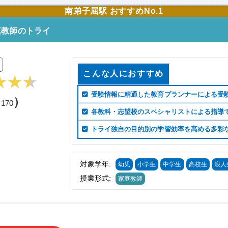
南弟子屈駅 おすすめNo.1
庭教師のトライ
こんな人におすすめ
受験情報に精通した教育プランナーによる受
（
）
170
各教科・志望校のスペシャリストによる指導
トライ独自の目的別の学習効率を高める多彩
対象学年:
幼児
小学生
中学生
高校生
浪人
授業形式:
家庭教師