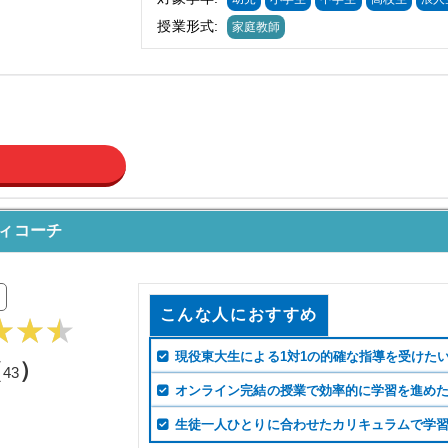
授業形式:
家庭教師
ィコーチ
こんな人におすすめ
現役東大生による1対1の的確な指導を受けた
（
）
43
オンライン完結の授業で効率的に学習を進め
生徒一人ひとりに合わせたカリキュラムで学