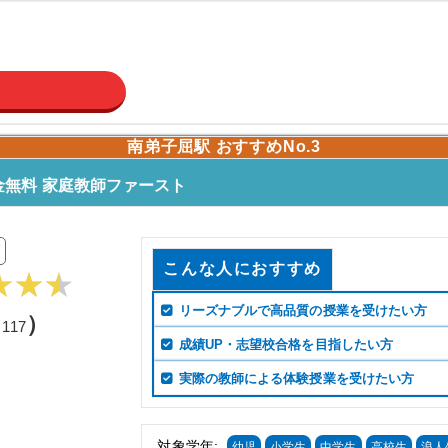
南弟子屈駅 おすすめNo.3
無料 家庭教師ファースト
こんな人におすすめ
リーズナブルで高品質の授業を受けたい方
（
）
117
成績UP・志望校合格を目指したい方
実際の教師による体験授業を受けたい方
対象学年:
幼児
小学生
中学生
高校生
浪人