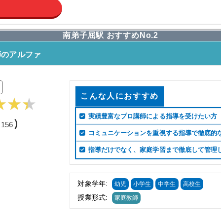
南弟子屈駅 おすすめNo.2
師のアルファ
こんな人におすすめ
実績豊富なプロ講師による指導を受けたい方
（
）
156
コミュニケーションを重視する指導で徹底的
指導だけでなく、家庭学習まで徹底して管理
対象学年:
幼児
小学生
中学生
高校生
授業形式:
家庭教師