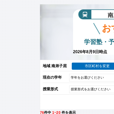
南
お
学習塾・
2026年8月9日時点
地域 南弟子屈
市区町村を変更
現在の学年
授業形式
76
件中
1~20
件を表示