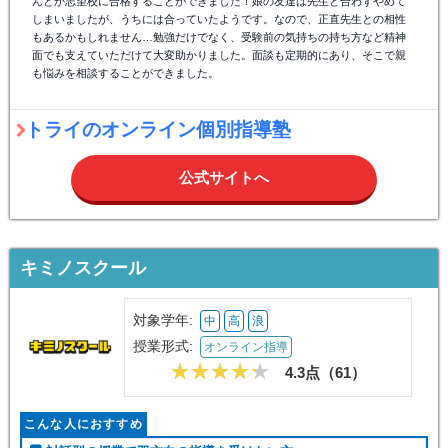
んとか志望校に合格することができました！娘の友達は先生と合わずやめて
しまいましたが、うちには合っていたようです。なので、正直先生との相性
もあるかもしれません…勉強だけでなく、受験前の気持ちの持ち方など精神
面でも支えていただけて大変助かりました。面談も定期的にあり、そこで親
も悩みを相談することができました。
トライのオンライン個別指導塾
公式サイトへ
キミノスクール
対象学年:
中
高
浪
授業形式:
オンライン指導
4.3点（
61
）
こんな人におすすめ