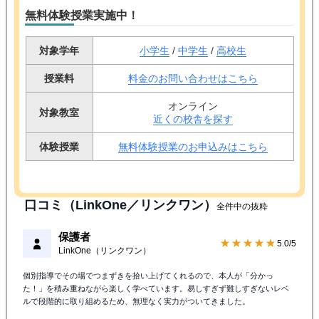
無料体験授業実施中！
対象学年
小学生
/
中学生
/
高校生
授業料
料金のお問い合わせはこちら
オンライン
対象教室
近くの校舎を探す
体験授業
無料体験授業のお申込みはこちら
口コミ（LinkOne／リンクワン）
全件中の抜粋
保護者
★★★★★
5.0/5
LinkOne（リンクワン）
個別指導でその場でつまずきを拾い上げてくれるので、本人が「分かっ
た！」を積み重ねながら楽しく学べています。易しすぎず難しすぎないレベ
ルで段階的に取り組めるため、無理なく実力がついてきました。