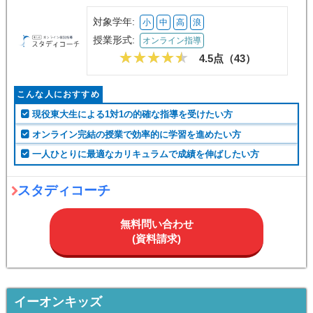
対象学年:
小
中
高
浪
授業形式:
オンライン指導
4.5点（
43
）
こんな人におすすめ
現役東大生による1対1の的確な指導を受けたい方
オンライン完結の授業で効率的に学習を進めたい方
一人ひとりに最適なカリキュラムで成績を伸ばしたい方
スタディコーチ
無料問い合わせ
(資料請求)
イーオンキッズ