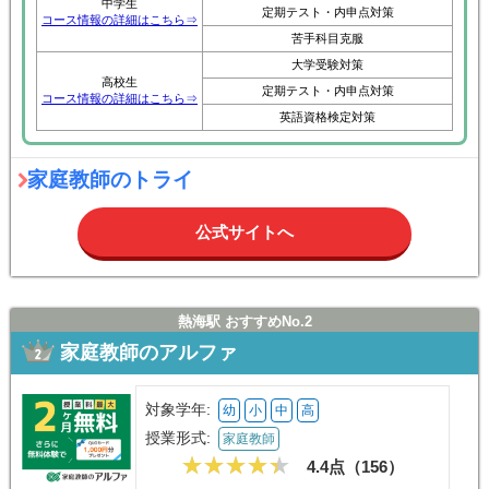
中学生
定期テスト・内申点対策
コース情報の詳細はこちら⇒
苦手科目克服
大学受験対策
高校生
定期テスト・内申点対策
コース情報の詳細はこちら⇒
英語資格検定対策
家庭教師のトライ
公式サイトへ
熱海駅 おすすめNo.2
家庭教師のアルファ
対象学年:
幼
小
中
高
授業形式:
家庭教師
4.4点（
156
）