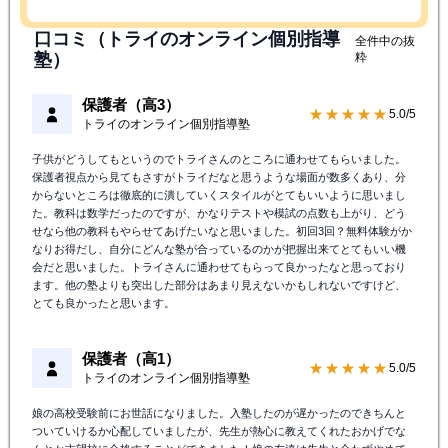
口コミ（トライのオンライン個別指導
全件中の抜
塾）
粋
保護者（高3）
★★★★★
5.0/5
トライのオンライン個別指導塾
子供がどうしてもというのでトライさんのところに通わせてもらいました。
保護者視点から見てもさすがトライだなと思うような場面が数多くあり、分
からないところは徹底的に潰していくスタイルがとてもいいように思いまし
た。教科は数学だったのですが、かなりテストや模試の点数も上がり、どう
せなら他の教科もやらせてあげたいなと思いました。初回3回？無料体験がか
なりお得だし、自分にどんな塾が合っているのかが把握出来てとてもいい機
会だと思いました。トライさんに通わせてもらって良かったなと思っており
ます。他の塾よりも突出した部分はあまり見えないかもしれないですけど、
とても良かったと思います。
保護者（高1）
★★★★★
5.0/5
トライのオンライン個別指導塾
娘の高校受験前にお世話になりました。入塾したのが遅かったのできちんと
ついていけるか心配していましたが、先生が熱心に教えてくれたおかげでな