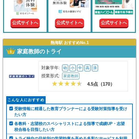
現在の
学年
公式サイトへ
公式サイトへ
公式サイトへ
授業形
式
熱海駅 おすすめNo.1
家庭教師のトライ
この条件で絞り込む
対象学年:
幼
小
中
高
浪
授業形式:
家庭教師
4.5点（
170
）
こんな人におすすめ
受験情報に精通した教育プランナーによる受験対策指導を受け
たい方
各教科・志望校のスペシャリストによる指導で成績UP・志望
校合格を目指したい方
トライ独自の目的別の学習効率を高める多彩なサービスを利用