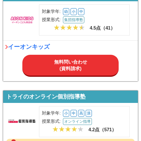
対象学年:
幼
小
中
授業形式:
集団指導塾
4.5点（
41
）
イーオンキッズ
無料問い合わせ
(資料請求)
トライのオンライン個別指導塾
対象学年:
小
中
高
浪
授業形式:
オンライン指導
4.2点（
571
）