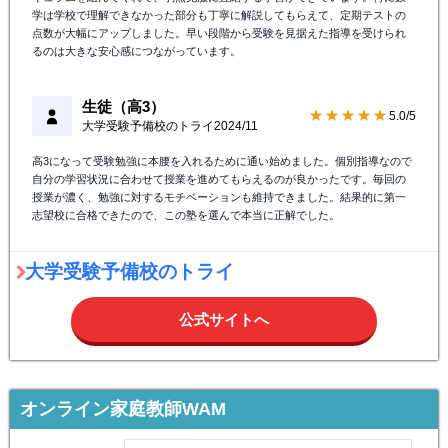
学は学校で理解できなかった部分も丁寧に解説してもらえて、定期テストの
点数が大幅にアップしました。早い段階から受験を見据えた指導を受けられ
るのは大きな安心感につながっています。
生徒（高3）
★★★★★
5.0/5
大学受験予備校のトライ
2024/11
高3になって受験勉強に本腰を入れるために通い始めました。個別指導なので
自分の学習状況に合わせて授業を進めてもらえるのが良かったです。毎回の
授業が濃く、勉強に対するモチベーションも維持できました。結果的に第一
志望校に合格できたので、この塾を選んで本当に正解でした。
大学受験予備校のトライ
公式サイトへ
オンライン家庭教師WAM