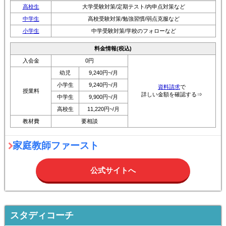
高校生
大学受験対策/定期テスト/内申点対策など
中学生
高校受験対策/勉強習慣/弱点克服など
小学生
中学受験対策/学校のフォローなど
料金情報(税込)
入会金
0円
幼児
9,240円~/月
小学生
9,240円~/月
資料請求
で
授業料
詳しい金額を確認する⇒
中学生
9,900円~/月
高校生
11,220円~/月
教材費
要相談
家庭教師ファースト
公式サイトへ
スタディコーチ