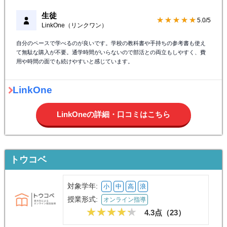
生徒
★★★★★
5.0/5
LinkOne（リンクワン）
自分のペースで学べるのが良いです。学校の教科書や手持ちの参考書も使え
て無駄な購入が不要。通学時間がいらないので部活との両立もしやすく、費
用や時間の面でも続けやすいと感じています。
LinkOne
LinkOneの詳細・口コミはこちら
トウコベ
対象学年:
小
中
高
浪
授業形式:
オンライン指導
4.3点（
23
）