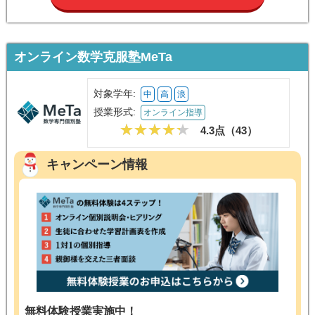
オンライン数学克服塾MeTa
対象学年:
中
高
浪
授業形式:
オンライン指導
4.3点（
43
）
キャンペーン情報
無料体験授業実施中！