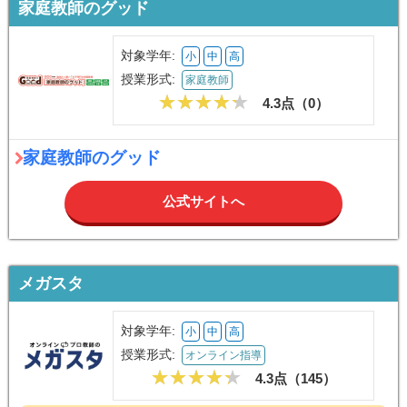
家庭教師のグッド
対象学年:
小
中
高
授業形式:
家庭教師
4.3点（
0
）
家庭教師のグッド
公式サイトへ
メガスタ
対象学年:
小
中
高
授業形式:
オンライン指導
4.3点（
145
）