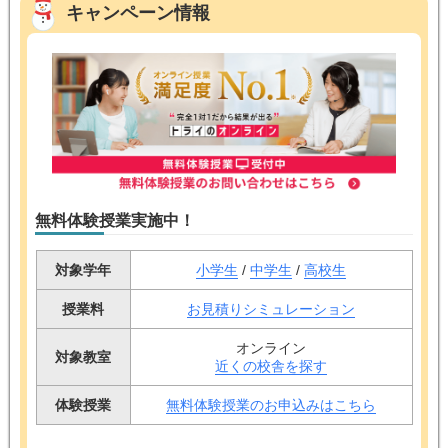
キャンペーン情報
無料体験授業実施中！
対象学年
小学生
/
中学生
/
高校生
授業料
お見積りシミュレーション
オンライン
対象教室
近くの校舎を探す
体験授業
無料体験授業のお申込みはこちら