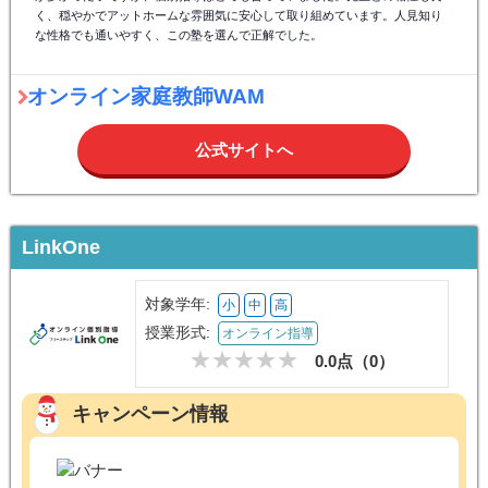
く、穏やかでアットホームな雰囲気に安心して取り組めています。人見知り
な性格でも通いやすく、この塾を選んで正解でした。
オンライン家庭教師WAM
公式サイトへ
LinkOne
対象学年:
小
中
高
授業形式:
オンライン指導
0.0点（
0
）
キャンペーン情報