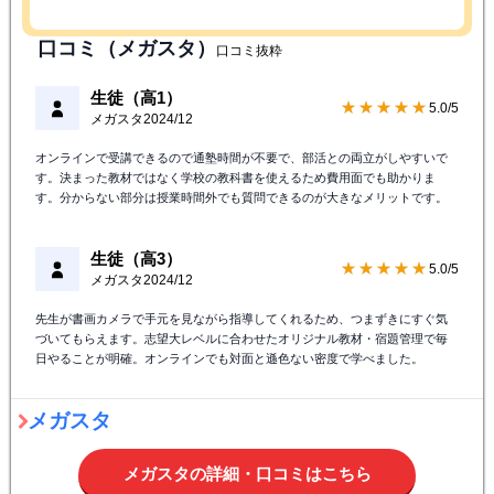
口コミ（メガスタ）
口コミ抜粋
生徒（高1）
★★★★★
5.0/5
メガスタ
2024/12
オンラインで受講できるので通塾時間が不要で、部活との両立がしやすいで
す。決まった教材ではなく学校の教科書を使えるため費用面でも助かりま
す。分からない部分は授業時間外でも質問できるのが大きなメリットです。
生徒（高3）
★★★★★
5.0/5
メガスタ
2024/12
先生が書画カメラで手元を見ながら指導してくれるため、つまずきにすぐ気
づいてもらえます。志望大レベルに合わせたオリジナル教材・宿題管理で毎
日やることが明確。オンラインでも対面と遜色ない密度で学べました。
メガスタ
メガスタの詳細・口コミはこちら