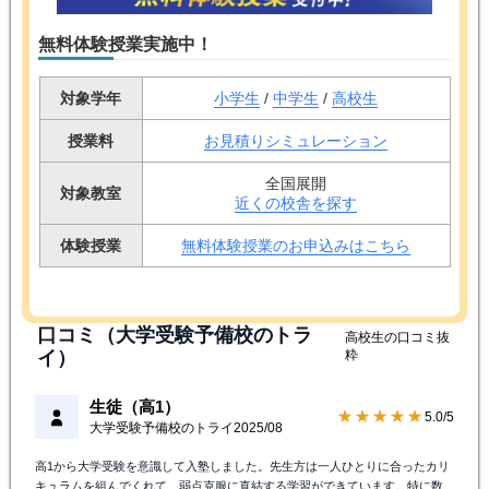
無料体験授業実施中！
対象学年
小学生
/
中学生
/
高校生
授業料
お見積りシミュレーション
全国展開
対象教室
近くの校舎を探す
体験授業
無料体験授業のお申込みはこちら
口コミ（大学受験予備校のトラ
高校生の口コミ抜
イ）
粋
生徒（高1）
★★★★★
5.0/5
大学受験予備校のトライ
2025/08
高1から大学受験を意識して入塾しました。先生方は一人ひとりに合ったカリ
キュラムを組んでくれて、弱点克服に直結する学習ができています。特に数