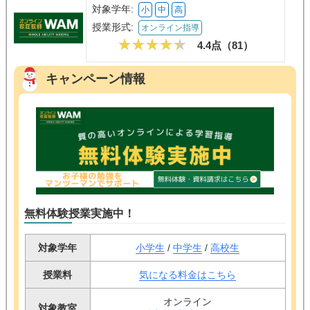
対象学年:
小
中
高
授業形式:
オンライン指導
4.4点（
81
）
キャンペーン情報
無料体験授業実施中！
対象学年
小学生
/
中学生
/
高校生
授業料
気になる料金はこちら
オンライン
対象教室