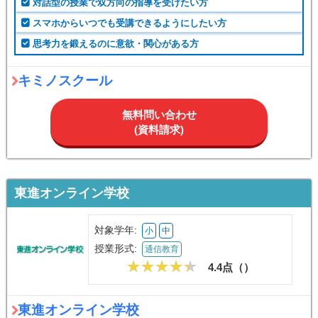
対話型の授業で双方向の指導を受けたい方
スマホからいつでも受講できるようにしたい方
思考力を鍛えるのに意欲・関心がある方
キミノスクール
無料問い合わせ
(資料請求)
東進オンライン学校
対象学年:
小
中
授業形式:
通信教育
4.4点（
）
東進オンライン学校