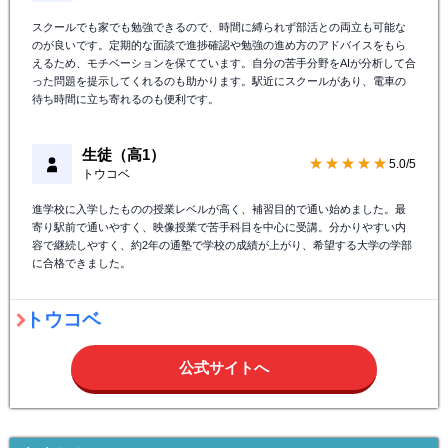
スクールでも家でも勉強できるので、時間に縛られず部活との両立も可能な
のが良いです。定期的な面談で進捗確認や勉強の進め方のアドバイスをもら
えるため、モチベーションを保てています。自分の苦手分野をAIが分析して合
った問題を提示してくれるのも助かります。駅近にスクールがあり、電車の
待ち時間に立ち寄れるのも便利です。
生徒（高1）
★★★★★
5.0/5
トウコベ
進学校に入学したものの授業レベルが高く、補習目的で通い始めました。最
寄り駅前で通いやすく、映像授業で苦手科目を中心に受講。分かりやすい内
容で継続しやすく、約2年の通塾で学校の成績が上がり、希望する大学の学部
に合格できました。
トウコベ
公式サイトへ