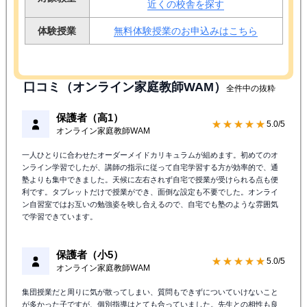
近くの校舎を探す
体験授業
無料体験授業のお申込みはこちら
口コミ（オンライン家庭教師WAM）
全件中の抜粋
保護者（高1）
★★★★★
5.0/5
オンライン家庭教師WAM
一人ひとりに合わせたオーダーメイドカリキュラムが組めます。初めてのオ
ンライン学習でしたが、講師の指示に従って自宅学習する方が効率的で、通
塾よりも集中できました。天候に左右されず自宅で授業が受けられる点も便
利です。タブレットだけで授業ができ、面倒な設定も不要でした。オンライ
ン自習室ではお互いの勉強姿を映し合えるので、自宅でも塾のような雰囲気
で学習できています。
保護者（小5）
★★★★★
5.0/5
オンライン家庭教師WAM
集団授業だと周りに気が散ってしまい、質問もできずについていけないこと
が多かった子ですが、個別指導はとても合っていました。先生との相性も良