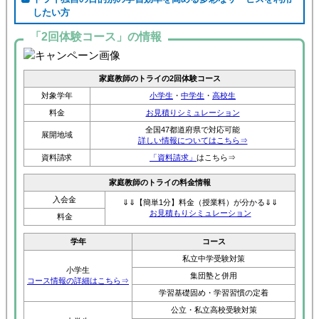
したい方
「2回体験コース」の情報
家庭教師のトライの2回体験コース
対象学年
小学生
・
中学生
・
高校生
料金
お見積りシミュレーション
全国47都道府県で対応可能
展開地域
詳しい情報についてはこちら⇒
資料請求
「資料請求」
はこちら⇒
家庭教師のトライの料金情報
入会金
⇓⇓【簡単1分】料金（授業料）が分かる⇓⇓
お見積もりシミュレーション
料金
学年
コース
私立中学受験対策
小学生
集団塾と併用
コース情報の詳細はこちら⇒
学習基礎固め・学習習慣の定着
公立・私立高校受験対策