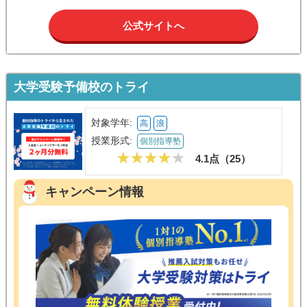
公式サイトへ
大学受験予備校のトライ
対象学年:
高
浪
授業形式:
個別指導塾
4.1点（
25
）
キャンペーン情報