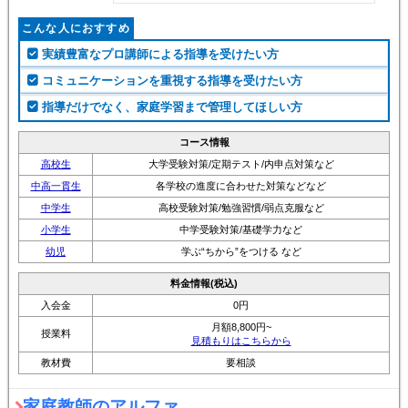
こんな人におすすめ
実績豊富なプロ講師による指導を受けたい方
コミュニケーションを重視する指導を受けたい方
指導だけでなく、家庭学習まで管理してほしい方
コース情報
高校生
大学受験対策/定期テスト/内申点対策など
中高一貫生
各学校の進度に合わせた対策などなど
中学生
高校受験対策/勉強習慣/弱点克服など
小学生
中学受験対策/基礎学力など
幼児
学ぶ“ちから”をつける など
料金情報(税込)
入会金
0円
月額8,800円~
授業料
見積もりはこちらから
教材費
要相談
家庭教師のアルファ