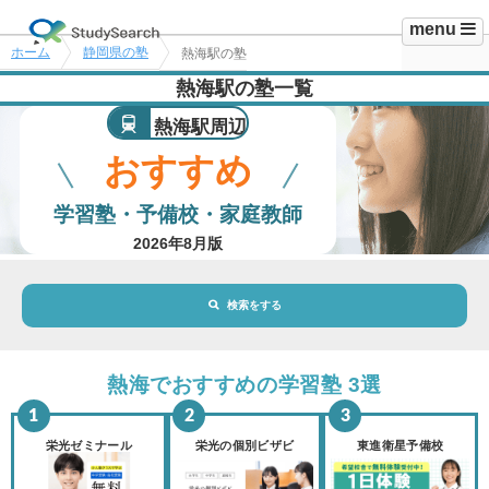
menu
ホーム
静岡県の塾
熱海駅の塾
熱海駅の塾一覧
熱海駅周辺
おすすめ
学習塾・予備校・家庭教師
2026年8月版
検索をする
地域・駅
熱海駅
熱海でおすすめの学習塾 3選
路線・駅
選択されていません
変更
栄光ゼミナール
栄光の個別ビザビ
東進衛星予備校
市区町村
選択されていません
変更