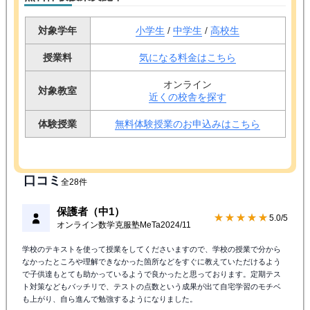
対象学年
小学生
/
中学生
/
高校生
授業料
気になる料金はこちら
オンライン
対象教室
近くの校舎を探す
体験授業
無料体験授業のお申込みはこちら
口コミ
全28件
保護者（中1）
★★★★★
5.0/5
オンライン数学克服塾MeTa
2024/11
学校のテキストを使って授業をしてくださいますので、学校の授業で分から
なかったところや理解できなかった箇所などをすぐに教えていただけるよう
で子供達もとても助かっているようで良かったと思っております。定期テス
ト対策などもバッチリで、テストの点数という成果が出て自宅学習のモチベ
も上がり、自ら進んで勉強するようになりました。