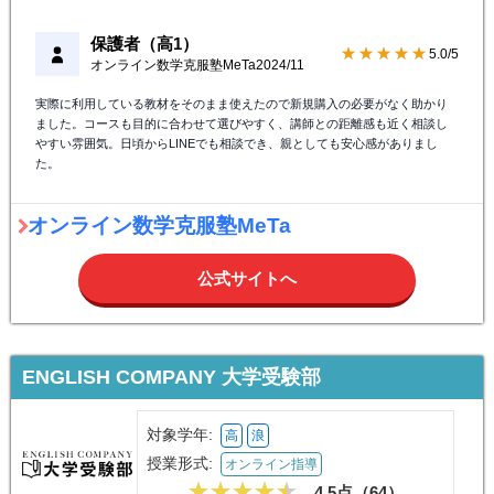
保護者（高1）
★★★★★
5.0/5
オンライン数学克服塾MeTa
2024/11
実際に利用している教材をそのまま使えたので新規購入の必要がなく助かり
ました。コースも目的に合わせて選びやすく、講師との距離感も近く相談し
やすい雰囲気。日頃からLINEでも相談でき、親としても安心感がありまし
た。
オンライン数学克服塾MeTa
公式サイトへ
ENGLISH COMPANY 大学受験部
対象学年:
高
浪
授業形式:
オンライン指導
4.5点（
64
）