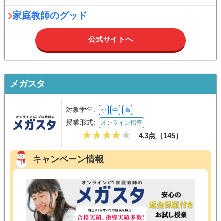
家庭教師のグッド
公式サイトへ
メガスタ
対象学年:
小
中
高
授業形式:
オンライン指導
4.3点（
145
）
キャンペーン情報