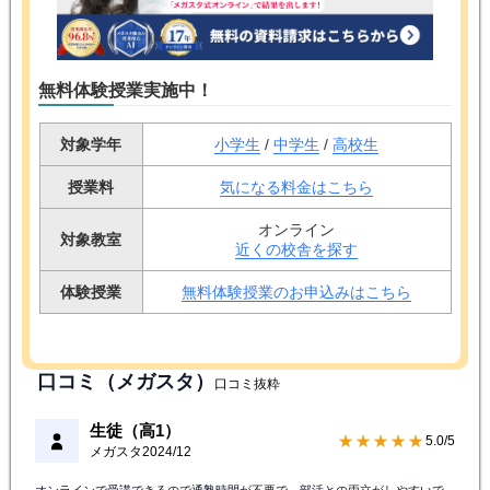
無料体験授業実施中！
対象学年
小学生
/
中学生
/
高校生
授業料
気になる料金はこちら
オンライン
対象教室
近くの校舎を探す
体験授業
無料体験授業のお申込みはこちら
口コミ（メガスタ）
口コミ抜粋
生徒（高1）
★★★★★
5.0/5
メガスタ
2024/12