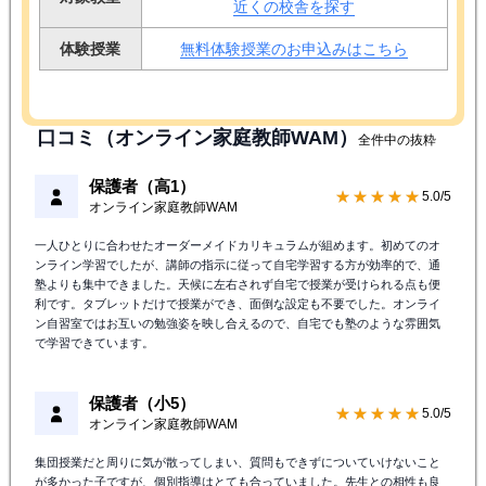
近くの校舎を探す
体験授業
無料体験授業のお申込みはこちら
口コミ（オンライン家庭教師WAM）
全件中の抜粋
保護者（高1）
★★★★★
5.0/5
オンライン家庭教師WAM
一人ひとりに合わせたオーダーメイドカリキュラムが組めます。初めてのオ
ンライン学習でしたが、講師の指示に従って自宅学習する方が効率的で、通
塾よりも集中できました。天候に左右されず自宅で授業が受けられる点も便
利です。タブレットだけで授業ができ、面倒な設定も不要でした。オンライ
ン自習室ではお互いの勉強姿を映し合えるので、自宅でも塾のような雰囲気
で学習できています。
保護者（小5）
★★★★★
5.0/5
オンライン家庭教師WAM
集団授業だと周りに気が散ってしまい、質問もできずについていけないこと
が多かった子ですが、個別指導はとても合っていました。先生との相性も良