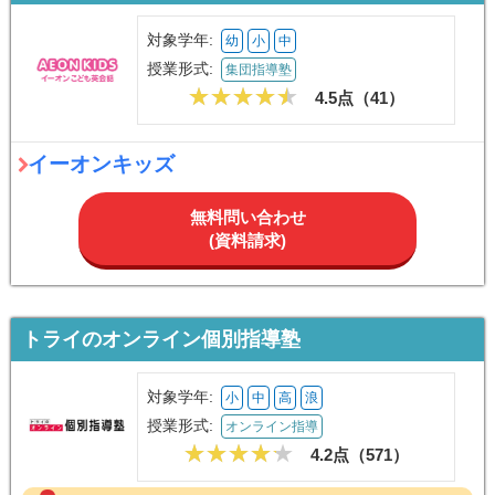
対象学年:
幼
小
中
授業形式:
集団指導塾
4.5点（
41
）
イーオンキッズ
無料問い合わせ
(資料請求)
トライのオンライン個別指導塾
対象学年:
小
中
高
浪
授業形式:
オンライン指導
4.2点（
571
）