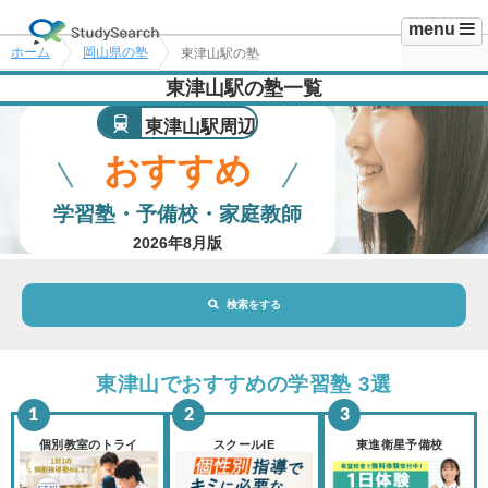
menu
ホーム
岡山県の塾
東津山駅の塾
東津山駅の塾一覧
東津山駅周辺
おすすめ
学習塾・予備校・家庭教師
2026年8月版
検索をする
地域・駅
東津山駅
東津山でおすすめの学習塾 3選
路線・駅
選択されていません
変更
個別教室のトライ
スクールIE
東進衛星予備校
市区町村
選択されていません
変更