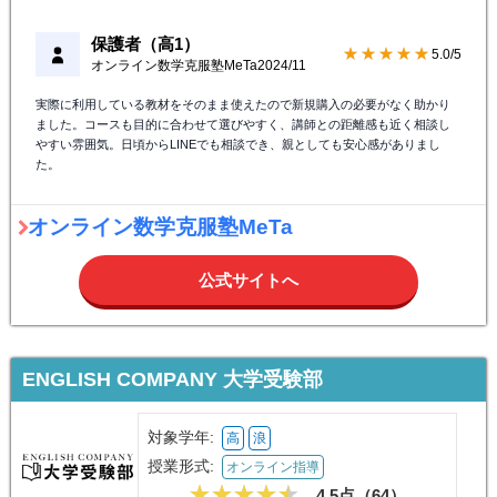
保護者（高1）
★★★★★
5.0/5
オンライン数学克服塾MeTa
2024/11
実際に利用している教材をそのまま使えたので新規購入の必要がなく助かり
ました。コースも目的に合わせて選びやすく、講師との距離感も近く相談し
やすい雰囲気。日頃からLINEでも相談でき、親としても安心感がありまし
た。
オンライン数学克服塾MeTa
公式サイトへ
ENGLISH COMPANY 大学受験部
対象学年:
高
浪
授業形式:
オンライン指導
4.5点（
64
）