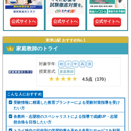
現在の
学年
公式サイトへ
公式サイトへ
公式サイトへ
授業形
式
東津山駅 おすすめNo.1
家庭教師のトライ
この条件で絞り込む
対象学年:
幼
小
中
高
浪
授業形式:
家庭教師
4.5点（
170
）
こんな人におすすめ
受験情報に精通した教育プランナーによる受験対策指導を受け
たい方
各教科・志望校のスペシャリストによる指導で成績UP・志望
校合格を目指したい方
トライ独自の目的別の学習効率を高める多彩なサービスを利用