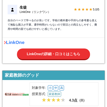
生徒
★★★★★
5.0/5
LinkOne（リンクワン）
自分のペースで学べるのが良いです。学校の教科書や手持ちの参考書も使え
て無駄な購入が不要。通学時間がいらないので部活との両立もしやすく、費
用や時間の面でも続けやすいと感じています。
LinkOne
LinkOneの詳細・口コミはこちら
家庭教師のグッド
対象学年:
小
中
高
授業形式:
家庭教師
4.3点（
0
）