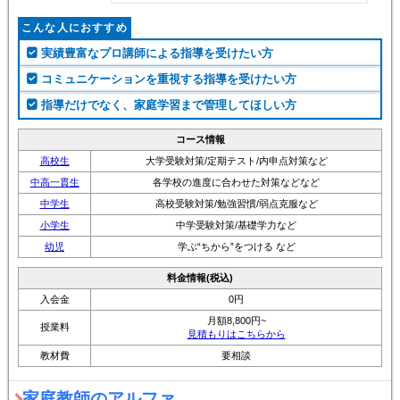
こんな人におすすめ
実績豊富なプロ講師による指導を受けたい方
コミュニケーションを重視する指導を受けたい方
指導だけでなく、家庭学習まで管理してほしい方
コース情報
高校生
大学受験対策/定期テスト/内申点対策など
中高一貫生
各学校の進度に合わせた対策などなど
中学生
高校受験対策/勉強習慣/弱点克服など
小学生
中学受験対策/基礎学力など
幼児
学ぶ“ちから”をつける など
料金情報(税込)
入会金
0円
月額8,800円~
授業料
見積もりはこちらから
教材費
要相談
家庭教師のアルファ