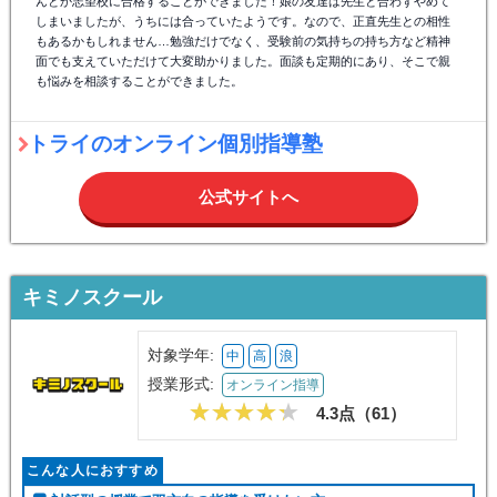
んとか志望校に合格することができました！娘の友達は先生と合わずやめて
しまいましたが、うちには合っていたようです。なので、正直先生との相性
もあるかもしれません…勉強だけでなく、受験前の気持ちの持ち方など精神
面でも支えていただけて大変助かりました。面談も定期的にあり、そこで親
も悩みを相談することができました。
トライのオンライン個別指導塾
公式サイトへ
キミノスクール
対象学年:
中
高
浪
授業形式:
オンライン指導
4.3点（
61
）
こんな人におすすめ