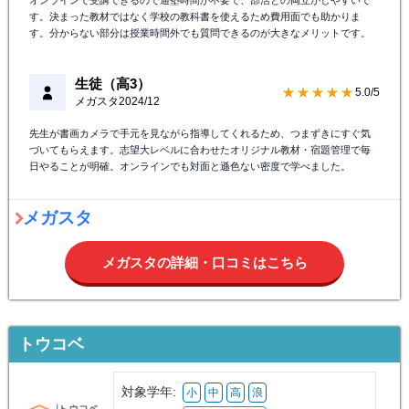
オンラインで受講できるので通塾時間が不要で、部活との両立がしやすいで
す。決まった教材ではなく学校の教科書を使えるため費用面でも助かりま
す。分からない部分は授業時間外でも質問できるのが大きなメリットです。
生徒（高3）
★★★★★
5.0/5
メガスタ
2024/12
先生が書画カメラで手元を見ながら指導してくれるため、つまずきにすぐ気
づいてもらえます。志望大レベルに合わせたオリジナル教材・宿題管理で毎
日やることが明確。オンラインでも対面と遜色ない密度で学べました。
メガスタ
メガスタの詳細・口コミはこちら
トウコベ
対象学年:
小
中
高
浪