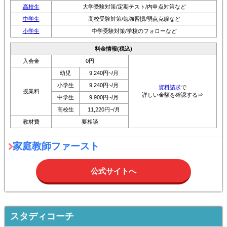
高校生
大学受験対策/定期テスト/内申点対策など
中学生
高校受験対策/勉強習慣/弱点克服など
小学生
中学受験対策/学校のフォローなど
料金情報(税込)
入会金
0円
幼児
9,240円~/月
小学生
9,240円~/月
資料請求
で
授業料
詳しい金額を確認する⇒
中学生
9,900円~/月
高校生
11,220円~/月
教材費
要相談
家庭教師ファースト
公式サイトへ
スタディコーチ