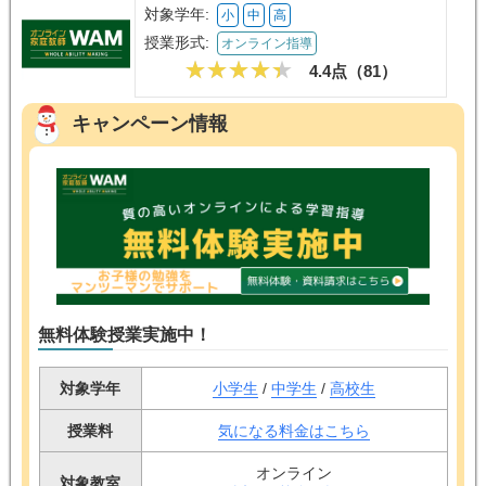
対象学年:
小
中
高
授業形式:
オンライン指導
4.4点（
81
）
キャンペーン情報
無料体験授業実施中！
対象学年
小学生
/
中学生
/
高校生
授業料
気になる料金はこちら
オンライン
対象教室