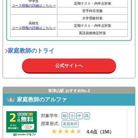
中学生
定期テスト・内申点対策
コース情報の詳細はこちら⇒
苦手科目克服
大学受験対策
高校生
定期テスト・内申点対策
コース情報の詳細はこちら⇒
英語資格検定対策
家庭教師のトライ
公式サイトへ
東津山駅 おすすめNo.2
家庭教師のアルファ
対象学年:
幼
小
中
高
授業形式:
家庭教師
4.4点（
156
）