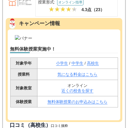
授業形式:
オンライン指導
4.3点（
23
）
キャンペーン情報
無料体験授業実施中！
対象学年
小学生
/
中学生
/
高校生
授業料
気になる料金はこちら
オンライン
対象教室
近くの校舎を探す
体験授業
無料体験授業のお申込みはこちら
口コミ（高校生）
口コミ抜粋