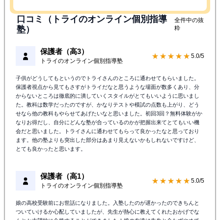
口コミ（トライのオンライン個別指導
全件中の抜
塾）
粋
保護者（高3）
★★★★★
5.0/5
トライのオンライン個別指導塾
子供がどうしてもというのでトライさんのところに通わせてもらいました。
保護者視点から見てもさすがトライだなと思うような場面が数多くあり、分
からないところは徹底的に潰していくスタイルがとてもいいように思いまし
た。教科は数学だったのですが、かなりテストや模試の点数も上がり、どう
せなら他の教科もやらせてあげたいなと思いました。初回3回？無料体験がか
なりお得だし、自分にどんな塾が合っているのかが把握出来てとてもいい機
会だと思いました。トライさんに通わせてもらって良かったなと思っており
ます。他の塾よりも突出した部分はあまり見えないかもしれないですけど、
とても良かったと思います。
保護者（高1）
★★★★★
5.0/5
トライのオンライン個別指導塾
娘の高校受験前にお世話になりました。入塾したのが遅かったのできちんと
ついていけるか心配していましたが、先生が熱心に教えてくれたおかげでな