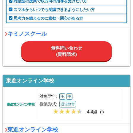
対話型の授業で双方向の指導を受けたい方
スマホからいつでも受講できるようにしたい方
思考力を鍛えるのに意欲・関心がある方
キミノスクール
無料問い合わせ
(資料請求)
東進オンライン学校
対象学年:
小
中
授業形式:
通信教育
4.4点（
）
東進オンライン学校