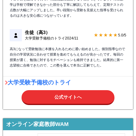
学は学校で理解できなかった部分も丁寧に解説してもらえて、定期テストの
点数が大幅にアップしました。早い段階から受験を見据えた指導を受けられ
るのは大きな安心感につながっています。
生徒（高3）
★★★★★
5.0/5
大学受験予備校のトライ
2024/11
高3になって受験勉強に本腰を入れるために通い始めました。個別指導なので
自分の学習状況に合わせて授業を進めてもらえるのが良かったです。毎回の
授業が濃く、勉強に対するモチベーションも維持できました。結果的に第一
志望校に合格できたので、この塾を選んで本当に正解でした。
大学受験予備校のトライ
公式サイトへ
オンライン家庭教師WAM