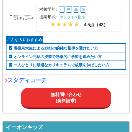
対象学年:
小
中
高
浪
授業形式:
オンライン指導
4.5点（
43
）
こんな人におすすめ
現役東大生による1対1の的確な指導を受けたい方
オンライン完結の授業で効率的に学習を進めたい方
一人ひとりに最適なカリキュラムで成績を伸ばしたい方
スタディコーチ
無料問い合わせ
(資料請求)
イーオンキッズ