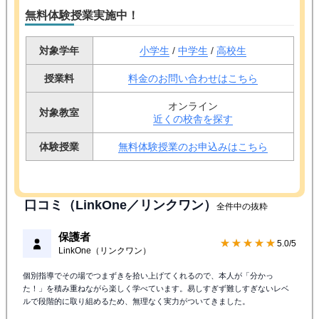
無料体験授業実施中！
対象学年
小学生
/
中学生
/
高校生
授業料
料金のお問い合わせはこちら
オンライン
対象教室
近くの校舎を探す
体験授業
無料体験授業のお申込みはこちら
口コミ（LinkOne／リンクワン）
全件中の抜粋
保護者
★★★★★
5.0/5
LinkOne（リンクワン）
個別指導でその場でつまずきを拾い上げてくれるので、本人が「分かっ
た！」を積み重ねながら楽しく学べています。易しすぎず難しすぎないレベ
ルで段階的に取り組めるため、無理なく実力がついてきました。