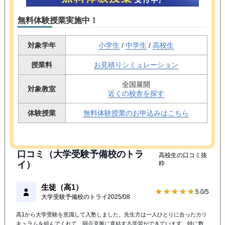
無料体験授業実施中！
対象学年
小学生
/
中学生
/
高校生
授業料
お見積りシミュレーション
全国展開
対象教室
近くの校舎を探す
体験授業
無料体験授業のお申込みはこちら
口コミ（大学受験予備校のトラ
高校生の口コミ抜
イ）
粋
生徒（高1）
★★★★★
5.0/5
大学受験予備校のトライ
2025/08
高1から大学受験を意識して入塾しました。先生方は一人ひとりに合ったカリ
キュラムを組んでくれて、弱点克服に直結する学習ができています。特に数