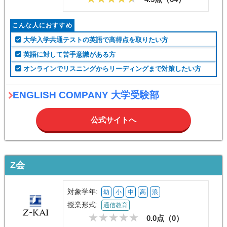
こんな人におすすめ
大学入学共通テストの英語で高得点を取りたい方
英語に対して苦手意識がある方
オンラインでリスニングからリーディングまで対策したい方
ENGLISH COMPANY 大学受験部
公式サイトへ
Z会
対象学年:
幼
小
中
高
浪
授業形式:
通信教育
0.0点（
0
）