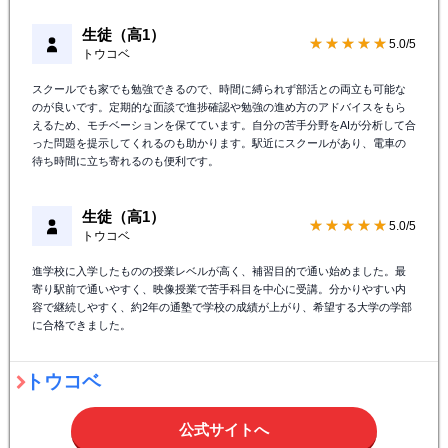
生徒（高1）
★★★★★
5.0/5
トウコベ
スクールでも家でも勉強できるので、時間に縛られず部活との両立も可能な
のが良いです。定期的な面談で進捗確認や勉強の進め方のアドバイスをもら
えるため、モチベーションを保てています。自分の苦手分野をAIが分析して合
った問題を提示してくれるのも助かります。駅近にスクールがあり、電車の
待ち時間に立ち寄れるのも便利です。
生徒（高1）
★★★★★
5.0/5
トウコベ
進学校に入学したものの授業レベルが高く、補習目的で通い始めました。最
寄り駅前で通いやすく、映像授業で苦手科目を中心に受講。分かりやすい内
容で継続しやすく、約2年の通塾で学校の成績が上がり、希望する大学の学部
に合格できました。
トウコベ
公式サイトへ