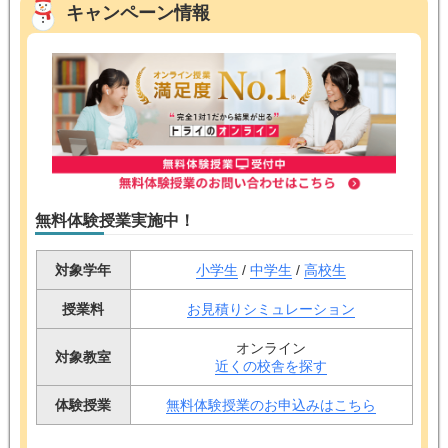
キャンペーン情報
無料体験授業実施中！
対象学年
小学生
/
中学生
/
高校生
授業料
お見積りシミュレーション
オンライン
対象教室
近くの校舎を探す
体験授業
無料体験授業のお申込みはこちら