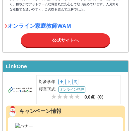
く、穏やかでアットホームな雰囲気に安心して取り組めています。人見知り
な性格でも通いやすく、この塾を選んで正解でした。
オンライン家庭教師WAM
公式サイトへ
LinkOne
対象学年:
小
中
高
授業形式:
オンライン指導
0.0点（
0
）
キャンペーン情報