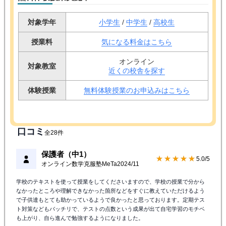
対象学年
小学生
/
中学生
/
高校生
授業料
気になる料金はこちら
オンライン
対象教室
近くの校舎を探す
体験授業
無料体験授業のお申込みはこちら
口コミ
全28件
保護者（中1）
★★★★★
5.0/5
オンライン数学克服塾MeTa
2024/11
学校のテキストを使って授業をしてくださいますので、学校の授業で分から
なかったところや理解できなかった箇所などをすぐに教えていただけるよう
で子供達もとても助かっているようで良かったと思っております。定期テス
ト対策などもバッチリで、テストの点数という成果が出て自宅学習のモチベ
も上がり、自ら進んで勉強するようになりました。