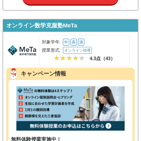
オンライン数学克服塾MeTa
対象学年:
中
高
浪
授業形式:
オンライン指導
4.3点（
43
）
キャンペーン情報
無料体験授業実施中！