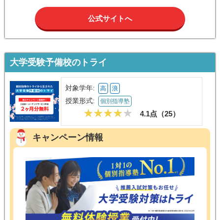
公式サイトへ
大学受験予備校のトライ
対象学年:
高
浪
授業形式:
個別指導塾
4.1点（
25
）
キャンペーン情報