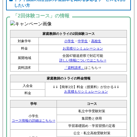
したい方
「2回体験コース」の情報
家庭教師のトライの2回体験コース
対象学年
小学生
・
中学生
・
高校生
料金
お見積りシミュレーション
全国47都道府県で対応可能
展開地域
詳しい情報についてはこちら⇒
資料請求
「資料請求」
はこちら⇒
家庭教師のトライの料金情報
入会金
⇓⇓【簡単1分】料金（授業料）が分かる⇓⇓
お見積もりシミュレーション
料金
学年
コース
私立中学受験対策
小学生
集団塾と併用
コース情報の詳細はこちら⇒
学習基礎固め・学習習慣の定着
公立・私立高校受験対策