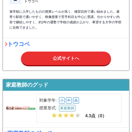
トウコベ
進学校に入学したものの授業レベルが高く、補習目的で通い始めました。最
寄り駅前で通いやすく、映像授業で苦手科目を中心に受講。分かりやすい内
容で継続しやすく、約2年の通塾で学校の成績が上がり、希望する大学の学部
に合格できました。
トウコベ
公式サイトへ
家庭教師のグッド
対象学年:
小
中
高
授業形式:
家庭教師
4.3点（
0
）