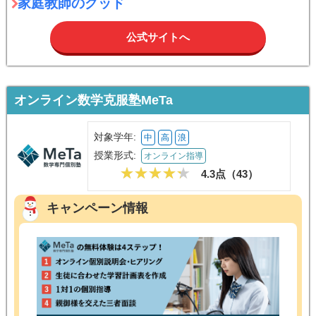
家庭教師のグッド
公式サイトへ
オンライン数学克服塾MeTa
対象学年:
中
高
浪
授業形式:
オンライン指導
4.3点（
43
）
キャンペーン情報