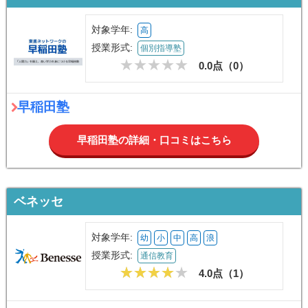
対象学年:
高
授業形式:
個別指導塾
0.0点（
0
）
早稲田塾
早稲田塾の詳細・口コミはこちら
ベネッセ
対象学年:
幼
小
中
高
浪
授業形式:
通信教育
4.0点（
1
）