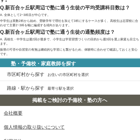
Q.新百合ヶ丘駅周辺で塾に通う生徒の平均受講科目数は？
A. 全体として2~3科目が中心です。
中学生は英数2科から始め、受験学年で理社を加えて3科にするケースが多く、高校生は志望校に合
わせて主要2~3科を軸に編成する傾向があります。
Q.新百合ヶ丘駅周辺で塾に通う生徒の通塾頻度は？
A. 高校生・中学生は週2回が最多で、小学生は学習習慣づくりの目的から週3回を選ぶ家庭も目立ち
ます。
振替の可否や自習室の有無は継続的な学習にも繋がるため、体験時に合わせて確認しておくと安心
です。
塾・予備校・家庭教師を探す
市区町村から探す
お住いの市区町村を選択
路線・駅から探す
最寄り駅を選択
掲載をご検討の予備校・塾の方へ
会社概要
個人情報の取り扱いについて