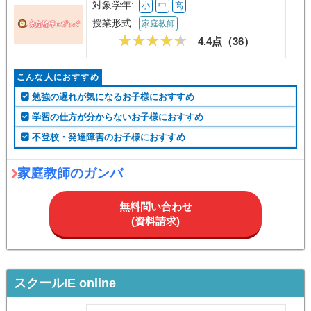
対象学年:
小
中
高
授業形式:
家庭教師
4.4点（
36
）
こんな人におすすめ
勉強の遅れが気になるお子様におすすめ
学習の仕方が分からないお子様におすすめ
不登校・発達障害のお子様におすすめ
家庭教師のガンバ
無料問い合わせ
(資料請求)
スクールIE online