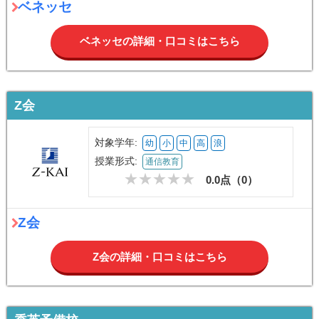
ベネッセ
ベネッセの詳細・口コミはこちら
Z会
対象学年:
幼
小
中
高
浪
授業形式:
通信教育
0.0点（
0
）
Z会
Z会の詳細・口コミはこちら