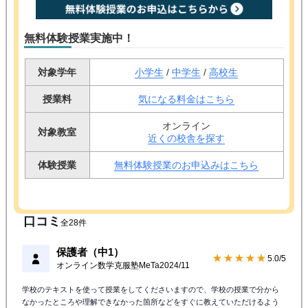
無料体験授業実施中！
対象学年
小学生
/
中学生
/
高校生
授業料
気になる料金はこちら
オンライン
対象教室
近くの校舎を探す
体験授業
無料体験授業のお申込みはこちら
口コミ
全28件
保護者（中1）
★★★★★
5.0/5
オンライン数学克服塾MeTa
2024/11
学校のテキストを使って授業をしてくださいますので、学校の授業で分から
なかったところや理解できなかった箇所などをすぐに教えていただけるよう