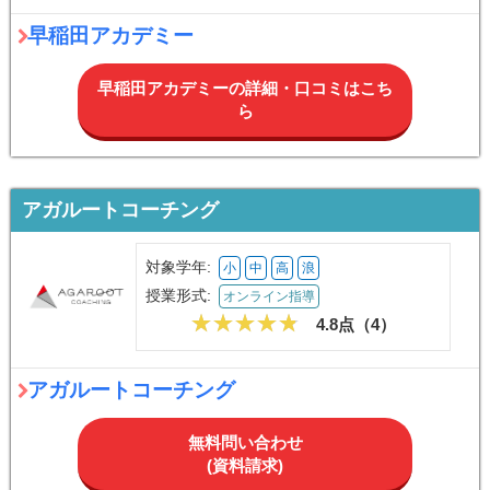
早稲田アカデミー
早稲田アカデミーの詳細・口コミはこち
ら
アガルートコーチング
対象学年:
小
中
高
浪
授業形式:
オンライン指導
4.8点（
4
）
アガルートコーチング
無料問い合わせ
(資料請求)