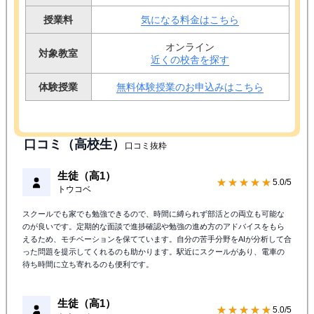
授業料
気になる料金はこちら
オンライン
対象教室
近くの校舎を探す
体験授業
無料体験授業のお申込みはこちら
口コミ（高校生）
口コミ抜粋
生徒（高1）
★★★★★
5.0/5
トウコベ
スクールでも家でも勉強できるので、時間に縛られず部活との両立も可能な
のが良いです。定期的な面談で進捗確認や勉強の進め方のアドバイスをもら
えるため、モチベーションを保てています。自分の苦手分野をAIが分析して合
った問題を提示してくれるのも助かります。駅近にスクールがあり、電車の
待ち時間に立ち寄れるのも便利です。
生徒（高1）
★★★★★
5.0/5