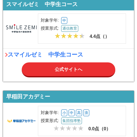
スマイルゼミ 中学生コース
対象学年:
中
授業形式:
通信教育
4.4点（
）
スマイルゼミ 中学生コース
公式サイトへ
早稲田アカデミー
対象学年:
小
中
高
浪
授業形式:
集団指導塾
0.0点（
0
）