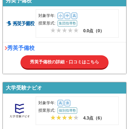
秀英予備校
対象学年:
小
中
高
授業形式:
集団指導塾
0.0点（
0
）
秀英予備校
秀英予備校の詳細・口コミはこちら
大学受験ナビオ
対象学年:
高
浪
授業形式:
個別指導塾
4.3点（
6
）