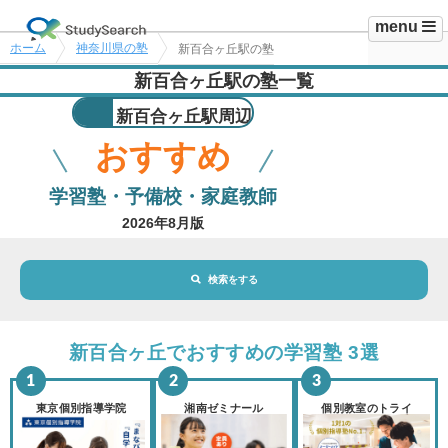
menu
ホーム
神奈川県の塾
新百合ヶ丘駅の塾
新百合ヶ丘駅の塾一覧
新百合ヶ丘駅周辺
おすすめ
学習塾・予備校・家庭教師
2026年8月版
検索をする
地域・駅
新百合ヶ丘駅
新百合ヶ丘でおすすめの学習塾 3選
路線・駅
選択されていません
変更
東京個別指導学院
湘南ゼミナール
個別教室のトライ
市区町村
選択されていません
変更