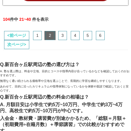
104
件中
21~40
件を表示
<前ページ
1
2
3
4
5
6
次ページ>
Q.新百合ヶ丘駅周辺の塾の選び方は？
A. 塾を選ぶ際は、料金や立地、目的とコースや指導内容が合っているかなどを確認しておくのがお
すすめです。
無理なく通い続けられる価格帯や立地を選ぶことで、長期的に学習を継続しやすくなります。
あわせて、目的に沿ったカリキュラムや指導体制になっているかを体験や面談で確認しておくと安
心です。
Q.新百合ヶ丘駅周辺の塾の料金の相場は？
A. 月額目安は小学生で約5万~10万円、中学生で約3万~4万
円、高校生で約5万~10万円が中心です。
入会金・教材費・講習費が別途かかるため、「総額＝月額＋
（初期費用÷在籍月数）＋季節講習」での比較がおすすめで
す。