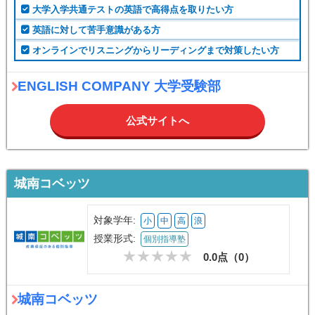
大学入学共通テストの英語で高得点を取りたい方
英語に対して苦手意識がある方
オンラインでリスニングからリーディングまで対策したい方
ENGLISH COMPANY 大学受験部
公式サイトへ
城南コベッツ
対象学年:
小
中
高
浪
授業形式:
個別指導塾
0.0点（
0
）
城南コベッツ