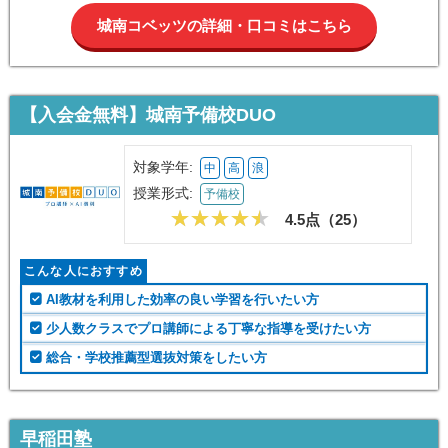
城南コベッツの詳細・口コミはこちら
【入会金無料】城南予備校DUO
対象学年:
中
高
浪
授業形式:
予備校
4.5点（
25
）
こんな人におすすめ
AI教材を利用した効率の良い学習を行いたい方
少人数クラスでプロ講師による丁寧な指導を受けたい方
総合・学校推薦型選抜対策をしたい方
早稲田塾