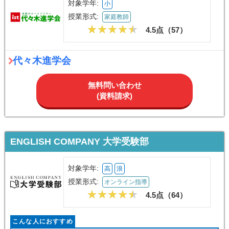
対象学年:
小
授業形式:
家庭教師
4.5点（
57
）
代々木進学会
無料問い合わせ
(資料請求)
ENGLISH COMPANY 大学受験部
対象学年:
高
浪
授業形式:
オンライン指導
4.5点（
64
）
こんな人におすすめ