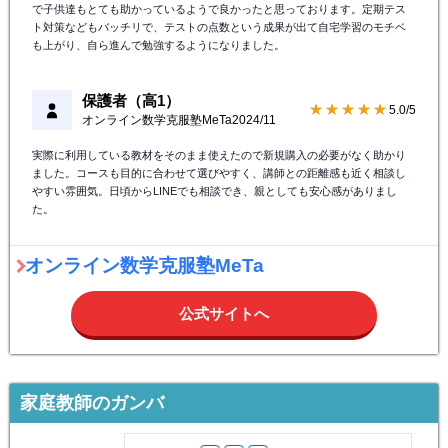
で子供達もとても助かっているようで良かったと思っております。定期テス
ト対策などもバッチリで、テストの点数という成果が出て自宅学習のモチベ
も上がり、自ら進んで勉強するようになりました。
保護者（高1）
★★★★★
5.0/5
オンライン数学克服塾MeTa
2024/11
実際に利用している教材をそのまま使えたので新規購入の必要がなく助かり
ました。コースも目的に合わせて選びやすく、講師との距離感も近く相談し
やすい雰囲気。日頃からLINEでも相談でき、親としても安心感がありまし
た。
オンライン数学克服塾MeTa
公式サイトへ
家庭教師のガンバ