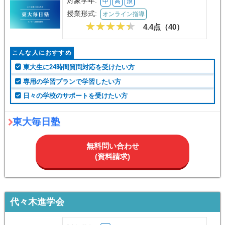
対象学年:
中
高
浪
授業形式:
オンライン指導
4.4点（
40
）
こんな人におすすめ
東大生に24時間質問対応を受けたい方
専用の学習プランで学習したい方
日々の学校のサポートを受けたい方
東大毎日塾
無料問い合わせ
(資料請求)
代々木進学会