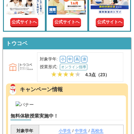
現在の
学年
公式サイトへ
公式サイトへ
公式サイトへ
授業形
式
トウコベ
この条件で絞り込む
対象学年:
小
中
高
浪
授業形式:
オンライン指導
4.3点（
23
）
キャンペーン情報
無料体験授業実施中！
対象学年
小学生
/
中学生
/
高校生