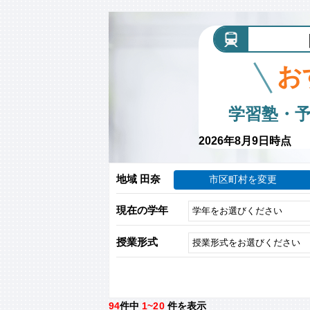
お
学習塾・
2026年8月9日時点
地域 田奈
市区町村を変更
現在の学年
授業形式
94
件中
1~20
件を表示