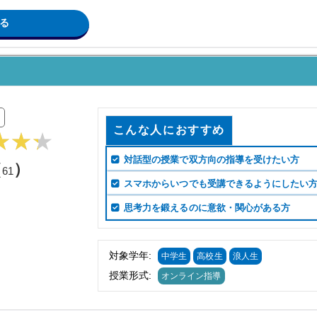
る
こんな人におすすめ
対話型の授業で双方向の指導を受けたい方
（
）
61
スマホからいつでも受講できるようにしたい
思考力を鍛えるのに意欲・関心がある方
対象学年:
中学生
高校生
浪人生
授業形式:
オンライン指導