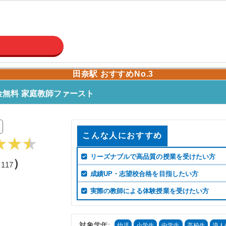
田奈駅 おすすめNo.3
無料 家庭教師ファースト
こんな人におすすめ
リーズナブルで高品質の授業を受けたい方
（
）
117
成績UP・志望校合格を目指したい方
実際の教師による体験授業を受けたい方
対象学年:
幼児
小学生
中学生
高校生
浪人