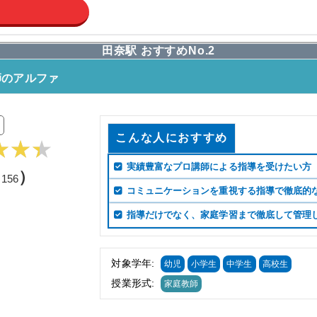
田奈駅 おすすめNo.2
師のアルファ
こんな人におすすめ
実績豊富なプロ講師による指導を受けたい方
（
）
156
コミュニケーションを重視する指導で徹底的
指導だけでなく、家庭学習まで徹底して管理
対象学年:
幼児
小学生
中学生
高校生
授業形式:
家庭教師