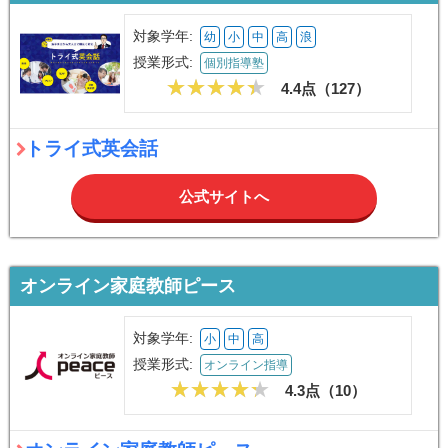
対象学年:
幼
小
中
高
浪
授業形式:
個別指導塾
4.4点（
127
）
トライ式英会話
公式サイトへ
オンライン家庭教師ピース
対象学年:
小
中
高
授業形式:
オンライン指導
4.3点（
10
）