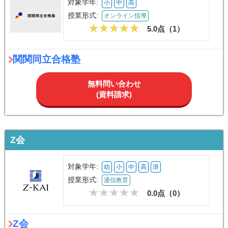
対象学年:
小
中
高
授業形式:
オンライン指導
5.0点（
1
）
関関同立合格塾
無料問い合わせ
(資料請求)
Z会
対象学年:
幼
小
中
高
浪
授業形式:
通信教育
0.0点（
0
）
Z会