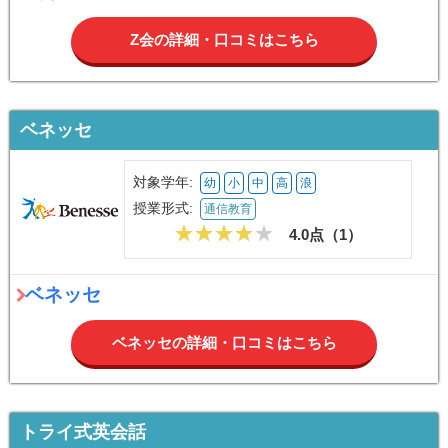
Z会の詳細・口コミはこちら
ベネッセ
対象学年:
幼
小
中
高
浪
授業形式:
通信教育
4.0点（
1
）
ベネッセ
ベネッセの詳細・口コミはこちら
トライ式英会話