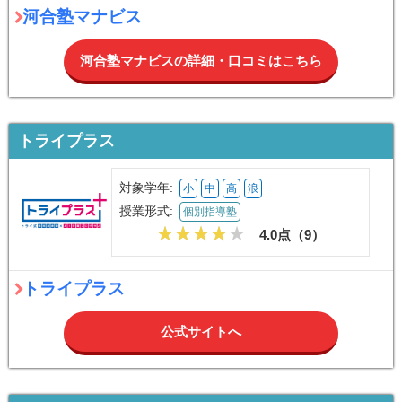
河合塾マナビス
河合塾マナビスの詳細・口コミはこちら
トライプラス
対象学年:
小
中
高
浪
授業形式:
個別指導塾
4.0点（
9
）
トライプラス
公式サイトへ