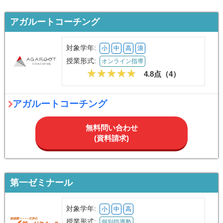
アガルートコーチング
対象学年:
小
中
高
浪
授業形式:
オンライン指導
4.8点（
4
）
アガルートコーチング
無料問い合わせ
(資料請求)
第一ゼミナール
対象学年:
小
中
高
授業形式:
個別指導塾