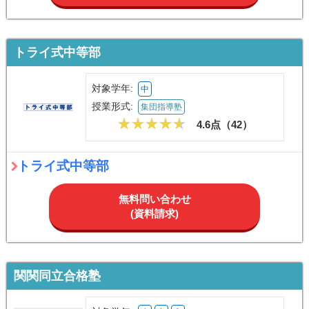
トライ式中等部
対象学年:
中
授業形式:
集団指導塾
4.6点（
42
）
トライ式中等部
無料問い合わせ
(資料請求)
関関同立合格塾