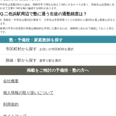
中学生は英数2科から始め、受験学年で理社を加えて3科にするケースが多く、高校生は志望校に合
わせて主要2~3科を軸に編成する傾向があります。
Q.二色浜駅周辺で塾に通う生徒の通塾頻度は？
A. 高校生・中学生は週2回が最多で、小学生は学習習慣づくりの目的から週3回を選ぶ家庭も目立ち
ます。
振替の可否や自習室の有無は継続的な学習にも繋がるため、体験時に合わせて確認しておくと安心
です。
塾・予備校・家庭教師を探す
市区町村から探す
お住いの市区町村を選択
路線・駅から探す
最寄り駅を選択
掲載をご検討の予備校・塾の方へ
会社概要
個人情報の取り扱いについて
利用規約
サイトマップ