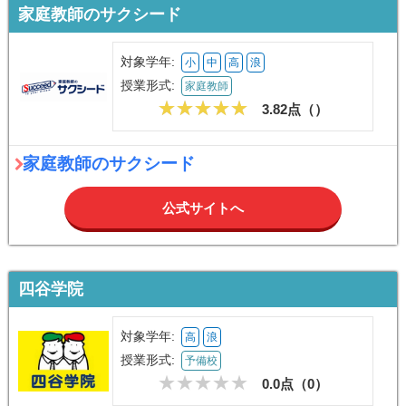
家庭教師のサクシード
対象学年:
小
中
高
浪
授業形式:
家庭教師
3.82点（
）
家庭教師のサクシード
公式サイトへ
四谷学院
対象学年:
高
浪
授業形式:
予備校
0.0点（
0
）