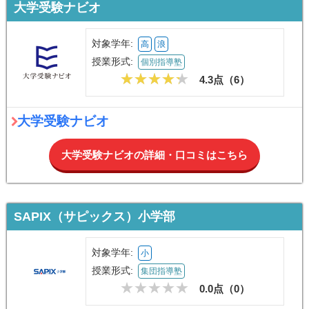
大学受験ナビオ
対象学年:
高
浪
授業形式:
個別指導塾
4.3点（
6
）
大学受験ナビオ
大学受験ナビオの詳細・口コミはこちら
SAPIX（サピックス）小学部
対象学年:
小
授業形式:
集団指導塾
0.0点（
0
）