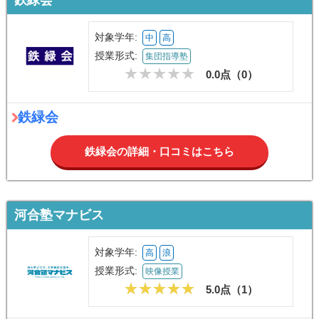
対象学年:
中
高
授業形式:
集団指導塾
0.0点（
0
）
鉄緑会
鉄緑会の詳細・口コミはこちら
河合塾マナビス
対象学年:
高
浪
授業形式:
映像授業
5.0点（
1
）