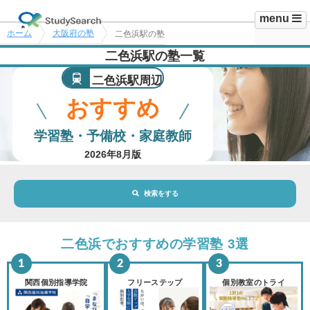
menu
ホーム
大阪府の塾
二色浜駅の塾
二色浜駅の塾一覧
二色浜駅周辺
おすすめ
学習塾・予備校・家庭教師
2026年8月版
検索をする
地域・駅
二色浜駅
二色浜でおすすめの学習塾 3選
路線・駅
選択されていません
変更
関西個別指導学院
フリーステップ
個別教室のトライ
市区町村
選択されていません
変更