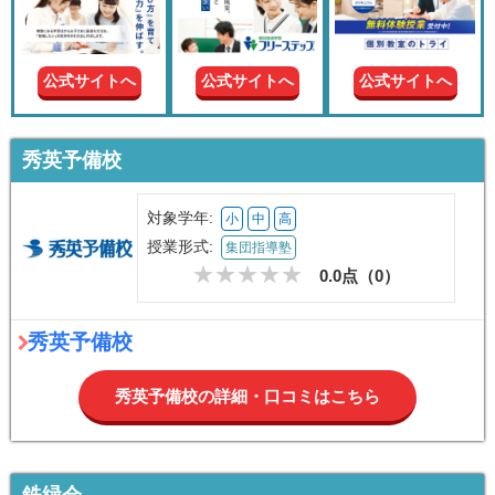
現在の
学年
公式サイトへ
公式サイトへ
公式サイトへ
授業形
式
秀英予備校
この条件で絞り込む
対象学年:
小
中
高
授業形式:
集団指導塾
0.0点（
0
）
秀英予備校
秀英予備校の詳細・口コミはこちら
鉄緑会