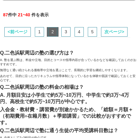
87
件中
21~40
件を表示
<前ページ
1
2
3
4
5
次ページ>
Q.二色浜駅周辺の塾の選び方は？
A. 塾を選ぶ際は、料金や立地、目的とコースや指導内容が合っているかなどを確認しておくのがお
すすめです。
無理なく通い続けられる価格帯や立地を選ぶことで、長期的に学習を継続しやすくなります。
あわせて、目的に沿ったカリキュラムや指導体制になっているかを体験や面談で確認しておくと安
心です。
Q.二色浜駅周辺の塾の料金の相場は？
A. 月額目安は小学生で約5万~10万円、中学生で約3万~4万
円、高校生で約5万~10万円が中心です。
入会金・教材費・講習費が別途かかるため、「総額＝月額＋
（初期費用÷在籍月数）＋季節講習」での比較がおすすめで
す。
Q.二色浜駅周辺で塾に通う生徒の平均受講科目数は？
A. 全体として2~3科目が中心です。