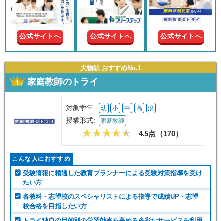
現在の
学年
公式サイトへ
公式サイトへ
公式サイトへ
授業形
式
大物駅 おすすめNo.1
家庭教師のトライ
この条件で絞り込む
対象学年:
幼
小
中
高
浪
授業形式:
家庭教師
4.5点（
170
）
こんな人におすすめ
受験情報に精通した教育プランナーによる受験対策指導を受け
たい方
各教科・志望校のスペシャリストによる指導で成績UP・志望
校合格を目指したい方
トライ独自の目的別の学習効率を高める多彩なサービスを利用