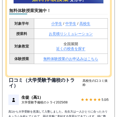
無料体験授業実施中！
対象学年
小学生
/
中学生
/
高校生
授業料
お見積りシミュレーション
全国展開
対象教室
近くの校舎を探す
体験授業
無料体験授業のお申込みはこちら
口コミ（大学受験予備校のトラ
高校生の口コミ抜
イ）
粋
生徒（高1）
★★★★★
5.0/5
大学受験予備校のトライ
2025/08
高1から大学受験を意識して入塾しました。先生方は一人ひとりに合ったカリ
キュラムを組んでくれて、弱点克服に直結する学習ができています。特に数