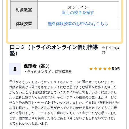
オンライン
対象教室
近くの校舎を探す
体験授業
無料体験授業のお申込みはこちら
口コミ（トライのオンライン個別指導
全件中の抜
塾）
粋
保護者（高3）
★★★★★
5.0/5
トライのオンライン個別指導塾
子供がどうしてもというのでトライさんのところに通わせてもらいました。
保護者視点から見てもさすがトライだなと思うような場面が数多くあり、分
からないところは徹底的に潰していくスタイルがとてもいいように思いまし
た。教科は数学だったのですが、かなりテストや模試の点数も上がり、どう
せなら他の教科もやらせてあげたいなと思いました。初回3回？無料体験がか
なりお得だし、自分にどんな塾が合っているのかが把握出来てとてもいい機
会だと思いました。トライさんに通わせてもらって良かったなと思っており
ます。他の塾よりも突出した部分はあまり見えないかもしれないですけど、
とても良かったと思います。