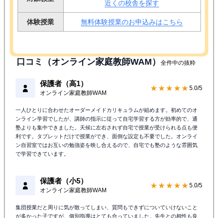
近くの校舎を探す
体験授業
無料体験授業のお申込みはこちら
口コミ（オンライン家庭教師WAM）
全件中の抜粋
保護者（高1）
★★★★★
5.0/5
オンライン家庭教師WAM
一人ひとりに合わせたオーダーメイドカリキュラムが組めます。初めてのオ
ンライン学習でしたが、講師の指示に従って自宅学習する方が効率的で、通
塾よりも集中できました。天候に左右されず自宅で授業が受けられる点も便
利です。タブレットだけで授業ができ、面倒な設定も不要でした。オンライ
ン自習室ではお互いの勉強姿を映し合えるので、自宅でも塾のような雰囲気
で学習できています。
保護者（小5）
★★★★★
5.0/5
オンライン家庭教師WAM
集団授業だと周りに気が散ってしまい、質問もできずについていけないこと
が多かった子ですが、個別指導はとても合っていました。先生との相性も良