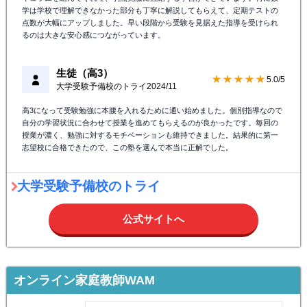
学は学校で理解できなかった部分も丁寧に解説してもらえて、定期テストの
点数が大幅にアップしました。早い段階から受験を見据えた指導を受けられ
るのは大きな安心感につながっています。
生徒（高3）
★★★★★
5.0/5
大学受験予備校のトライ
2024/11
高3になって受験勉強に本腰を入れるために通い始めました。個別指導なので
自分の学習状況に合わせて授業を進めてもらえるのが良かったです。毎回の
授業が濃く、勉強に対するモチベーションも維持できました。結果的に第一
志望校に合格できたので、この塾を選んで本当に正解でした。
大学受験予備校のトライ
公式サイトへ
オンライン家庭教師WAM