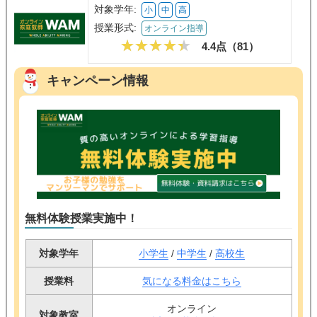
対象学年:
小
中
高
授業形式:
オンライン指導
4.4点（
81
）
キャンペーン情報
無料体験授業実施中！
対象学年
小学生
/
中学生
/
高校生
授業料
気になる料金はこちら
オンライン
対象教室