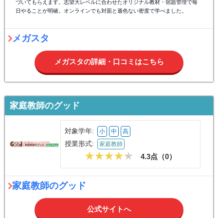
づいてもらえます。志望大レベルに合わせたオリジナル教材・宿題管理で毎
日やることが明確。オンラインでも対面と遜色ない密度で学べました。
メガスタ
メガスタの詳細・口コミはこちら
家庭教師のグッド
対象学年:
小
中
高
授業形式:
家庭教師
4.3点（
0
）
家庭教師のグッド
公式サイトへ