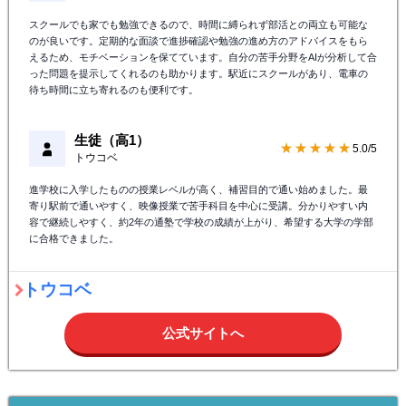
スクールでも家でも勉強できるので、時間に縛られず部活との両立も可能な
のが良いです。定期的な面談で進捗確認や勉強の進め方のアドバイスをもら
えるため、モチベーションを保てています。自分の苦手分野をAIが分析して合
った問題を提示してくれるのも助かります。駅近にスクールがあり、電車の
待ち時間に立ち寄れるのも便利です。
生徒（高1）
★★★★★
5.0/5
トウコベ
進学校に入学したものの授業レベルが高く、補習目的で通い始めました。最
寄り駅前で通いやすく、映像授業で苦手科目を中心に受講。分かりやすい内
容で継続しやすく、約2年の通塾で学校の成績が上がり、希望する大学の学部
に合格できました。
トウコベ
公式サイトへ