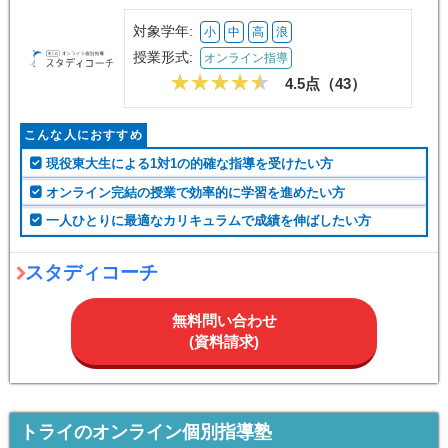
対象学年:
小
中
高
浪
授業形式:
オンライン指導
4.5点（
43
）
こんな人におすすめ
現役東大生による1対1の的確な指導を受けたい方
オンライン完結の授業で効率的に学習を進めたい方
一人ひとりに最適なカリキュラムで成績を伸ばしたい方
スタディコーチ
無料問い合わせ
(資料請求)
トライのオンライン個別指導塾