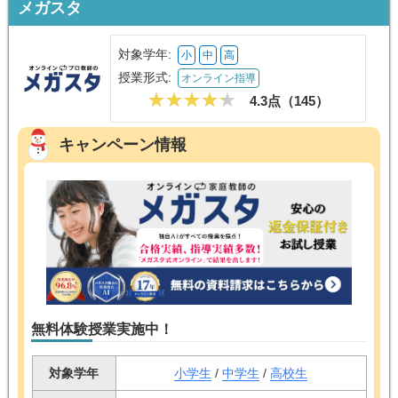
メガスタ
対象学年:
小
中
高
授業形式:
オンライン指導
4.3点（
145
）
キャンペーン情報
無料体験授業実施中！
対象学年
小学生
/
中学生
/
高校生