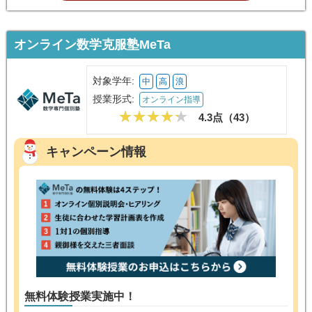
オンライン数学克服塾MeTa
対象学年:
中
高
浪
授業形式:
オンライン指導
4.3点（
43
）
キャンペーン情報
無料体験授業実施中！