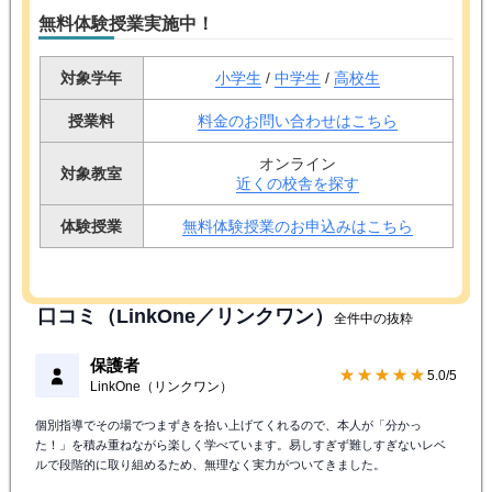
無料体験授業実施中！
対象学年
小学生
/
中学生
/
高校生
授業料
料金のお問い合わせはこちら
オンライン
対象教室
近くの校舎を探す
体験授業
無料体験授業のお申込みはこちら
口コミ（LinkOne／リンクワン）
全件中の抜粋
保護者
★★★★★
5.0/5
LinkOne（リンクワン）
個別指導でその場でつまずきを拾い上げてくれるので、本人が「分かっ
た！」を積み重ねながら楽しく学べています。易しすぎず難しすぎないレベ
ルで段階的に取り組めるため、無理なく実力がついてきました。