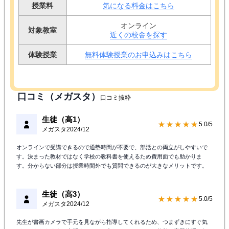
授業料
気になる料金はこちら
オンライン
対象教室
近くの校舎を探す
体験授業
無料体験授業のお申込みはこちら
口コミ（メガスタ）
口コミ抜粋
生徒（高1）
★★★★★
5.0/5
メガスタ
2024/12
オンラインで受講できるので通塾時間が不要で、部活との両立がしやすいで
す。決まった教材ではなく学校の教科書を使えるため費用面でも助かりま
す。分からない部分は授業時間外でも質問できるのが大きなメリットです。
生徒（高3）
★★★★★
5.0/5
メガスタ
2024/12
先生が書画カメラで手元を見ながら指導してくれるため、つまずきにすぐ気