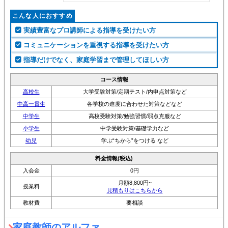
こんな人におすすめ
実績豊富なプロ講師による指導を受けたい方
コミュニケーションを重視する指導を受けたい方
指導だけでなく、家庭学習まで管理してほしい方
コース情報
高校生
大学受験対策/定期テスト/内申点対策など
中高一貫生
各学校の進度に合わせた対策などなど
中学生
高校受験対策/勉強習慣/弱点克服など
小学生
中学受験対策/基礎学力など
幼児
学ぶ“ちから”をつける など
料金情報(税込)
入会金
0円
月額8,800円~
授業料
見積もりはこちらから
教材費
要相談
家庭教師のアルファ