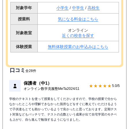
対象学年
小学生
/
中学生
/
高校生
授業料
気になる料金はこちら
オンライン
対象教室
近くの校舎を探す
体験授業
無料体験授業のお申込みはこちら
口コミ
全28件
保護者（中1）
★★★★★
5.0/5
オンライン数学克服塾MeTa
2024/11
学校のテキストを使って授業をしてくださいますので、学校の授業で分から
なかったところや理解できなかった箇所などをすぐに教えていただけるよう
で子供達もとても助かっているようで良かったと思っております。定期テス
ト対策などもバッチリで、テストの点数という成果が出て自宅学習のモチベ
も上がり、自ら進んで勉強するようになりました。