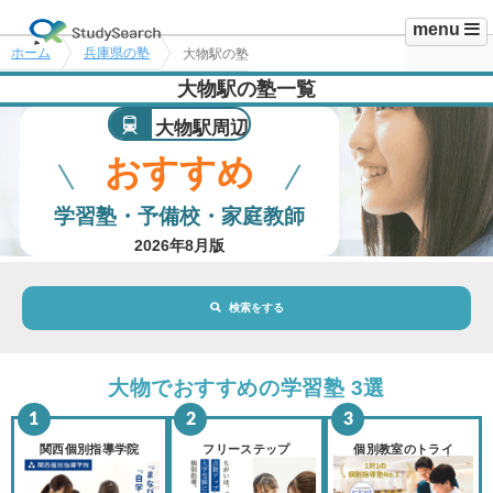
menu
ホーム
兵庫県の塾
大物駅の塾
大物駅の塾一覧
大物駅周辺
おすすめ
学習塾・予備校・家庭教師
2026年8月版
検索をする
地域・駅
大物駅
大物でおすすめの学習塾 3選
路線・駅
選択されていません
変更
関西個別指導学院
フリーステップ
個別教室のトライ
市区町村
選択されていません
変更