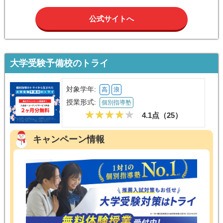
公式サイトへ
大学受験予備校のトライ
対象学年:
高
浪
授業形式:
個別指導塾
4.1点（
25
）
キャンペーン情報