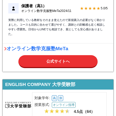
保護者（高1）
★★★★★
5.0/5
オンライン数学克服塾MeTa
2024/11
実際に利用している教材をそのまま使えたので新規購入の必要がなく助かり
ました。コースも目的に合わせて選びやすく、講師との距離感も近く相談し
やすい雰囲気。日頃からLINEでも相談でき、親としても安心感がありまし
た。
オンライン数学克服塾MeTa
公式サイトへ
ENGLISH COMPANY 大学受験部
対象学年:
高
浪
授業形式:
オンライン指導
4.5点（
64
）