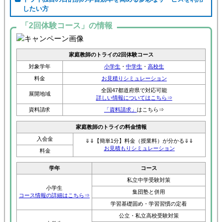
したい方
「2回体験コース」の情報
家庭教師のトライの2回体験コース
対象学年
小学生
・
中学生
・
高校生
料金
お見積りシミュレーション
全国47都道府県で対応可能
展開地域
詳しい情報についてはこちら⇒
資料請求
「資料請求」
はこちら⇒
家庭教師のトライの料金情報
入会金
⇓⇓【簡単1分】料金（授業料）が分かる⇓⇓
お見積もりシミュレーション
料金
学年
コース
私立中学受験対策
小学生
集団塾と併用
コース情報の詳細はこちら⇒
学習基礎固め・学習習慣の定着
公立・私立高校受験対策