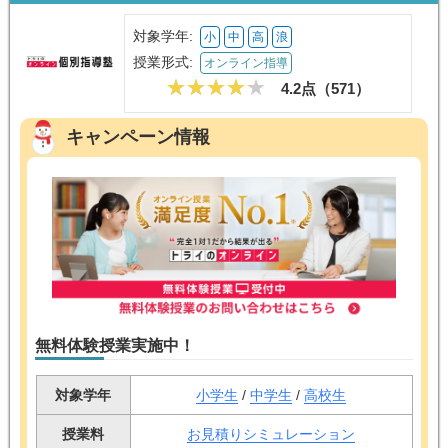
対象学年:
小
中
高
浪
授業形式:
オンライン指導
4.2点（
571
）
キャンペーン情報
無料体験授業実施中！
対象学年
小学生
/
中学生
/
高校生
授業料
お見積りシミュレーション