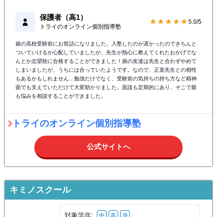
保護者（高1）
★★★★★
5.0/5
トライのオンライン個別指導塾
娘の高校受験前にお世話になりました。入塾したのが遅かったのできちんと
ついていけるか心配していましたが、先生が熱心に教えてくれたおかげでな
んとか志望校に合格することができました！娘の友達は先生と合わずやめて
しまいましたが、うちには合っていたようです。なので、正直先生との相性
もあるかもしれません…勉強だけでなく、受験前の気持ちの持ち方など精神
面でも支えていただけて大変助かりました。面談も定期的にあり、そこで親
も悩みを相談することができました。
トライのオンライン個別指導塾
公式サイトへ
キミノスクール
対象学年:
中
高
浪