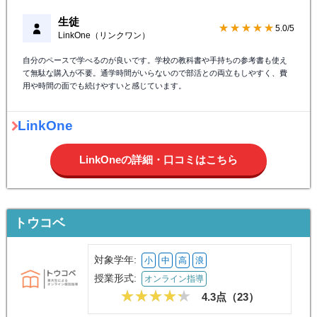
生徒
★★★★★
5.0/5
LinkOne（リンクワン）
自分のペースで学べるのが良いです。学校の教科書や手持ちの参考書も使え
て無駄な購入が不要。通学時間がいらないので部活との両立もしやすく、費
用や時間の面でも続けやすいと感じています。
LinkOne
LinkOneの詳細・口コミはこちら
トウコベ
対象学年:
小
中
高
浪
授業形式:
オンライン指導
4.3点（
23
）