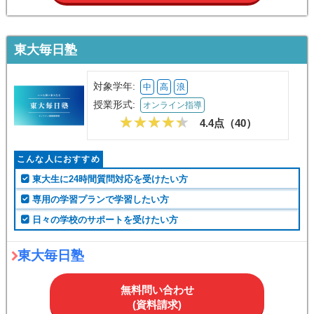
東大毎日塾
対象学年:
中
高
浪
授業形式:
オンライン指導
4.4点（
40
）
こんな人におすすめ
東大生に24時間質問対応を受けたい方
専用の学習プランで学習したい方
日々の学校のサポートを受けたい方
東大毎日塾
無料問い合わせ
(資料請求)