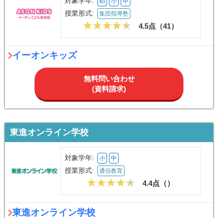
対象学年:
幼
小
中
授業形式:
集団指導塾
4.5点（
41
）
イーオンキッズ
無料問い合わせ
(資料請求)
東進オンライン学校
対象学年:
小
中
授業形式:
通信教育
4.4点（
）
東進オンライン学校