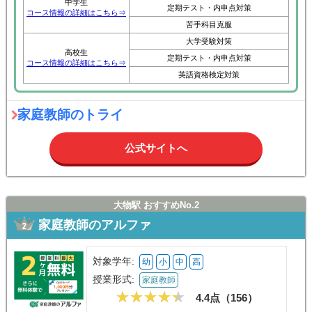
中学生
定期テスト・内申点対策
コース情報の詳細はこちら⇒
苦手科目克服
大学受験対策
高校生
定期テスト・内申点対策
コース情報の詳細はこちら⇒
英語資格検定対策
家庭教師のトライ
公式サイトへ
大物駅 おすすめNo.2
家庭教師のアルファ
対象学年:
幼
小
中
高
授業形式:
家庭教師
4.4点（
156
）