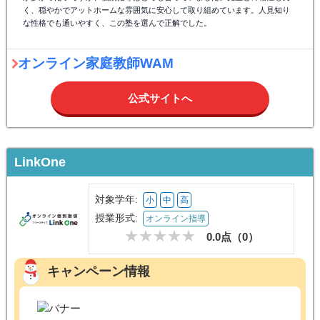
く、穏やかでアットホームな雰囲気に安心して取り組めています。人見知り
な性格でも通いやすく、この塾を選んで正解でした。
オンライン家庭教師WAM
公式サイトへ
LinkOne
対象学年:
小
中
高
授業形式:
オンライン指導
0.0点（
0
）
キャンペーン情報