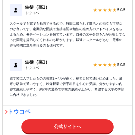
生徒（高1）
★★★★★
5.0/5
トウコベ
スクールでも家でも勉強できるので、時間に縛られず部活との両立も可能な
のが良いです。定期的な面談で進捗確認や勉強の進め方のアドバイスをもら
えるため、モチベーションを保てています。自分の苦手分野をAIが分析して合
った問題を提示してくれるのも助かります。駅近にスクールがあり、電車の
待ち時間に立ち寄れるのも便利です。
生徒（高1）
★★★★★
5.0/5
トウコベ
進学校に入学したものの授業レベルが高く、補習目的で通い始めました。最
寄り駅前で通いやすく、映像授業で苦手科目を中心に受講。分かりやすい内
容で継続しやすく、約2年の通塾で学校の成績が上がり、希望する大学の学部
に合格できました。
トウコベ
公式サイトへ