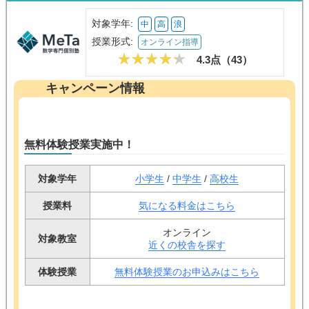
対象学年:
中
高
浪
授業形式:
オンライン指導
4.3点（
43
）
キャンペーン情報
無料体験授業実施中！
対象学年
小学生
/
中学生
/
高校生
授業料
気になる料金はこちら
オンライン
対象教室
近くの校舎を探す
体験授業
無料体験授業のお申込みはこちら