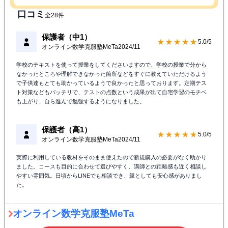
口コミ
全28件
保護者（中1）
★★★★★
5.0/5
オンライン数学克服塾MeTa
2024/11
学校のテキストを使って授業をしてくださいますので、学校の授業で分から
なかったところや理解できなかった箇所などをすぐに教えていただけるよう
で子供達もとても助かっているようで良かったと思っております。定期テス
ト対策などもバッチリで、テストの点数という成果が出て自宅学習のモチベ
も上がり、自ら進んで勉強するようになりました。
保護者（高1）
★★★★★
5.0/5
オンライン数学克服塾MeTa
2024/11
実際に利用している教材をそのまま使えたので新規購入の必要がなく助かり
ました。コースも目的に合わせて選びやすく、講師との距離感も近く相談し
やすい雰囲気。日頃からLINEでも相談でき、親としても安心感がありまし
た。
オンライン数学克服塾MeTa