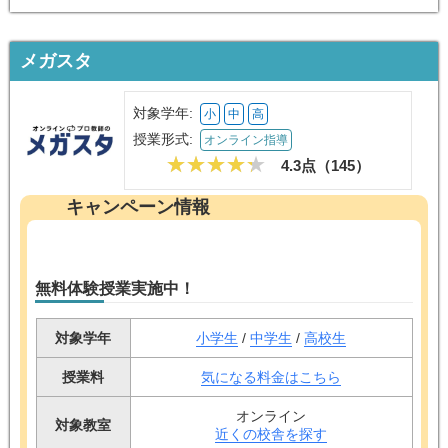
メガスタ
対象学年:
小
中
高
授業形式:
オンライン指導
4.3点（
145
）
キャンペーン情報
無料体験授業実施中！
対象学年
小学生
/
中学生
/
高校生
授業料
気になる料金はこちら
オンライン
対象教室
近くの校舎を探す