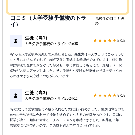
口コミ（大学受験予備校のトラ
高校生の口コミ抜
イ）
粋
生徒（高1）
★★★★★
5.0/5
大学受験予備校のトライ
2025/08
高1から大学受験を意識して入塾しました。先生方は一人ひとりに合ったカリ
キュラムを組んでくれて、弱点克服に直結する学習ができています。特に数
学は学校で理解できなかった部分も丁寧に解説してもらえて、定期テストの
点数が大幅にアップしました。早い段階から受験を見据えた指導を受けられ
るのは大きな安心感につながっています。
生徒（高3）
★★★★★
5.0/5
大学受験予備校のトライ
2024/11
高3になって受験勉強に本腰を入れるために通い始めました。個別指導なので
自分の学習状況に合わせて授業を進めてもらえるのが良かったです。毎回の
授業が濃く、勉強に対するモチベーションも維持できました。結果的に第一
志望校に合格できたので、この塾を選んで本当に正解でした。