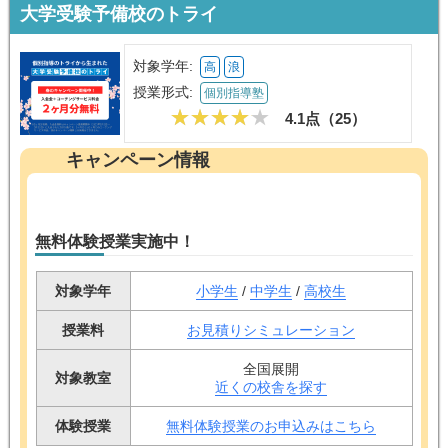
大学受験予備校のトライ
対象学年:
高
浪
授業形式:
個別指導塾
4.1点（
25
）
キャンペーン情報
無料体験授業実施中！
対象学年
小学生
/
中学生
/
高校生
授業料
お見積りシミュレーション
全国展開
対象教室
近くの校舎を探す
体験授業
無料体験授業のお申込みはこちら