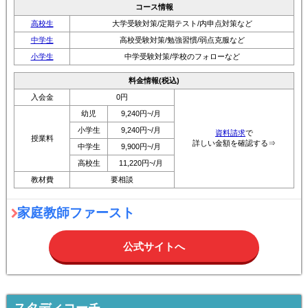
コース情報
高校生
大学受験対策/定期テスト/内申点対策など
中学生
高校受験対策/勉強習慣/弱点克服など
小学生
中学受験対策/学校のフォローなど
料金情報(税込)
入会金
0円
幼児
9,240円~/月
小学生
9,240円~/月
資料請求
で
授業料
詳しい金額を確認する⇒
中学生
9,900円~/月
高校生
11,220円~/月
教材費
要相談
家庭教師ファースト
公式サイトへ
スタディコーチ