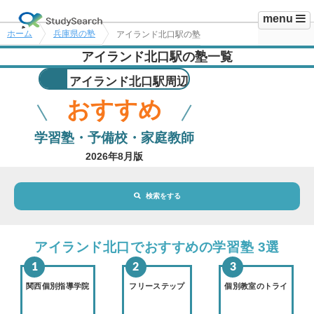
menu
ホーム
兵庫県の塾
アイランド北口駅の塾
アイランド北口駅の塾一覧
アイランド北口駅周辺
おすすめ
学習塾・予備校・家庭教師
2026年8月版
検索をする
地域・駅
アイランド北口駅
アイランド北口でおすすめの学習塾 3選
路線・駅
選択されていません
変更
関西個別指導学院
フリーステップ
個別教室のトライ
市区町村
選択されていません
変更