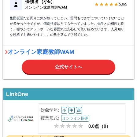
保護者（小5）
★★★★★
5.0/5
オンライン家庭教師WAM
集団授業だと周りに気が散ってしまい、質問もできずについていけないこと
が多かった子ですが、個別指導はとても合っていました。先生との相性も良
く、穏やかでアットホームな雰囲気に安心して取り組めています。人見知り
な性格でも通いやすく、この塾を選んで正解でした。
オンライン家庭教師WAM
公式サイトへ
LinkOne
対象学年:
小
中
高
授業形式:
オンライン指導
0.0点（
0
）