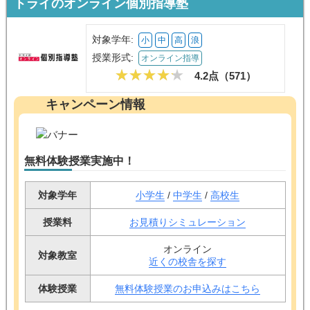
トライのオンライン個別指導塾
対象学年:
小
中
高
浪
授業形式:
オンライン指導
4.2点（
571
）
キャンペーン情報
無料体験授業実施中！
対象学年
小学生
/
中学生
/
高校生
授業料
お見積りシミュレーション
オンライン
対象教室
近くの校舎を探す
体験授業
無料体験授業のお申込みはこちら