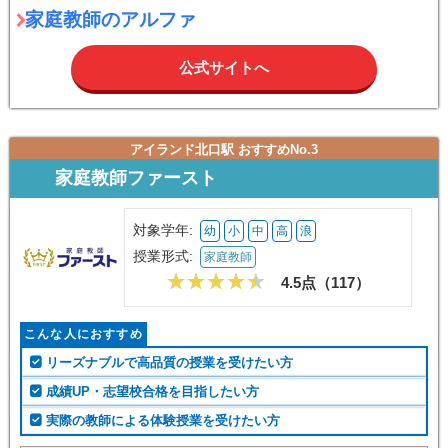
家庭教師のアルファ
公式サイトへ
アイランド北口駅 おすすめNo.3
家庭教師ファースト
対象学年:
幼
小
中
高
浪
授業形式:
家庭教師
4.5点（
117
）
こんな人におすすめ
リーズナブルで高品質の授業を受けたい方
成績UP・志望校合格を目指したい方
実際の教師による体験授業を受けたい方