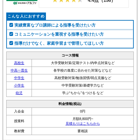
4.4点（
156
）
こんな人におすすめ
実績豊富なプロ講師による指導を受けたい方
コミュニケーションを重視する指導を受けたい方
指導だけでなく、家庭学習まで管理してほしい方
コース情報
高校生
大学受験対策/定期テスト/内申点対策など
中高一貫生
各学校の進度に合わせた対策などなど
中学生
高校受験対策/勉強習慣/弱点克服など
小学生
中学受験対策/基礎学力など
幼児
学ぶ“ちから”をつける など
料金情報(税込)
入会金
0円
月額8,800円~
授業料
見積もりはこちらから
教材費
要相談