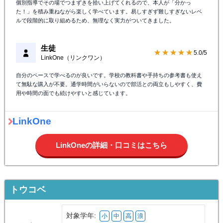
個別指導でその場でつまずきを拾い上げてくれるので、本人が「分かっ
た！」を積み重ねながら楽しく学べています。易しすぎず難しすぎないレベ
ルで段階的に取り組めるため、無理なく実力がついてきました。
生徒
★★★★★
5.0/5
LinkOne（リンクワン）
自分のペースで学べるのが良いです。学校の教科書や手持ちの参考書も使え
て無駄な購入が不要。通学時間がいらないので部活との両立もしやすく、費
用や時間の面でも続けやすいと感じています。
LinkOne
LinkOneの詳細・口コミはこちら
トウコベ
対象学年:
小
中
高
浪