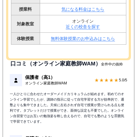
授業料
気になる料金はこちら
オンライン
対象教室
近くの校舎を探す
体験授業
無料体験授業のお申込みはこちら
口コミ（オンライン家庭教師WAM）
全件中の抜粋
保護者（高1）
★★★★★
5.0/5
オンライン家庭教師WAM
一人ひとりに合わせたオーダーメイドカリキュラムが組めます。初めてのオ
ンライン学習でしたが、講師の指示に従って自宅学習する方が効率的で、通
塾よりも集中できました。天候に左右されず自宅で授業が受けられる点も便
利です。タブレットだけで授業ができ、面倒な設定も不要でした。オンライ
ン自習室ではお互いの勉強姿を映し合えるので、自宅でも塾のような雰囲気
で学習できています。