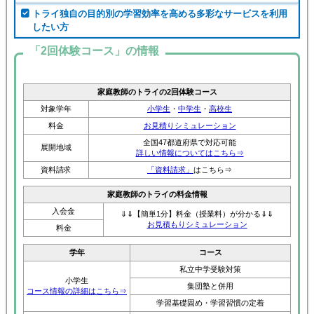
トライ独自の目的別の学習効率を高める多彩なサービスを利用
したい方
「2回体験コース」の情報
家庭教師のトライの2回体験コース
対象学年
小学生
・
中学生
・
高校生
料金
お見積りシミュレーション
全国47都道府県で対応可能
展開地域
詳しい情報についてはこちら⇒
資料請求
「資料請求」
はこちら⇒
家庭教師のトライの料金情報
入会金
⇓⇓【簡単1分】料金（授業料）が分かる⇓⇓
お見積もりシミュレーション
料金
学年
コース
私立中学受験対策
小学生
集団塾と併用
コース情報の詳細はこちら⇒
学習基礎固め・学習習慣の定着