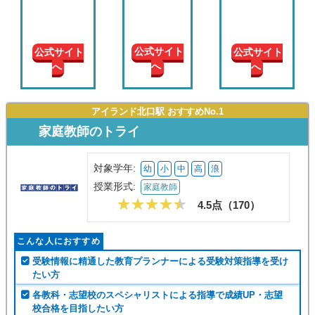
現在の
学年
公式サイト
公式サイト
公式サイト
へ
へ
へ
授業形
式
アイランド北口駅 おすすめNo.1
この条件で絞り込む
家庭教師のトライ
対象学年:
幼
小
中
高
浪
授業形式:
家庭教師
4.5点（
170
）
こんな人におすすめ
受験情報に精通した教育プランナーによる受験対策指導を受け
たい方
各教科・志望校のスペシャリストによる指導で成績UP・志望
校合格を目指したい方