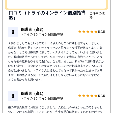
口コミ（トライのオンライン個別指導
全件中の抜
塾）
粋
保護者（高3）
★★★★★
5.0/5
トライのオンライン個別指導塾
子供がどうしてもというのでトライさんのところに通わせてもらいました。
保護者視点から見てもさすがトライだなと思うような場面が数多くあり、分
からないところは徹底的に潰していくスタイルがとてもいいように思いまし
た。教科は数学だったのですが、かなりテストや模試の点数も上がり、どう
せなら他の教科もやらせてあげたいなと思いました。初回3回？無料体験がか
なりお得だし、自分にどんな塾が合っているのかが把握出来てとてもいい機
会だと思いました。トライさんに通わせてもらって良かったなと思っており
ます。他の塾よりも突出した部分はあまり見えないかもしれないですけど、
とても良かったと思います。
保護者（高1）
★★★★★
5.0/5
トライのオンライン個別指導塾
娘の高校受験前にお世話になりました。入塾したのが遅かったのできちんと
ついていけるか心配していましたが、先生が熱心に教えてくれたおかげでな