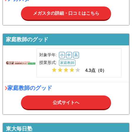
メガスタの詳細・口コミはこちら
家庭教師のグッド
対象学年:
小
中
高
授業形式:
家庭教師
4.3点（
0
）
家庭教師のグッド
公式サイトへ
東大毎日塾