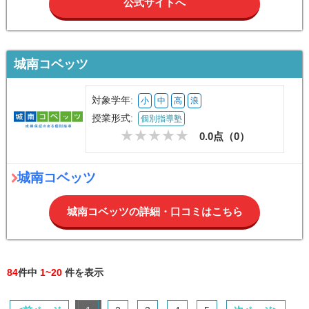
公式サイトへ
城南コベッツ
対象学年:
小
中
高
浪
授業形式:
個別指導塾
0.0点（
0
）
城南コベッツ
城南コベッツの詳細・口コミはこちら
84
件中
1~20
件を表示