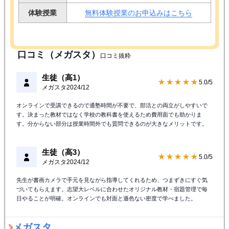
体験授業
無料体験授業のお申込みはこちら
口コミ（メガスタ）
口コミ抜粋
生徒（高1）
★★★★★
5.0/5
メガスタ
2024/12
オンラインで受講できるので通塾時間が不要で、部活との両立がしやすいで
す。決まった教材ではなく学校の教科書を使えるため費用面でも助かりま
す。分からない部分は授業時間外でも質問できるのが大きなメリットです。
生徒（高3）
★★★★★
5.0/5
メガスタ
2024/12
先生が書画カメラで手元を見ながら指導してくれるため、つまずきにすぐ気
づいてもらえます。志望大レベルに合わせたオリジナル教材・宿題管理で毎
日やることが明確。オンラインでも対面と遜色ない密度で学べました。
メガスタ