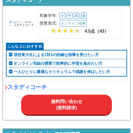
対象学年:
小
中
高
浪
授業形式:
オンライン指導
4.5点（
43
）
こんな人におすすめ
現役東大生による1対1の的確な指導を受けたい方
オンライン完結の授業で効率的に学習を進めたい方
一人ひとりに最適なカリキュラムで成績を伸ばしたい方
スタディコーチ
無料問い合わせ
(資料請求)