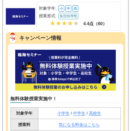
対象学年:
小
中
高
授業形式:
集団指導塾
4.4点（
60
）
キャンペーン情報
無料体験授業実施中！
対象学年
小学生
/
中学生
/
高校生
授業料
気になる料金はこちら