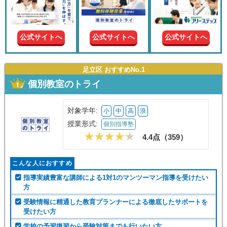
現在の
学年
公式サイトへ
公式サイトへ
公式サイトへ
授業形
式
足立区 おすすめNo.1
個別教室のトライ
この条件で絞り込む
対象学年:
小
中
高
浪
授業形式:
個別指導塾
4.4点（
359
）
こんな人におすすめ
指導実績豊富な講師による1対1のマンツーマン指導を受けたい
方
受験情報に精通した教育プランナーによる徹底したサポートを
受けたい方
学校の予習復習から受験対策までも行いたい方