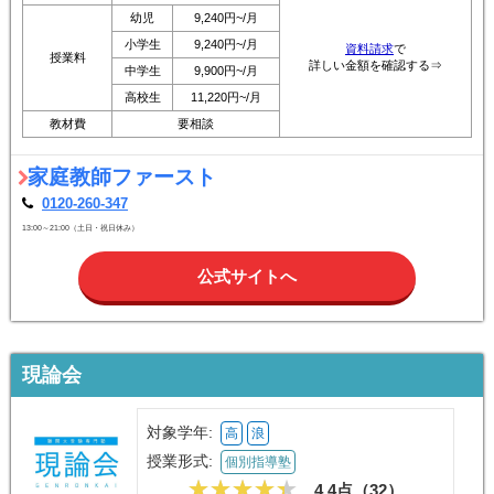
幼児
9,240円~/月
小学生
9,240円~/月
資料請求
で
授業料
詳しい金額を確認する⇒
中学生
9,900円~/月
高校生
11,220円~/月
教材費
要相談
家庭教師ファースト
0120-260-347
13:00～21:00（土日・祝日休み）
公式サイトへ
現論会
対象学年:
高
浪
授業形式:
個別指導塾
4.4点（
32
）