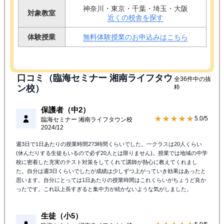
神奈川・東京・千葉・埼玉・大阪
対象教室
近くの校舎を探す
体験授業
無料体験授業のお申込みはこちら
口コミ（臨海セミナー 湘南ライフタウ
全36件中の抜
ン校）
粋
保護者（中2）
★★★★★
5.0/5
臨海セミナー 湘南ライフタウン校
2024/12
週3日で1日あたりの授業時間2?3時間くらいでした。一クラスは20人くらい
(休んだりする生徒もいるので必ず20人とは限りません)。授業では地域の中学
校に密着した充実のテスト対策をしてくれて講師が熱心に教えてくれまし
た。自分は週3日くらいでしたが成績は少しずつ上がっていき効果はあったと
思います。自分にとっては1日あたりの授業時間はこれくらいがちょうど良か
ったです。これ以上長すぎると集中力が続かないような気がしました。
生徒（小5）