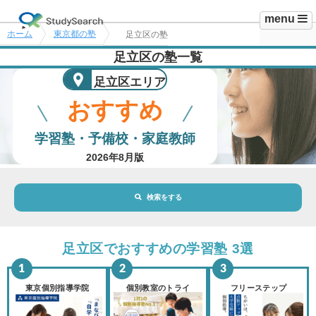
menu
ホーム
東京都の塾
足立区の塾
足立区の塾一覧
足立区エリア
おすすめ
学習塾・予備校・家庭教師
2026年8月版
検索をする
地域・駅
足立区エリア
足立区でおすすめの学習塾 3選
路線・駅
選択されていません
変更
東京個別指導学院
個別教室のトライ
フリーステップ
市区町村
選択されていません
変更