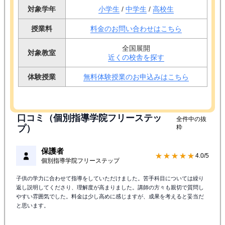
対象学年
小学生
/
中学生
/
高校生
授業料
料金のお問い合わせはこちら
全国展開
対象教室
近くの校舎を探す
体験授業
無料体験授業のお申込みはこちら
口コミ（個別指導学院フリーステッ
全件中の抜
プ）
粋
保護者
★★★★★
4.0/5
個別指導学院フリーステップ
子供の学力に合わせて指導をしていただけました。苦手科目については繰り
返し説明してくださり、理解度が高まりました。講師の方々も親切で質問し
やすい雰囲気でした。料金は少し高めに感じますが、成果を考えると妥当だ
と思います。