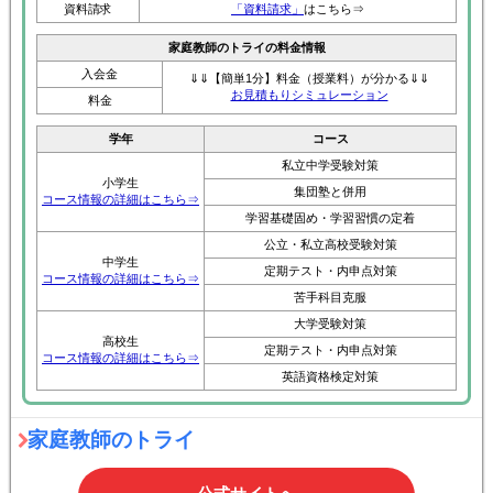
資料請求
「資料請求」
はこちら⇒
家庭教師のトライの料金情報
入会金
⇓⇓【簡単1分】料金（授業料）が分かる⇓⇓
お見積もりシミュレーション
料金
学年
コース
私立中学受験対策
小学生
集団塾と併用
コース情報の詳細はこちら⇒
学習基礎固め・学習習慣の定着
公立・私立高校受験対策
中学生
定期テスト・内申点対策
コース情報の詳細はこちら⇒
苦手科目克服
大学受験対策
高校生
定期テスト・内申点対策
コース情報の詳細はこちら⇒
英語資格検定対策
家庭教師のトライ