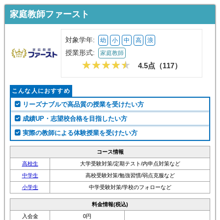
家庭教師ファースト
対象学年:
幼
小
中
高
浪
授業形式:
家庭教師
4.5点（
117
）
こんな人におすすめ
リーズナブルで高品質の授業を受けたい方
成績UP・志望校合格を目指したい方
実際の教師による体験授業を受けたい方
コース情報
高校生
大学受験対策/定期テスト/内申点対策など
中学生
高校受験対策/勉強習慣/弱点克服など
小学生
中学受験対策/学校のフォローなど
料金情報(税込)
入会金
0円