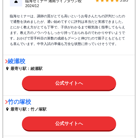
★★★★★
5.0/5
臨海セミナー 湘南ライフタウン校
2024/12
臨海セミナーは、講師の質がとても高いというお母さんたちの評判だったの
で通塾を決めましたが、通い始めてすぐに評判は本当だと実感できました。
とにかく教え方がとても丁寧で、子供がわかるまで根気強く指導してもらえ
ます。教え方のノウハウもしっかり持っておられるのでわかりやすいようで
す。おかげで苦手科目の算数の成績もグーンと伸びたので親子ともどもとて
も喜んでいます。中学入試の準備も万全な状態に持っていけそうです。
綾瀬校
最寄り駅：綾瀬駅
公式サイトへ
竹の塚校
最寄り駅：竹ノ塚駅
公式サイトへ