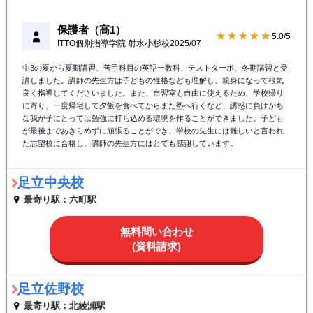
保護者（高1）
★★★★★
5.0/5
ITTO個別指導学院 射水小杉校
2025/07
中3の夏から夏期講習、苦手科目の英語一教科、テストターボ、冬期講習と受
講しました。講師の先生方は子どもの性格なども理解し、親身になって根気
良く指導してくださいました。また、自習室も自由に使えるため、学校帰り
に寄り、一度帰宅して夕飯を食べてからまた塾へ行くなど、誘惑に負けがち
な我が子にとっては勉強に打ち込める環境を作ることができました。子ども
が最後まであきらめずに頑張ることができ、学校の先生には難しいと言われ
た志望校に合格し、講師の先生方にはとても感謝しています。
足立中央校
最寄り駅：六町駅
無料問い合わせ
(資料請求)
足立佐野校
最寄り駅：北綾瀬駅