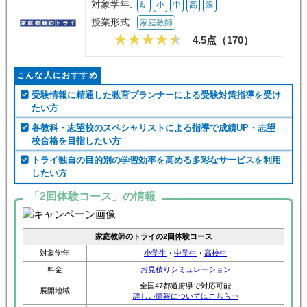
対象学年:
幼
小
中
高
浪
授業形式:
家庭教師
4.5点（
170
）
こんな人におすすめ
受験情報に精通した教育プランナーによる受験対策指導を受け
たい方
各教科・志望校のスペシャリストによる指導で成績UP・志望
校合格を目指したい方
トライ独自の目的別の学習効率を高める多彩なサービスを利用
したい方
「2回体験コース」の情報
家庭教師のトライの2回体験コース
対象学年
小学生
・
中学生
・
高校生
料金
お見積りシミュレーション
全国47都道府県で対応可能
展開地域
詳しい情報についてはこちら⇒