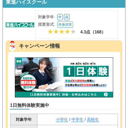
東進ハイスクール
対象学年:
中
高
授業形式:
映像授業
4.3点（
168
）
キャンペーン情報
1日無料体験実施中
対象学年
小学生
/
中学生
/
高校生