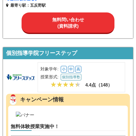
最寄り駅：五反野駅
無料問い合わせ
(資料請求)
個別指導学院フリーステップ
対象学年:
小
中
高
授業形式:
個別指導塾
4.4点（
148
）
キャンペーン情報
無料体験授業実施中！