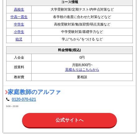
コース情報
高校生
大学受験対策/定期テスト/内申点対策など
中高一貫生
各学校の進度に合わせた対策などなど
中学生
高校受験対策/勉強習慣/弱点克服など
小学生
中学受験対策/基礎学力など
幼児
学ぶ“ちから”をつける など
料金情報(税込)
入会金
0円
月額8,800円~
授業料
見積もりはこちらから
教材費
要相談
家庭教師のアルファ
0120-070-621
9:00～22:00
公式サイトへ