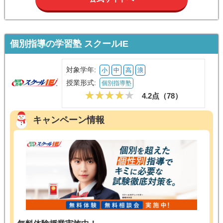
個別指導の学習塾 スクールIE
対象学年:
小
中
高
浪
授業形式:
個別指導塾
4.2点（
78
）
キャンペーン情報