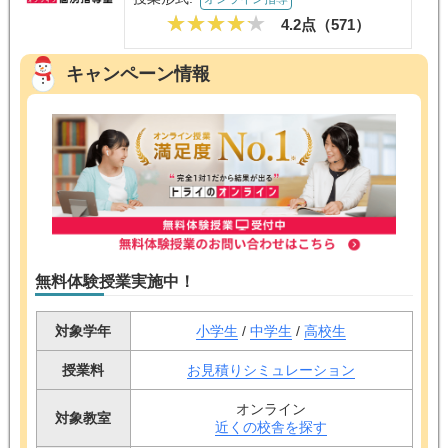
4.2点（
571
）
キャンペーン情報
無料体験授業実施中！
対象学年
小学生
/
中学生
/
高校生
授業料
お見積りシミュレーション
オンライン
対象教室
近くの校舎を探す