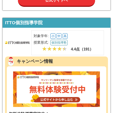
公式サイトへ
ITTO個別指導学院
対象学年:
小
中
高
授業形式:
個別指導塾
4.4点（
191
）
キャンペーン情報