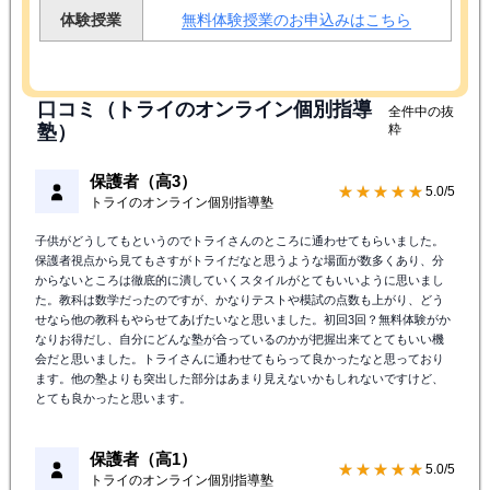
体験授業
無料体験授業のお申込みはこちら
口コミ（トライのオンライン個別指導
全件中の抜
塾）
粋
保護者（高3）
★★★★★
5.0/5
トライのオンライン個別指導塾
子供がどうしてもというのでトライさんのところに通わせてもらいました。
保護者視点から見てもさすがトライだなと思うような場面が数多くあり、分
からないところは徹底的に潰していくスタイルがとてもいいように思いまし
た。教科は数学だったのですが、かなりテストや模試の点数も上がり、どう
せなら他の教科もやらせてあげたいなと思いました。初回3回？無料体験がか
なりお得だし、自分にどんな塾が合っているのかが把握出来てとてもいい機
会だと思いました。トライさんに通わせてもらって良かったなと思っており
ます。他の塾よりも突出した部分はあまり見えないかもしれないですけど、
とても良かったと思います。
保護者（高1）
★★★★★
5.0/5
トライのオンライン個別指導塾