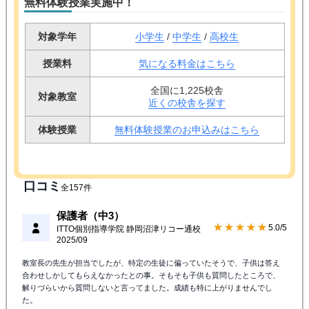
無料体験授業実施中！
対象学年
小学生
/
中学生
/
高校生
授業料
気になる料金はこちら
全国に1,225校舎
対象教室
近くの校舎を探す
体験授業
無料体験授業のお申込みはこちら
口コミ
全157件
保護者（中3）
★★★★★
5.0/5
ITTO個別指導学院 静岡沼津リコー通校
2025/09
教室長の先生が担当でしたが、特定の生徒に偏っていたそうで、子供は答え
合わせしかしてもらえなかったとの事。そもそも子供も質問したところで、
解りづらいから質問しないと言ってました。成績も特に上がりませんでし
た。