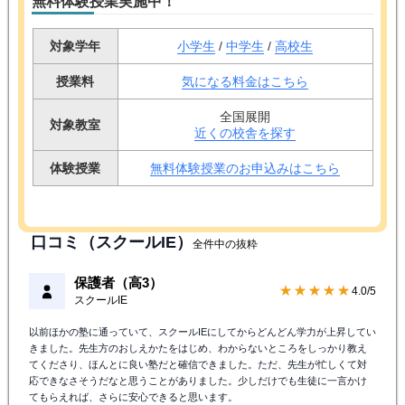
無料体験授業実施中！
対象学年
小学生
/
中学生
/
高校生
授業料
気になる料金はこちら
全国展開
対象教室
近くの校舎を探す
体験授業
無料体験授業のお申込みはこちら
口コミ（スクールIE）
全件中の抜粋
保護者（高3）
★★★★☆
4.0/5
スクールIE
以前ほかの塾に通っていて、スクールIEにしてからどんどん学力が上昇してい
きました。先生方のおしえかたをはじめ、わからないところをしっかり教え
てくださり、ほんとに良い塾だと確信できました。ただ、先生が忙しくて対
応できなさそうだなと思うことがありました。少しだけでも生徒に一言かけ
てもらえれば、さらに安心できると思います。