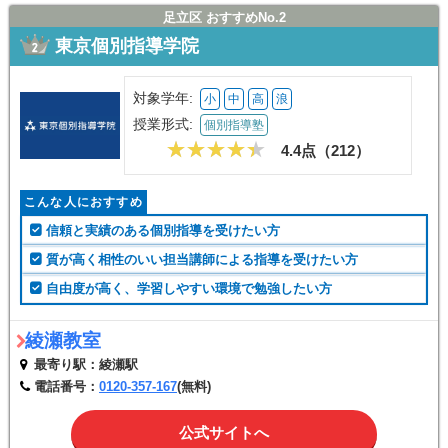
足立区 おすすめNo.2
東京個別指導学院
対象学年:
小
中
高
浪
授業形式:
個別指導塾
4.4点（
212
）
こんな人におすすめ
信頼と実績のある個別指導を受けたい方
質が高く相性のいい担当講師による指導を受けたい方
自由度が高く、学習しやすい環境で勉強したい方
綾瀬教室
最寄り駅：綾瀬駅
電話番号：
0120-357-167
(無料)
公式サイトへ