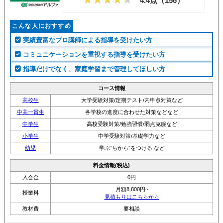
こんな人におすすめ
実績豊富なプロ講師による指導を受けたい方
コミュニケーションを重視する指導を受けたい方
指導だけでなく、家庭学習まで管理してほしい方
コース情報
高校生
大学受験対策/定期テスト/内申点対策など
中高一貫生
各学校の進度に合わせた対策などなど
中学生
高校受験対策/勉強習慣/弱点克服など
小学生
中学受験対策/基礎学力など
幼児
学ぶ“ちから”をつける など
料金情報(税込)
入会金
0円
月額8,800円~
授業料
見積もりはこちらから
教材費
要相談
家庭教師のアルファ