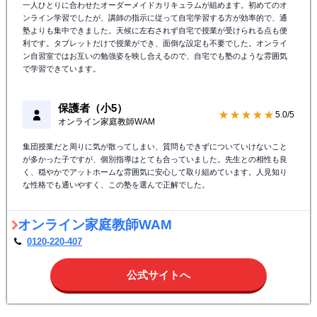
一人ひとりに合わせたオーダーメイドカリキュラムが組めます。初めてのオ
ンライン学習でしたが、講師の指示に従って自宅学習する方が効率的で、通
塾よりも集中できました。天候に左右されず自宅で授業が受けられる点も便
利です。タブレットだけで授業ができ、面倒な設定も不要でした。オンライ
ン自習室ではお互いの勉強姿を映し合えるので、自宅でも塾のような雰囲気
で学習できています。
保護者（小5）
★★★★★
5.0/5
オンライン家庭教師WAM
集団授業だと周りに気が散ってしまい、質問もできずについていけないこと
が多かった子ですが、個別指導はとても合っていました。先生との相性も良
く、穏やかでアットホームな雰囲気に安心して取り組めています。人見知り
な性格でも通いやすく、この塾を選んで正解でした。
オンライン家庭教師WAM
0120-220-407
公式サイトへ