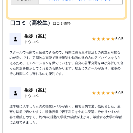
オンライン
対象教室
近くの校舎を探す
体験授業
無料体験授業のお申込みはこちら
口コミ（高校生）
口コミ抜粋
生徒（高1）
★★★★★
5.0/5
トウコベ
スクールでも家でも勉強できるので、時間に縛られず部活との両立も可能な
のが良いです。定期的な面談で進捗確認や勉強の進め方のアドバイスをもら
えるため、モチベーションを保てています。自分の苦手分野をAIが分析して合
った問題を提示してくれるのも助かります。駅近にスクールがあり、電車の
待ち時間に立ち寄れるのも便利です。
生徒（高1）
★★★★★
5.0/5
トウコベ
進学校に入学したものの授業レベルが高く、補習目的で通い始めました。最
寄り駅前で通いやすく、映像授業で苦手科目を中心に受講。分かりやすい内