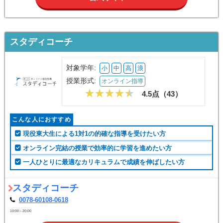
スタディコーチ
対象学年:
小
中
高
浪
授業形式:
オンライン指導
4.5点（
43
）
こんな人におすすめ
現役東大生による1対1の的確な指導を受けたい方
オンライン完結の授業で効率的に学習を進めたい方
一人ひとりに最適なカリキュラムで成績を伸ばしたい方
スタディコーチ
0078-60108-0618
10:00～20:00
無料問い合わせ