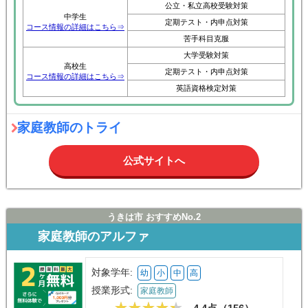
中学生
定期テスト・内申点対策
コース情報の詳細はこちら⇒
苦手科目克服
大学受験対策
高校生
定期テスト・内申点対策
コース情報の詳細はこちら⇒
英語資格検定対策
家庭教師のトライ
公式サイトへ
うきは市 おすすめNo.2
家庭教師のアルファ
対象学年:
幼
小
中
高
授業形式:
家庭教師
4.4点（
156
）