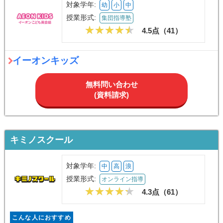
対象学年:
幼
小
中
授業形式:
集団指導塾
4.5点（
41
）
イーオンキッズ
無料問い合わせ
(資料請求)
キミノスクール
対象学年:
中
高
浪
授業形式:
オンライン指導
4.3点（
61
）
こんな人におすすめ