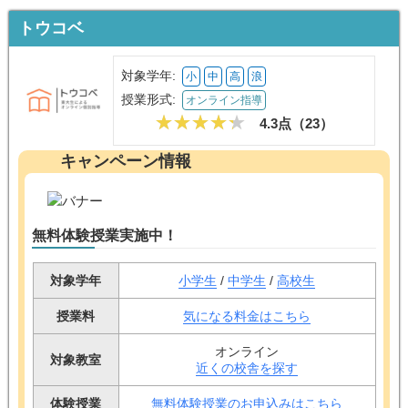
トウコベ
対象学年:
小
中
高
浪
授業形式:
オンライン指導
4.3点（
23
）
キャンペーン情報
無料体験授業実施中！
対象学年
小学生
/
中学生
/
高校生
授業料
気になる料金はこちら