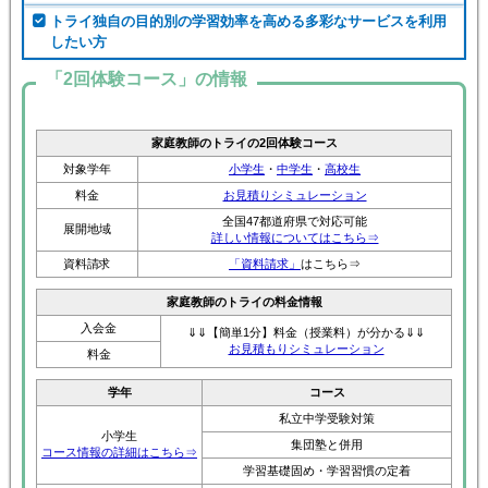
したい方
「2回体験コース」の情報
家庭教師のトライの2回体験コース
対象学年
小学生
・
中学生
・
高校生
料金
お見積りシミュレーション
全国47都道府県で対応可能
展開地域
詳しい情報についてはこちら⇒
資料請求
「資料請求」
はこちら⇒
家庭教師のトライの料金情報
入会金
⇓⇓【簡単1分】料金（授業料）が分かる⇓⇓
お見積もりシミュレーション
料金
学年
コース
私立中学受験対策
小学生
集団塾と併用
コース情報の詳細はこちら⇒
学習基礎固め・学習習慣の定着
公立・私立高校受験対策