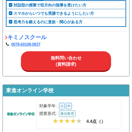
対話型の授業で双方向の指導を受けたい方
スマホからいつでも受講できるようにしたい方
思考力を鍛えるのに意欲・関心がある方
キミノスクール
0078-60108-0837
無料問い合わせ
(資料請求)
東進オンライン学校
対象学年:
小
中
授業形式:
通信教育
4.4点（
）