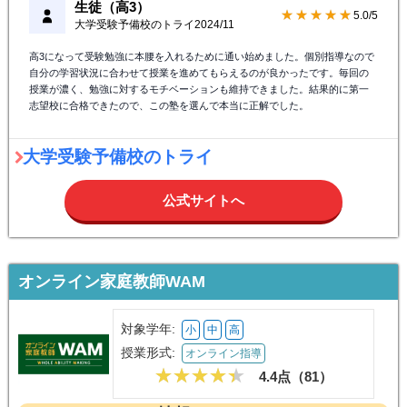
生徒（高3）
★★★★★
5.0/5
大学受験予備校のトライ
2024/11
高3になって受験勉強に本腰を入れるために通い始めました。個別指導なので
自分の学習状況に合わせて授業を進めてもらえるのが良かったです。毎回の
授業が濃く、勉強に対するモチベーションも維持できました。結果的に第一
志望校に合格できたので、この塾を選んで本当に正解でした。
大学受験予備校のトライ
公式サイトへ
オンライン家庭教師WAM
対象学年:
小
中
高
授業形式:
オンライン指導
4.4点（
81
）