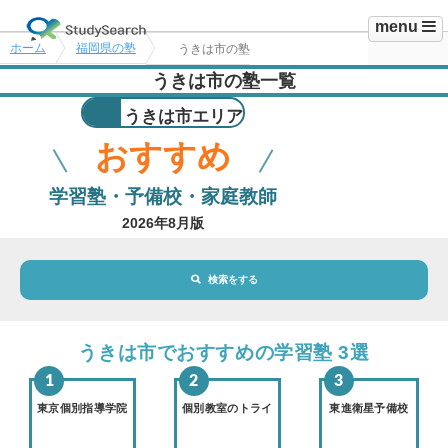
menu
ホーム
福岡県の塾
うきは市の塾
うきは市の塾一覧
うきは市エリア
おすすめ
学習塾・予備校・家庭教師
2026年8月版
検索をする
地域・駅
うきは市エリア
うきは市でおすすめの学習塾 3選
路線・駅
選択されていません
変更
東京個別指導学院
個別教室のトライ
東進衛星予備校
市区町村
選択されていません
変更