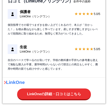
口コミ（LinkOne／リンクワン）
全件中の抜粋
保護者
★★★★★
5.0/5
LinkOne（リンクワン）
個別指導でその場でつまずきを拾い上げてくれるので、本人が「分かっ
た！」を積み重ねながら楽しく学べています。易しすぎず難しすぎないレベ
ルで段階的に取り組めるため、無理なく実力がついてきました。
生徒
★★★★★
5.0/5
LinkOne（リンクワン）
自分のペースで学べるのが良いです。学校の教科書や手持ちの参考書も使え
て無駄な購入が不要。通学時間がいらないので部活との両立もしやすく、費
用や時間の面でも続けやすいと感じています。
LinkOne
LinkOneの詳細・口コミはこちら