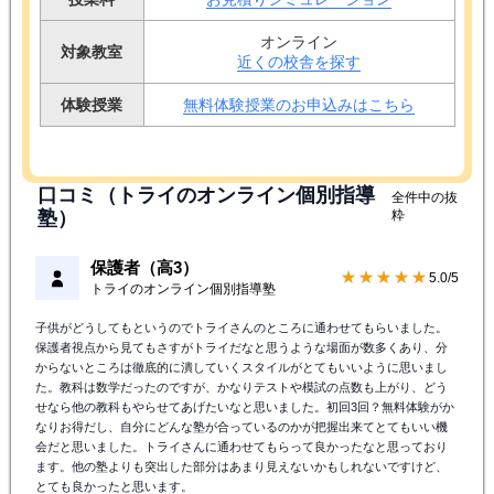
オンライン
対象教室
近くの校舎を探す
体験授業
無料体験授業のお申込みはこちら
口コミ（トライのオンライン個別指導
全件中の抜
塾）
粋
保護者（高3）
★★★★★
5.0/5
トライのオンライン個別指導塾
子供がどうしてもというのでトライさんのところに通わせてもらいました。
保護者視点から見てもさすがトライだなと思うような場面が数多くあり、分
からないところは徹底的に潰していくスタイルがとてもいいように思いまし
た。教科は数学だったのですが、かなりテストや模試の点数も上がり、どう
せなら他の教科もやらせてあげたいなと思いました。初回3回？無料体験がか
なりお得だし、自分にどんな塾が合っているのかが把握出来てとてもいい機
会だと思いました。トライさんに通わせてもらって良かったなと思っており
ます。他の塾よりも突出した部分はあまり見えないかもしれないですけど、
とても良かったと思います。