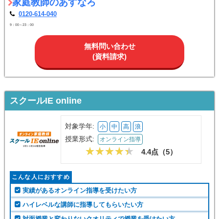
不登校・発達障害のお子様におすすめ
家庭教師のあすなろ
0120-614-040
9：00～23：00
無料問い合わせ
(資料請求)
スクールIE online
対象学年:
小
中
高
浪
授業形式:
オンライン指導
4.4点（
5
）
こんな人におすすめ