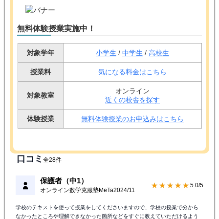
4.3点（
43
）
キャンペーン情報
無料体験授業実施中！
対象学年
小学生
/
中学生
/
高校生
授業料
気になる料金はこちら
オンライン
対象教室
近くの校舎を探す
体験授業
無料体験授業のお申込みはこちら
口コミ
全28件