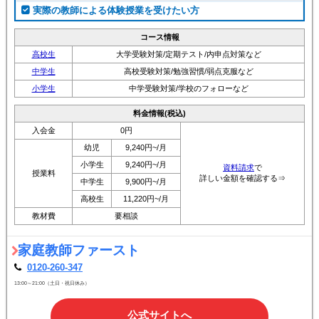
コース情報
高校生
大学受験対策/定期テスト/内申点対策など
中学生
高校受験対策/勉強習慣/弱点克服など
小学生
中学受験対策/学校のフォローなど
料金情報(税込)
入会金
0円
幼児
9,240円~/月
小学生
9,240円~/月
資料請求
で
授業料
詳しい金額を確認する⇒
中学生
9,900円~/月
高校生
11,220円~/月
教材費
要相談
家庭教師ファースト
0120-260-347
13:00～21:00（土日・祝日休み）
公式サイトへ