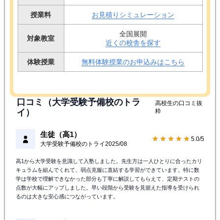
授業料
お見積りシミュレーション
全国展開
対象教室
近くの校舎を探す
体験授業
無料体験授業のお申込みはこちら
口コミ（大学受験予備校のトラ
高校生の口コミ抜
イ）
粋
生徒（高1）
★★★★★
5.0/5
大学受験予備校のトライ
2025/08
高1から大学受験を意識して入塾しました。先生方は一人ひとりに合ったカリ
キュラムを組んでくれて、弱点克服に直結する学習ができています。特に数
学は学校で理解できなかった部分も丁寧に解説してもらえて、定期テストの
点数が大幅にアップしました。早い段階から受験を見据えた指導を受けられ
るのは大きな安心感につながっています。