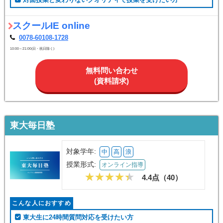
実績があるオンライン指導を受けたい方
ハイレベルな講師に指導してもらいたい方
対面授業と変わりないクオリティで授業を受けたい方
スクールIE online
0078-60108-1728
10:00～21:00(日・祝日除く)
無料問い合わせ
(資料請求)
東大毎日塾
対象学年:
中
高
浪
授業形式:
オンライン指導
4.4点（
40
）