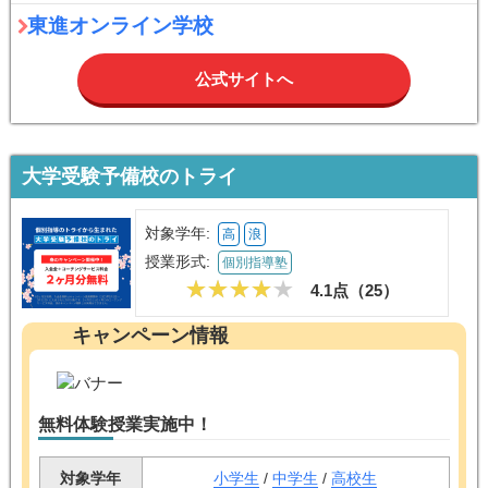
東進オンライン学校
公式サイトへ
大学受験予備校のトライ
対象学年:
高
浪
授業形式:
個別指導塾
4.1点（
25
）
キャンペーン情報
無料体験授業実施中！
対象学年
小学生
/
中学生
/
高校生