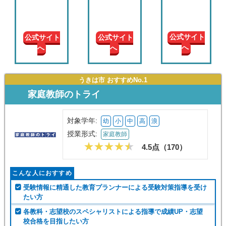
現在の
学年
公式サイトへ
公式サイトへ
公式サイトへ
授業形
式
うきは市 おすすめNo.1
家庭教師のトライ
この条件で絞り込む
対象学年:
幼
小
中
高
浪
授業形式:
家庭教師
4.5点（
170
）
こんな人におすすめ
受験情報に精通した教育プランナーによる受験対策指導を受け
たい方
各教科・志望校のスペシャリストによる指導で成績UP・志望
校合格を目指したい方
トライ独自の目的別の学習効率を高める多彩なサービスを利用