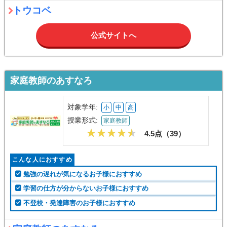
容で継続しやすく、約2年の通塾で学校の成績が上がり、希望する大学の学部
に合格できました。
トウコベ
公式サイトへ
家庭教師のあすなろ
対象学年:
小
中
高
授業形式:
家庭教師
4.5点（
39
）
こんな人におすすめ
勉強の遅れが気になるお子様におすすめ
学習の仕方が分からないお子様におすすめ