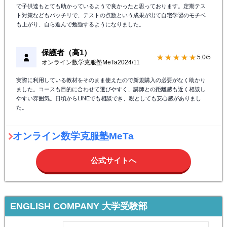
保護者（中1）
★★★★★
5.0/5
オンライン数学克服塾MeTa
2024/11
学校のテキストを使って授業をしてくださいますので、学校の授業で分から
なかったところや理解できなかった箇所などをすぐに教えていただけるよう
で子供達もとても助かっているようで良かったと思っております。定期テス
ト対策などもバッチリで、テストの点数という成果が出て自宅学習のモチベ
も上がり、自ら進んで勉強するようになりました。
保護者（高1）
★★★★★
5.0/5
オンライン数学克服塾MeTa
2024/11
実際に利用している教材をそのまま使えたので新規購入の必要がなく助かり
ました。コースも目的に合わせて選びやすく、講師との距離感も近く相談し
やすい雰囲気。日頃からLINEでも相談でき、親としても安心感がありまし
た。
オンライン数学克服塾MeTa
公式サイトへ