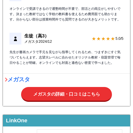
生徒（高1）
★★★★★
5.0/5
メガスタ
2024/12
オンラインで受講できるので通塾時間が不要で、部活との両立がしやすいで
す。決まった教材ではなく学校の教科書を使えるため費用面でも助かりま
す。分からない部分は授業時間外でも質問できるのが大きなメリットです。
生徒（高3）
★★★★★
5.0/5
メガスタ
2024/12
先生が書画カメラで手元を見ながら指導してくれるため、つまずきにすぐ気
づいてもらえます。志望大レベルに合わせたオリジナル教材・宿題管理で毎
日やることが明確。オンラインでも対面と遜色ない密度で学べました。
メガスタ
メガスタの詳細・口コミはこちら
LinkOne