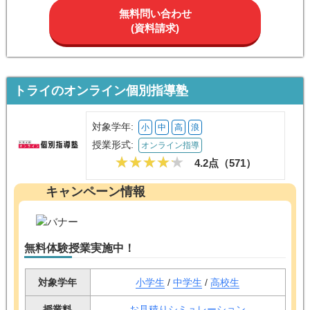
(資料請求)
トライのオンライン個別指導塾
対象学年:
小
中
高
浪
授業形式:
オンライン指導
4.2点（
571
）
キャンペーン情報
無料体験授業実施中！
対象学年
小学生
/
中学生
/
高校生
授業料
お見積りシミュレーション