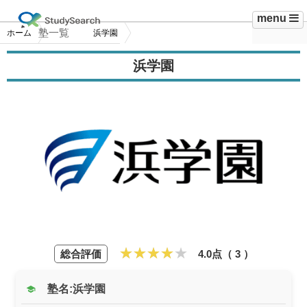
menu
塾一覧
ホーム
浜学園
浜学園
総合評価
4.0点（
3
）
塾名:浜学園
school