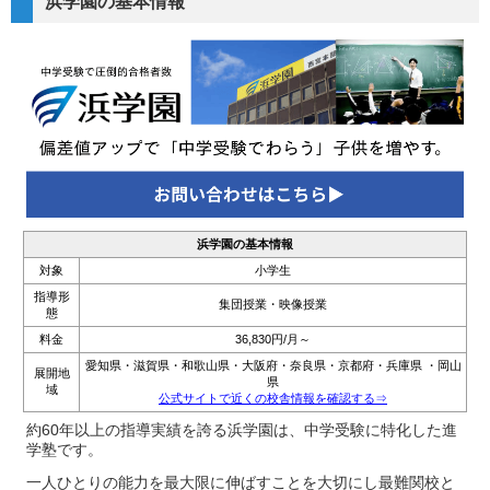
浜学園の基本情報
浜学園の基本情報
対象
小学生
指導形
集団授業・映像授業
態
料金
36,830円/月～
愛知県・滋賀県・和歌山県・大阪府・奈良県・京都府・兵庫県 ・岡山
展開地
県
域
公式サイトで近くの校舎情報を確認する⇒
約60年以上の指導実績を誇る浜学園は、中学受験に特化した進
学塾です。
一人ひとりの能力を最大限に伸ばすことを大切にし最難関校と