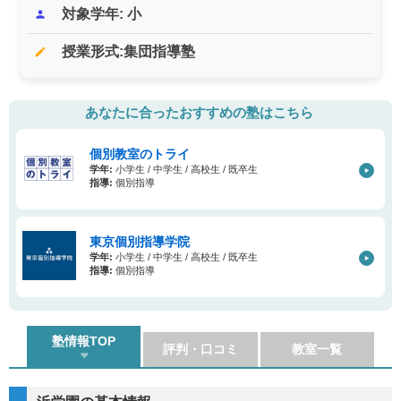
対象学年: 小
person
授業形式:集団指導塾
edit
あなたに合ったおすすめの塾はこちら
個別教室のトライ
学年:
小学生 / 中学生 / 高校生 / 既卒生
指導:
個別指導
東京個別指導学院
学年:
小学生 / 中学生 / 高校生 / 既卒生
指導:
個別指導
塾情報TOP
評判・口コミ
教室一覧