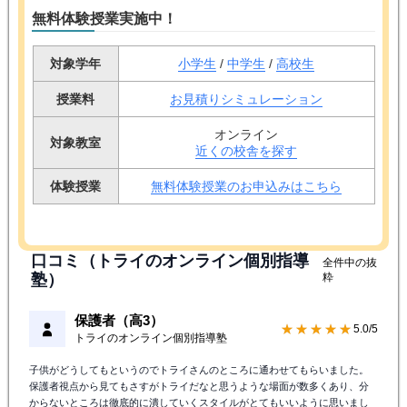
無料体験授業実施中！
対象学年
小学生
/
中学生
/
高校生
授業料
お見積りシミュレーション
オンライン
対象教室
近くの校舎を探す
体験授業
無料体験授業のお申込みはこちら
口コミ（トライのオンライン個別指導
全件中の抜
塾）
粋
保護者（高3）
★★★★★
5.0/5
トライのオンライン個別指導塾
子供がどうしてもというのでトライさんのところに通わせてもらいました。
保護者視点から見てもさすがトライだなと思うような場面が数多くあり、分
からないところは徹底的に潰していくスタイルがとてもいいように思いまし