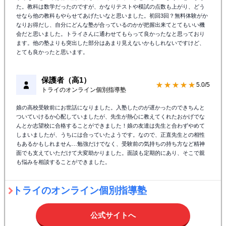
た。教科は数学だったのですが、かなりテストや模試の点数も上がり、どう
せなら他の教科もやらせてあげたいなと思いました。初回3回？無料体験がか
なりお得だし、自分にどんな塾が合っているのかが把握出来てとてもいい機
会だと思いました。トライさんに通わせてもらって良かったなと思っており
ます。他の塾よりも突出した部分はあまり見えないかもしれないですけど、
とても良かったと思います。
保護者（高1）
★★★★★
5.0/5
トライのオンライン個別指導塾
娘の高校受験前にお世話になりました。入塾したのが遅かったのできちんと
ついていけるか心配していましたが、先生が熱心に教えてくれたおかげでな
んとか志望校に合格することができました！娘の友達は先生と合わずやめて
しまいましたが、うちには合っていたようです。なので、正直先生との相性
もあるかもしれません…勉強だけでなく、受験前の気持ちの持ち方など精神
面でも支えていただけて大変助かりました。面談も定期的にあり、そこで親
も悩みを相談することができました。
トライのオンライン個別指導塾
公式サイトへ