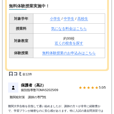
無料体験授業実施中！
対象学年
小学生
/
中学生
/
高校生
授業料
気になる料金はこちら
約99校
対象教室
近くの校舎を探す
体験授業
無料体験授業のお申込みはこちら
口コミ
全12件
保護者（高2）
★★★★★
5.0/5
個別指導塾TOMAS
2025/09
難関校対策
講師の専門性
難関大学合格を目指して通い始めましたが、講師の方々が非常に経験豊か
で、学習プランが緻密なのに安心感があります。特に入試の過去問演習では