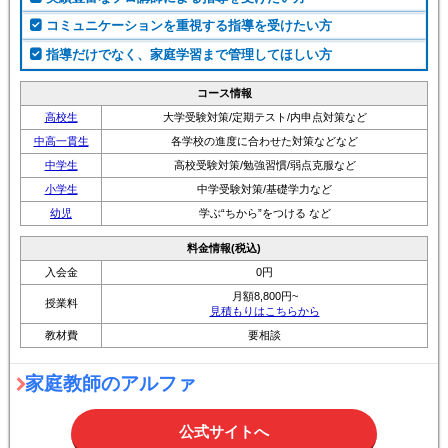
コミュニケーションを重視する指導を受けたい方
指導だけでなく、家庭学習まで管理してほしい方
コース情報
高校生
大学受験対策/定期テスト/内申点対策など
中高一貫生
各学校の進度に合わせた対策などなど
中学生
高校受験対策/勉強習慣/弱点克服など
小学生
中学受験対策/基礎学力など
幼児
学ぶ“ちから”をつける など
料金情報(税込)
入会金
0円
月額8,800円~
授業料
見積もりはこちらから
教材費
要相談
家庭教師のアルファ
公式サイトへ