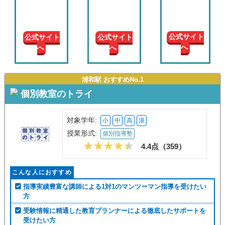
現在の
学年
公式サイト
公式サイト
公式サイト
へ
へ
へ
授業形
式
浦和駅 おすすめNo.1
この条件で絞り込む
個別教室のトライ
対象学年:
小
中
高
浪
授業形式:
個別指導塾
4.4点（
359
）
こんな人におすすめ
指導実績豊富な講師による1対1のマンツーマン指導を受けたい
方
受験情報に精通した教育プランナーによる徹底したサポートを
受けたい方