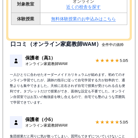
オンライン
対象教室
近くの校舎を探す
体験授業
無料体験授業のお申込みはこちら
口コミ（オンライン家庭教師WAM）
全件中の抜粋
保護者（高1）
★★★★★
5.0/5
オンライン家庭教師WAM
一人ひとりに合わせたオーダーメイドカリキュラムが組めます。初めてのオ
ンライン学習でしたが、講師の指示に従って自宅学習する方が効率的で、通
塾よりも集中できました。天候に左右されず自宅で授業が受けられる点も便
利です。タブレットだけで授業ができ、面倒な設定も不要でした。オンライ
ン自習室ではお互いの勉強姿を映し合えるので、自宅でも塾のような雰囲気
で学習できています。
保護者（小5）
★★★★★
5.0/5
オンライン家庭教師WAM
集団授業だと周りに気が散ってしまい、質問もできずについていけないこと