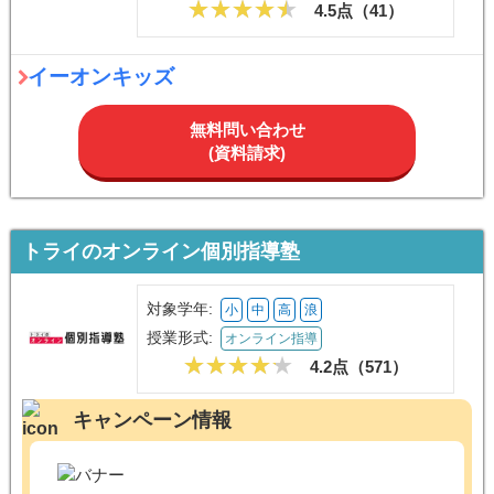
4.5点（
41
）
イーオンキッズ
無料問い合わせ
(資料請求)
トライのオンライン個別指導塾
対象学年:
小
中
高
浪
授業形式:
オンライン指導
4.2点（
571
）
キャンペーン情報