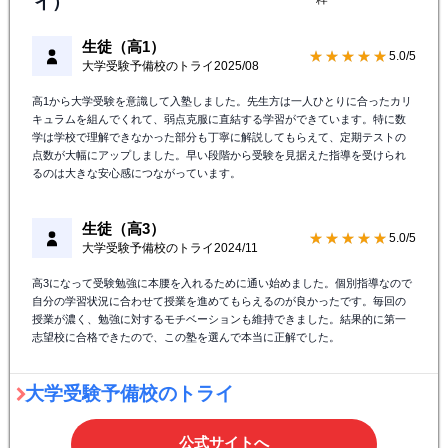
イ）
生徒（高1）
★★★★★
5.0/5
大学受験予備校のトライ
2025/08
高1から大学受験を意識して入塾しました。先生方は一人ひとりに合ったカリ
キュラムを組んでくれて、弱点克服に直結する学習ができています。特に数
学は学校で理解できなかった部分も丁寧に解説してもらえて、定期テストの
点数が大幅にアップしました。早い段階から受験を見据えた指導を受けられ
るのは大きな安心感につながっています。
生徒（高3）
★★★★★
5.0/5
大学受験予備校のトライ
2024/11
高3になって受験勉強に本腰を入れるために通い始めました。個別指導なので
自分の学習状況に合わせて授業を進めてもらえるのが良かったです。毎回の
授業が濃く、勉強に対するモチベーションも維持できました。結果的に第一
志望校に合格できたので、この塾を選んで本当に正解でした。
大学受験予備校のトライ
公式サイトへ