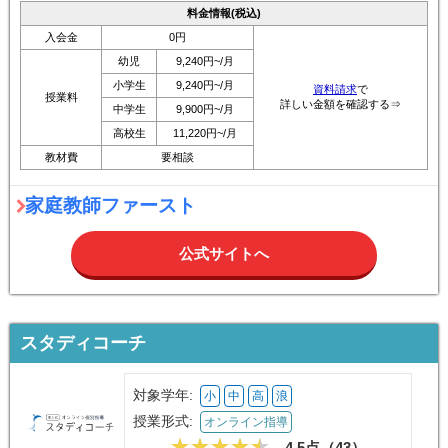
料金情報(税込)
入会金
0円
幼児
9,240円~/月
小学生
9,240円~/月
資料請求
で
授業料
詳しい金額を確認する⇒
中学生
9,900円~/月
高校生
11,220円~/月
教材費
要相談
家庭教師ファースト
公式サイトへ
スタディコーチ
対象学年:
小
中
高
浪
授業形式:
オンライン指導
4.5点（
43
）