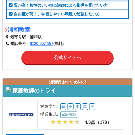
質が高く相性のいい担当講師による指導を受けたい方
自由度が高く、学習しやすい環境で勉強したい方
浦和教室
最寄り駅：浦和駅
電話番号：
0120-357-167
(無料)
公式サイトへ
浦和駅 おすすめNo.3
家庭教師のトライ
対象学年:
幼
小
中
高
浪
授業形式:
家庭教師
4.5点（
170
）