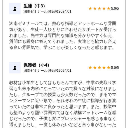
生徒（中3）
★★★★★
5.0/5
湘南ゼミナール 桂台校
2024/01
湘南ゼミナールでは、熱心な指導とアットホームな雰囲
気があり、生徒一人ひとりに合わせたサポートが受けら
れました。先生方は専門的な知識を分かりやすく伝え、
質問にも親身に答えてくれました。友達とも協力し合え
る良い雰囲気で、学ぶことが楽しくなったと感じます。
保護者（小4）
★★★★★
5.0/5
湘南ゼミナール 桂台校
2024/01
教材は小学生としてはもちろんですが、中学の先取り学
習も出来る内容になっていたので様々な対策になりまし
たし、グループでの授業も少人数だったので、まるでマ
ンツーマンに近い形で、それぞれの生徒に指導が行き渡
っていたのは非常に良かったと思います。また、授業中
も塾のような堅い雰囲気ではなく結構アットホームな感
じだったので、子供も変にプレッシャーを感じる事なく
通えましたし、一度も休みたいなどと言う事がなかった