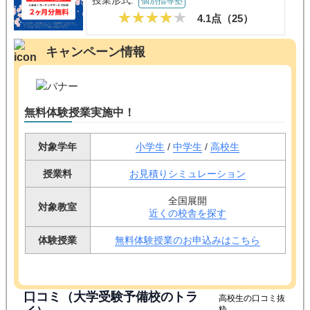
授業形式:
個別指導塾
4.1点（
25
）
キャンペーン情報
無料体験授業実施中！
対象学年
小学生
/
中学生
/
高校生
授業料
お見積りシミュレーション
全国展開
対象教室
近くの校舎を探す
体験授業
無料体験授業のお申込みはこちら
口コミ（大学受験予備校のトラ
高校生の口コミ抜
粋