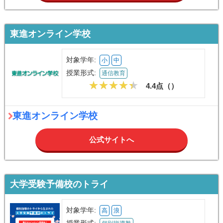
東進オンライン学校
対象学年:
小
中
授業形式:
通信教育
4.4点（
）
東進オンライン学校
公式サイトへ
大学受験予備校のトライ
対象学年:
高
浪