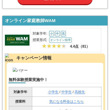
オンライン家庭教師WAM
対象学年:
小
中
高
授業形式:
オンライン指導
4.4点（
81
）
キャンペーン情報
無料体験授業実施中！
対象学年
小学生
/
中学生
/
高校生
授業料
気になる料金はこちら