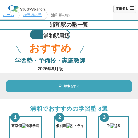
menu
ホーム
埼玉県の塾
浦和駅の塾
浦和駅の塾一覧
浦和駅周辺
おすすめ
学習塾・予備校・家庭教師
2026年8月版
検索をする
地域・駅
浦和駅
浦和でおすすめの学習塾 3選
路線・駅
選択されていません
変更
東京個別指導学院
個別教室のトライ
TOMAS
市区町村
選択されていません
変更