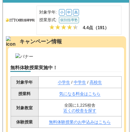
対象学年:
小
中
高
授業形式:
個別指導塾
4.4点（
191
）
キャンペーン情報
無料体験授業実施中！
対象学年
小学生
/
中学生
/
高校生
授業料
気になる料金はこちら
全国に1,225校舎
対象教室
近くの校舎を探す
体験授業
無料体験授業のお申込みはこちら