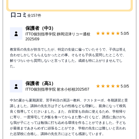
口コミ
全157件
保護者（中3）
★★★★★
5.0/5
ITTO個別指導学院 静岡沼津リコー通校
2025/09
教室長の先生が担当でしたが、特定の生徒に偏っていたそうで、子供は答え
合わせしかしてもらえなかったとの事。そもそも子供も質問したところで、
解りづらいから質問しないと言ってました。成績も特に上がりませんでし
た。
保護者（高1）
★★★★★
5.0/5
ITTO個別指導学院 射水小杉校
2025/07
中3の夏から夏期講習、苦手科目の英語一教科、テストターボ、冬期講習と受
講しました。講師の先生方は子どもの性格なども理解し、親身になって根気
良く指導してくださいました。また、自習室も自由に使えるため、学校帰り
に寄り、一度帰宅して夕飯を食べてからまた塾へ行くなど、誘惑に負けがち
な我が子にとっては勉強に打ち込める環境を作ることができました。子ども
が最後まであきらめずに頑張ることができ、学校の先生には難しいと言われ
た志望校に合格し、講師の先生方にはとても感謝しています。