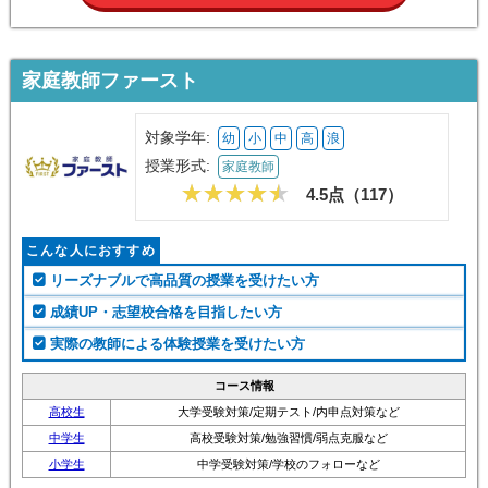
家庭教師ファースト
対象学年:
幼
小
中
高
浪
授業形式:
家庭教師
4.5点（
117
）
こんな人におすすめ
リーズナブルで高品質の授業を受けたい方
成績UP・志望校合格を目指したい方
実際の教師による体験授業を受けたい方
コース情報
高校生
大学受験対策/定期テスト/内申点対策など
中学生
高校受験対策/勉強習慣/弱点克服など
小学生
中学受験対策/学校のフォローなど