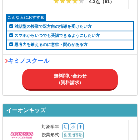
4.3点（
61
）
こんな人におすすめ
対話型の授業で双方向の指導を受けたい方
スマホからいつでも受講できるようにしたい方
思考力を鍛えるのに意欲・関心がある方
キミノスクール
無料問い合わせ
(資料請求)
イーオンキッズ
対象学年:
幼
小
中
授業形式:
集団指導塾