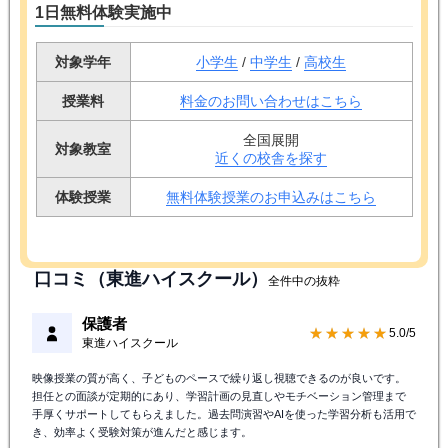
1日無料体験実施中
対象学年
小学生
/
中学生
/
高校生
授業料
料金のお問い合わせはこちら
全国展開
対象教室
近くの校舎を探す
体験授業
無料体験授業のお申込みはこちら
口コミ（東進ハイスクール）
全件中の抜粋
保護者
★★★★★
5.0/5
東進ハイスクール
映像授業の質が高く、子どものペースで繰り返し視聴できるのが良いです。
担任との面談が定期的にあり、学習計画の見直しやモチベーション管理まで
手厚くサポートしてもらえました。過去問演習やAIを使った学習分析も活用で
き、効率よく受験対策が進んだと感じます。