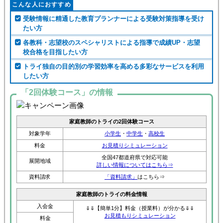
こんな人におすすめ
受験情報に精通した教育プランナーによる受験対策指導を受け
たい方
各教科・志望校のスペシャリストによる指導で成績UP・志望
校合格を目指したい方
トライ独自の目的別の学習効率を高める多彩なサービスを利用
したい方
「2回体験コース」の情報
家庭教師のトライの2回体験コース
対象学年
小学生
・
中学生
・
高校生
料金
お見積りシミュレーション
全国47都道府県で対応可能
展開地域
詳しい情報についてはこちら⇒
資料請求
「資料請求」
はこちら⇒
家庭教師のトライの料金情報
入会金
⇓⇓【簡単1分】料金（授業料）が分かる⇓⇓
お見積もりシミュレーション
料金