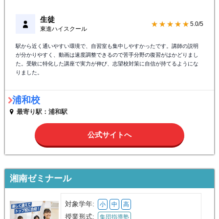
生徒
★★★★★
5.0/5
東進ハイスクール
駅から近く通いやすい環境で、自習室も集中しやすかったです。講師の説明
が分かりやすく、動画は速度調整できるので苦手分野の復習がはかどりまし
た。受験に特化した講座で実力が伸び、志望校対策に自信が持てるようにな
りました。
浦和校
最寄り駅：浦和駅
公式サイトへ
湘南ゼミナール
対象学年:
小
中
高
授業形式:
集団指導塾