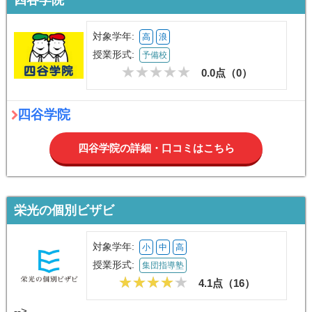
対象学年:
高
浪
授業形式:
予備校
0.0点（
0
）
四谷学院
四谷学院の詳細・口コミはこちら
栄光の個別ビザビ
対象学年:
小
中
高
授業形式:
集団指導塾
4.1点（
16
）
-->