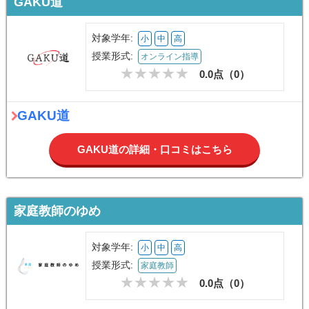
GAKU道
対象学年:
小
中
高
授業形式:
オンライン指導
0.0点（
0
）
GAKU道
GAKU道の詳細・口コミはこちら
家庭教師のゆめ
対象学年:
小
中
高
授業形式:
家庭教師
0.0点（
0
）