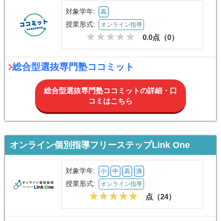
対象学年:
高
授業形式:
オンライン指導
0.0点（
0
）
総合型選抜専門塾ココミット
総合型選抜専門塾ココミットの詳細・口
コミはこちら
オンライン個別指導フリーステップLink One
対象学年:
小
中
高
浪
授業形式:
オンライン指導
点（
24
）