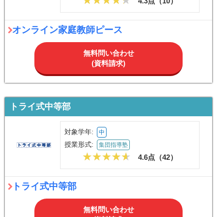
4.3点（
10
）
オンライン家庭教師ピース
無料問い合わせ
(資料請求)
トライ式中等部
対象学年:
中
授業形式:
集団指導塾
4.6点（
42
）
トライ式中等部
無料問い合わせ