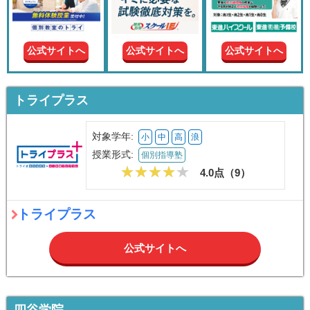
現在の
学年
公式サイトへ
公式サイトへ
公式サイトへ
授業形
式
トライプラス
この条件で絞り込む
対象学年:
小
中
高
浪
授業形式:
個別指導塾
4.0点（
9
）
トライプラス
公式サイトへ
四谷学院