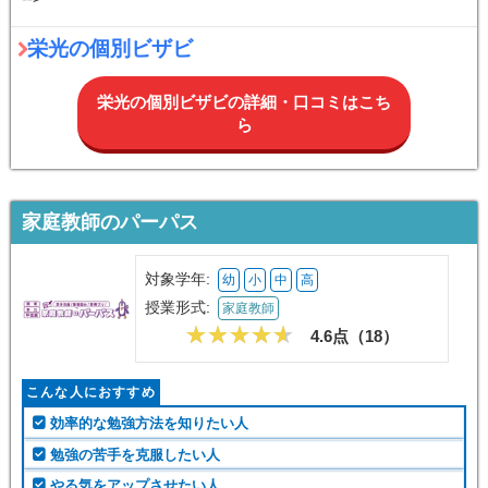
栄光の個別ビザビ
栄光の個別ビザビの詳細・口コミはこち
ら
家庭教師のパーパス
対象学年:
幼
小
中
高
授業形式:
家庭教師
4.6点（
18
）
こんな人におすすめ
効率的な勉強方法を知りたい人
勉強の苦手を克服したい人
やる気をアップさせたい人