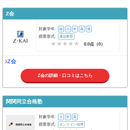
Z会
対象学年:
幼
小
中
高
浪
授業形式:
通信教育
0.0点（
0
）
Z会
Z会の詳細・口コミはこちら
関関同立合格塾
対象学年:
小
中
高
授業形式:
オンライン指導