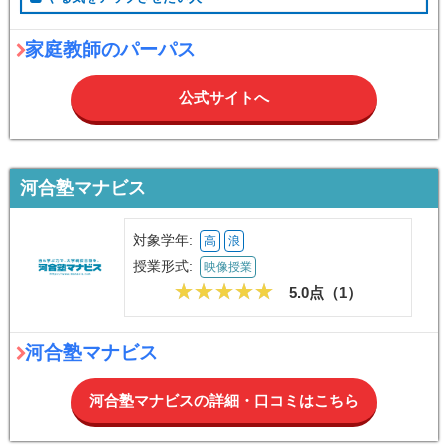
家庭教師のパーパス
公式サイトへ
河合塾マナビス
対象学年:
高
浪
授業形式:
映像授業
5.0点（
1
）
河合塾マナビス
河合塾マナビスの詳細・口コミはこちら