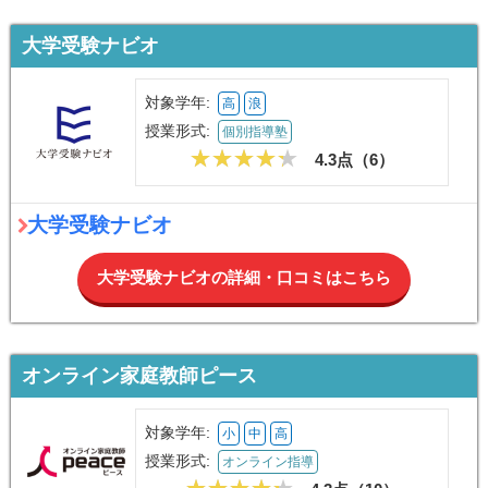
大学受験ナビオ
対象学年:
高
浪
授業形式:
個別指導塾
4.3点（
6
）
大学受験ナビオ
大学受験ナビオの詳細・口コミはこちら
オンライン家庭教師ピース
対象学年:
小
中
高
授業形式:
オンライン指導