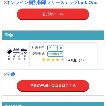
オンライン個別指導フリーステップLink One
公式サイトへ
学参
対象学年:
小
中
高
授業形式:
個別指導塾
4.0点（
2
）
学参
学参の詳細・口コミはこちら