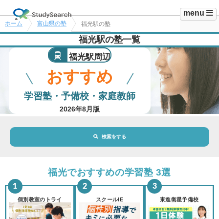
menu
ホーム
富山県の塾
福光駅の塾
福光駅の塾一覧
福光駅周辺
おすすめ
学習塾・予備校・家庭教師
2026年8月版
検索をする
地域・駅
福光駅
福光でおすすめの学習塾 3選
路線・駅
選択されていません
変更
個別教室のトライ
スクールIE
東進衛星予備校
市区町村
選択されていません
変更