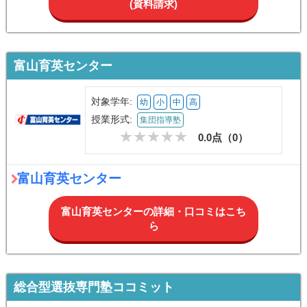
(資料請求)
富山育英センター
対象学年:
幼
小
中
高
授業形式:
集団指導塾
0.0点（
0
）
富山育英センター
富山育英センターの詳細・口コミはこち
ら
総合型選抜専門塾ココミット