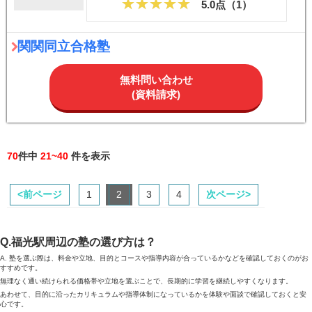
5.0点（
1
）
関関同立合格塾
無料問い合わせ
(資料請求)
70
件中
21~40
件を表示
<前ページ
1
2
3
4
次ページ>
Q.福光駅周辺の塾の選び方は？
A. 塾を選ぶ際は、料金や立地、目的とコースや指導内容が合っているかなどを確認しておくのがお
すすめです。
無理なく通い続けられる価格帯や立地を選ぶことで、長期的に学習を継続しやすくなります。
あわせて、目的に沿ったカリキュラムや指導体制になっているかを体験や面談で確認しておくと安
心です。