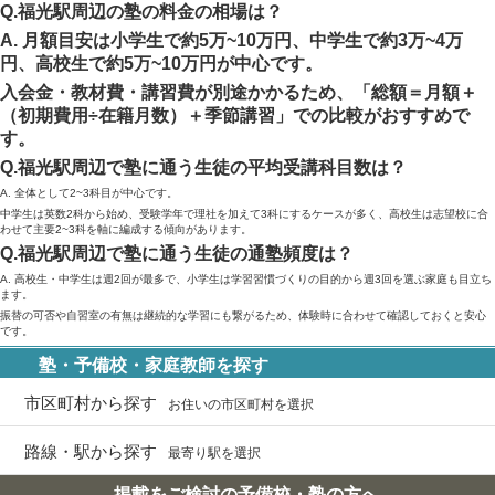
Q.福光駅周辺の塾の料金の相場は？
A. 月額目安は小学生で約5万~10万円、中学生で約3万~4万
円、高校生で約5万~10万円が中心です。
入会金・教材費・講習費が別途かかるため、「総額＝月額＋
（初期費用÷在籍月数）＋季節講習」での比較がおすすめで
す。
Q.福光駅周辺で塾に通う生徒の平均受講科目数は？
A. 全体として2~3科目が中心です。
中学生は英数2科から始め、受験学年で理社を加えて3科にするケースが多く、高校生は志望校に合
わせて主要2~3科を軸に編成する傾向があります。
Q.福光駅周辺で塾に通う生徒の通塾頻度は？
A. 高校生・中学生は週2回が最多で、小学生は学習習慣づくりの目的から週3回を選ぶ家庭も目立ち
ます。
振替の可否や自習室の有無は継続的な学習にも繋がるため、体験時に合わせて確認しておくと安心
です。
塾・予備校・家庭教師を探す
市区町村から探す
お住いの市区町村を選択
路線・駅から探す
最寄り駅を選択
掲載をご検討の予備校・塾の方へ