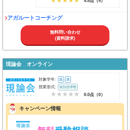
4.8点（
4
）
アガルートコーチング
無料問い合わせ
(資料請求)
現論会 オンライン
対象学年:
高
浪
授業形式:
個別指導塾
0.0点（
0
）
キャンペーン情報