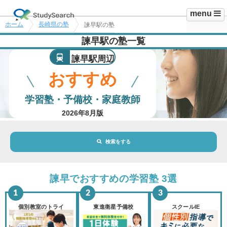
menu
ホーム
長崎県の塾
諫早駅の塾
諫早駅の塾一覧
諫早駅周辺
おすすめ
学習塾・予備校・家庭教師
2026年8月版
検索をする
地域・駅
諫早駅
諫早でおすすめの学習塾 3選
路線・駅
選択されていません
変更
個別教室のトライ
東進衛星予備校
スクールIE
市区町村
選択されていません
変更