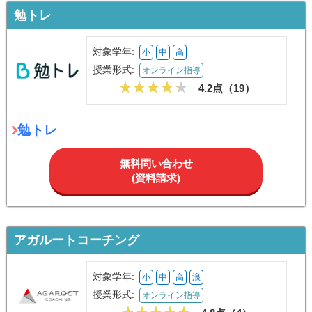
勉トレ
対象学年:
小
中
高
授業形式:
オンライン指導
4.2点（
19
）
勉トレ
無料問い合わせ
(資料請求)
アガルートコーチング
対象学年:
小
中
高
浪
授業形式:
オンライン指導