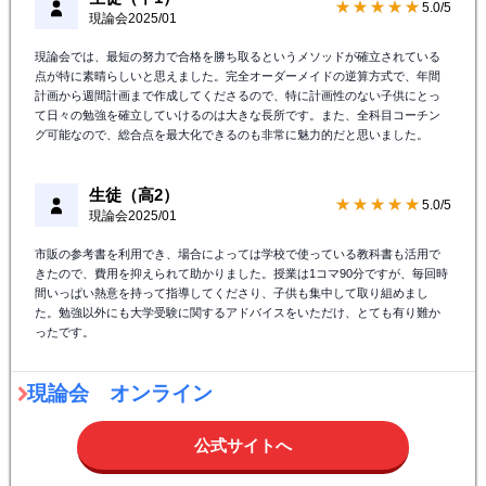
★★★★★
5.0/5
現論会
2025/01
現論会では、最短の努力で合格を勝ち取るというメソッドが確立されている
点が特に素晴らしいと思えました。完全オーダーメイドの逆算方式で、年間
計画から週間計画まで作成してくださるので、特に計画性のない子供にとっ
て日々の勉強を確立していけるのは大きな長所です。また、全科目コーチン
グ可能なので、総合点を最大化できるのも非常に魅力的だと思いました。
生徒（高2）
★★★★★
5.0/5
現論会
2025/01
市販の参考書を利用でき、場合によっては学校で使っている教科書も活用で
きたので、費用を抑えられて助かりました。授業は1コマ90分ですが、毎回時
間いっぱい熱意を持って指導してくださり、子供も集中して取り組めまし
た。勉強以外にも大学受験に関するアドバイスをいただけ、とても有り難か
ったです。
現論会 オンライン
公式サイトへ