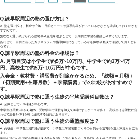
Q.諫早駅周辺の塾の選び方は？
A. 塾を選ぶ際は、料金や立地、目的とコースや指導内容が合っているかなどを確認しておくのがお
すすめです。
無理なく通い続けられる価格帯や立地を選ぶことで、長期的に学習を継続しやすくなります。
あわせて、目的に沿ったカリキュラムや指導体制になっているかを体験や面談で確認しておくと安
心です。
Q.諫早駅周辺の塾の料金の相場は？
A. 月額目安は小学生で約5万~10万円、中学生で約3万~4万
円、高校生で約5万~10万円が中心です。
入会金・教材費・講習費が別途かかるため、「総額＝月額＋
（初期費用÷在籍月数）＋季節講習」での比較がおすすめで
す。
Q.諫早駅周辺で塾に通う生徒の平均受講科目数は？
A. 全体として2~3科目が中心です。
中学生は英数2科から始め、受験学年で理社を加えて3科にするケースが多く、高校生は志望校に合
わせて主要2~3科を軸に編成する傾向があります。
Q.諫早駅周辺で塾に通う生徒の通塾頻度は？
A. 高校生・中学生は週2回が最多で、小学生は学習習慣づくりの目的から週3回を選ぶ家庭も目立ち
ます。
振替の可否や自習室の有無は継続的な学習にも繋がるため、体験時に合わせて確認しておくと安心