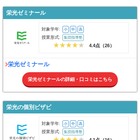
栄光ゼミナール
対象学年:
小
中
高
授業形式:
集団指導塾
4.4点（
26
）
栄光ゼミナール
栄光ゼミナールの詳細・口コミはこちら
栄光の個別ビザビ
対象学年:
小
中
高
授業形式:
集団指導塾
4.1点（
16
）