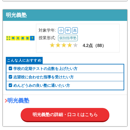
明光義塾
対象学年:
小
中
高
授業形式:
個別指導塾
4.2点（
88
）
こんな人におすすめ
学校の定期テストの点数を上げたい方
志望校に合わせた指導を受けたい方
めんどうみの良い塾に通いたい方
明光義塾
明光義塾の詳細・口コミはこちら