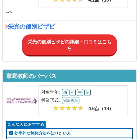
-->
栄光の個別ビザビ
栄光の個別ビザビの詳細・口コミはこち
ら
家庭教師のパーパス
対象学年:
幼
小
中
高
授業形式:
家庭教師
4.6点（
18
）
こんな人におすすめ
効率的な勉強方法を知りたい人