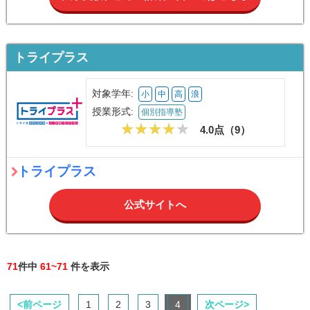
トライプラス
対象学年:
小
中
高
浪
授業形式:
個別指導塾
4.0点（
9
）
トライプラス
公式サイトへ
71
件中
61~71
件を表示
<前ページ
1
2
3
4
次ページ>