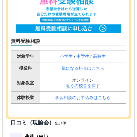
無料受験相談
対象学年
小学生
/
中学生
/
高校生
授業料
気になる料金はこちら
オンライン
対象教室
近くの校舎を探す
体験授業
学習相談のお申込みはこちら
口コミ（現論会）
全17件
生徒（中1）