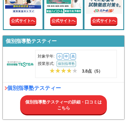
現在の
学年
公式サイトへ
公式サイトへ
公式サイトへ
授業形
式
個別指導塾テスティー
この条件で絞り込む
対象学年:
小
中
高
授業形式:
個別指導塾
3.8点（
5
）
個別指導塾テスティー
個別指導塾テスティーの詳細・口コミは
こちら