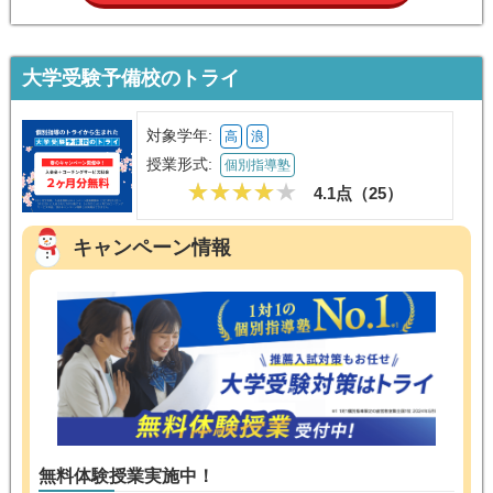
大学受験予備校のトライ
対象学年:
高
浪
授業形式:
個別指導塾
4.1点（
25
）
キャンペーン情報
無料体験授業実施中！