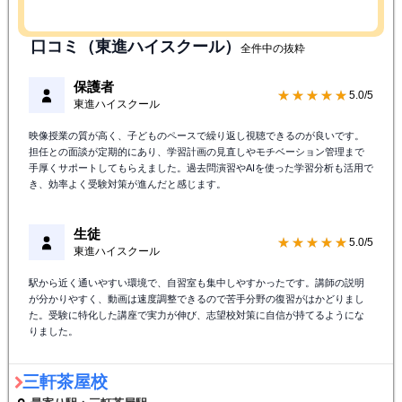
口コミ（東進ハイスクール）
全件中の抜粋
保護者
★★★★★
5.0/5
東進ハイスクール
映像授業の質が高く、子どものペースで繰り返し視聴できるのが良いです。
担任との面談が定期的にあり、学習計画の見直しやモチベーション管理まで
手厚くサポートしてもらえました。過去問演習やAIを使った学習分析も活用で
き、効率よく受験対策が進んだと感じます。
生徒
★★★★★
5.0/5
東進ハイスクール
駅から近く通いやすい環境で、自習室も集中しやすかったです。講師の説明
が分かりやすく、動画は速度調整できるので苦手分野の復習がはかどりまし
た。受験に特化した講座で実力が伸び、志望校対策に自信が持てるようにな
りました。
三軒茶屋校