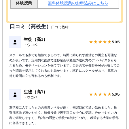
体験授業
無料体験授業のお申込みはこちら
口コミ（高校生）
口コミ抜粋
生徒（高1）
★★★★★
5.0/5
トウコベ
スクールでも家でも勉強できるので、時間に縛られず部活との両立も可能な
のが良いです。定期的な面談で進捗確認や勉強の進め方のアドバイスをもら
えるため、モチベーションを保てています。自分の苦手分野をAIが分析して合
った問題を提示してくれるのも助かります。駅近にスクールがあり、電車の
待ち時間に立ち寄れるのも便利です。
生徒（高1）
★★★★★
5.0/5
トウコベ
進学校に入学したものの授業レベルが高く、補習目的で通い始めました。最
寄り駅前で通いやすく、映像授業で苦手科目を中心に受講。分かりやすい内
容で継続しやすく、約2年の通塾で学校の成績が上がり、希望する大学の学部
に合格できました。