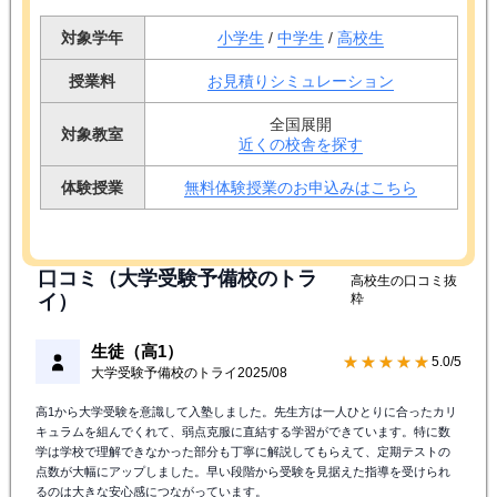
対象学年
小学生
/
中学生
/
高校生
授業料
お見積りシミュレーション
全国展開
対象教室
近くの校舎を探す
体験授業
無料体験授業のお申込みはこちら
口コミ（大学受験予備校のトラ
高校生の口コミ抜
イ）
粋
生徒（高1）
★★★★★
5.0/5
大学受験予備校のトライ
2025/08
高1から大学受験を意識して入塾しました。先生方は一人ひとりに合ったカリ
キュラムを組んでくれて、弱点克服に直結する学習ができています。特に数
学は学校で理解できなかった部分も丁寧に解説してもらえて、定期テストの
点数が大幅にアップしました。早い段階から受験を見据えた指導を受けられ
るのは大きな安心感につながっています。