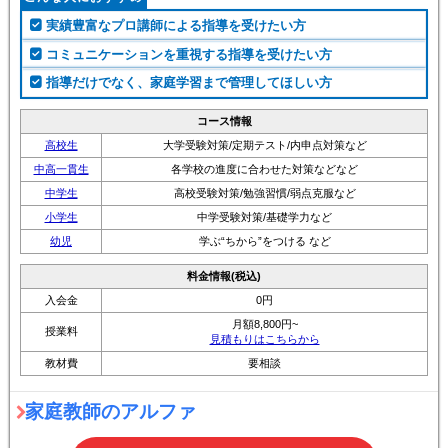
実績豊富なプロ講師による指導を受けたい方
コミュニケーションを重視する指導を受けたい方
指導だけでなく、家庭学習まで管理してほしい方
コース情報
高校生
大学受験対策/定期テスト/内申点対策など
中高一貫生
各学校の進度に合わせた対策などなど
中学生
高校受験対策/勉強習慣/弱点克服など
小学生
中学受験対策/基礎学力など
幼児
学ぶ“ちから”をつける など
料金情報(税込)
入会金
0円
月額8,800円~
授業料
見積もりはこちらから
教材費
要相談
家庭教師のアルファ