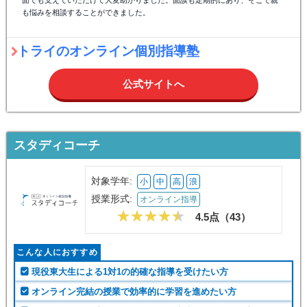
も悩みを相談することができました。
トライのオンライン個別指導塾
公式サイトへ
スタディコーチ
対象学年:
小
中
高
浪
授業形式:
オンライン指導
4.5点（
43
）
こんな人におすすめ
現役東大生による1対1の的確な指導を受けたい方
オンライン完結の授業で効率的に学習を進めたい方