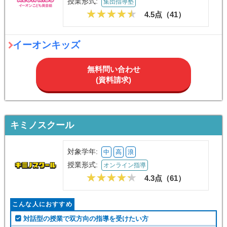
授業形式:
集団指導塾
4.5点（
41
）
イーオンキッズ
無料問い合わせ
(資料請求)
キミノスクール
対象学年:
中
高
浪
授業形式:
オンライン指導
4.3点（
61
）
こんな人におすすめ
対話型の授業で双方向の指導を受けたい方