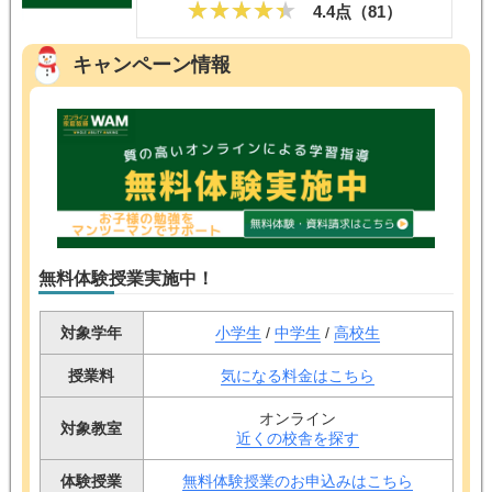
4.4点（
81
）
キャンペーン情報
無料体験授業実施中！
対象学年
小学生
/
中学生
/
高校生
授業料
気になる料金はこちら
オンライン
対象教室
近くの校舎を探す
体験授業
無料体験授業のお申込みはこちら