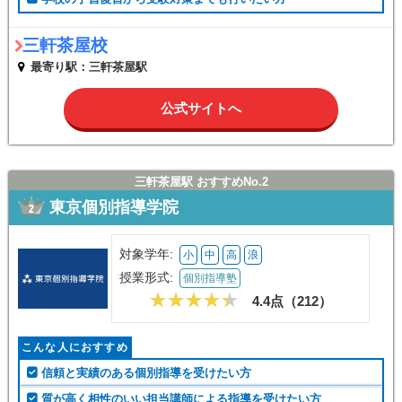
三軒茶屋校
最寄り駅：三軒茶屋駅
公式サイトへ
三軒茶屋駅 おすすめNo.2
東京個別指導学院
対象学年:
小
中
高
浪
授業形式:
個別指導塾
4.4点（
212
）
こんな人におすすめ
信頼と実績のある個別指導を受けたい方
質が高く相性のいい担当講師による指導を受けたい方