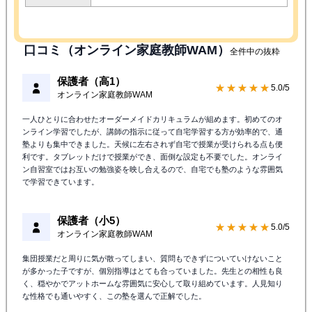
口コミ（オンライン家庭教師WAM）
全件中の抜粋
保護者（高1）
★★★★★
5.0/5
オンライン家庭教師WAM
一人ひとりに合わせたオーダーメイドカリキュラムが組めます。初めてのオ
ンライン学習でしたが、講師の指示に従って自宅学習する方が効率的で、通
塾よりも集中できました。天候に左右されず自宅で授業が受けられる点も便
利です。タブレットだけで授業ができ、面倒な設定も不要でした。オンライ
ン自習室ではお互いの勉強姿を映し合えるので、自宅でも塾のような雰囲気
で学習できています。
保護者（小5）
★★★★★
5.0/5
オンライン家庭教師WAM
集団授業だと周りに気が散ってしまい、質問もできずについていけないこと
が多かった子ですが、個別指導はとても合っていました。先生との相性も良
く、穏やかでアットホームな雰囲気に安心して取り組めています。人見知り
な性格でも通いやすく、この塾を選んで正解でした。