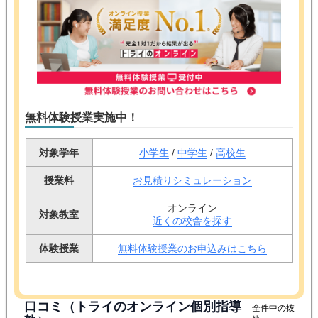
無料体験授業実施中！
対象学年
小学生
/
中学生
/
高校生
授業料
お見積りシミュレーション
オンライン
対象教室
近くの校舎を探す
体験授業
無料体験授業のお申込みはこちら
口コミ（トライのオンライン個別指導
全件中の抜