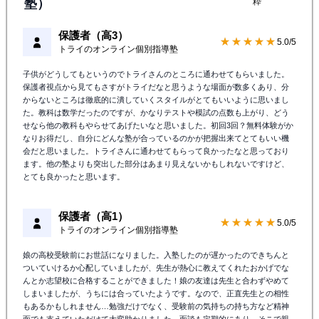
塾）
粋
保護者（高3）
★★★★★
5.0/5
トライのオンライン個別指導塾
子供がどうしてもというのでトライさんのところに通わせてもらいました。
保護者視点から見てもさすがトライだなと思うような場面が数多くあり、分
からないところは徹底的に潰していくスタイルがとてもいいように思いまし
た。教科は数学だったのですが、かなりテストや模試の点数も上がり、どう
せなら他の教科もやらせてあげたいなと思いました。初回3回？無料体験がか
なりお得だし、自分にどんな塾が合っているのかが把握出来てとてもいい機
会だと思いました。トライさんに通わせてもらって良かったなと思っており
ます。他の塾よりも突出した部分はあまり見えないかもしれないですけど、
とても良かったと思います。
保護者（高1）
★★★★★
5.0/5
トライのオンライン個別指導塾
娘の高校受験前にお世話になりました。入塾したのが遅かったのできちんと
ついていけるか心配していましたが、先生が熱心に教えてくれたおかげでな
んとか志望校に合格することができました！娘の友達は先生と合わずやめて
しまいましたが、うちには合っていたようです。なので、正直先生との相性
もあるかもしれません…勉強だけでなく、受験前の気持ちの持ち方など精神
面でも支えていただけて大変助かりました。面談も定期的にあり、そこで親