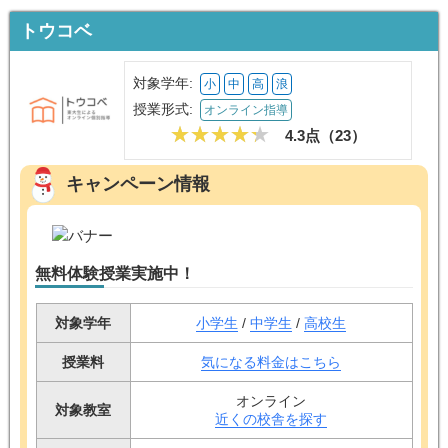
トウコベ
対象学年:
小
中
高
浪
授業形式:
オンライン指導
4.3点（
23
）
キャンペーン情報
無料体験授業実施中！
対象学年
小学生
/
中学生
/
高校生
授業料
気になる料金はこちら
オンライン
対象教室
近くの校舎を探す