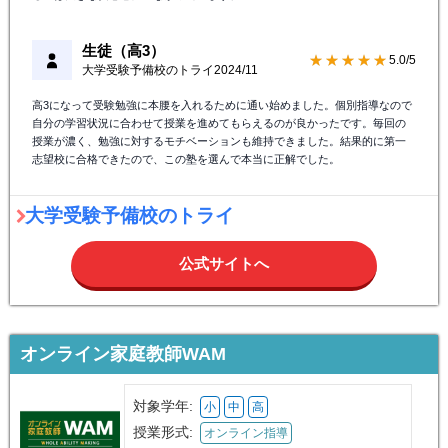
生徒（高3）
★★★★★
5.0/5
大学受験予備校のトライ
2024/11
高3になって受験勉強に本腰を入れるために通い始めました。個別指導なので
自分の学習状況に合わせて授業を進めてもらえるのが良かったです。毎回の
授業が濃く、勉強に対するモチベーションも維持できました。結果的に第一
志望校に合格できたので、この塾を選んで本当に正解でした。
大学受験予備校のトライ
公式サイトへ
オンライン家庭教師WAM
対象学年:
小
中
高
授業形式:
オンライン指導