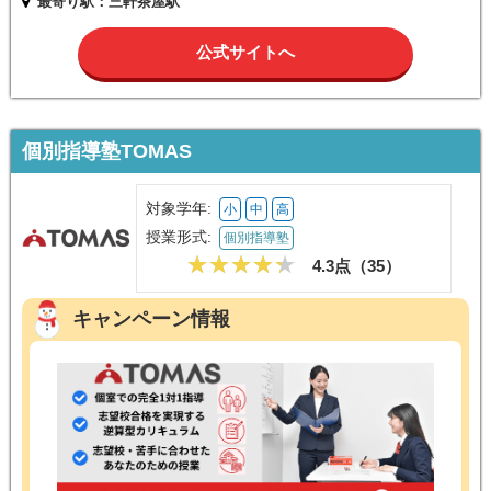
最寄り駅：三軒茶屋駅
公式サイトへ
個別指導塾TOMAS
対象学年:
小
中
高
授業形式:
個別指導塾
4.3点（
35
）
キャンペーン情報