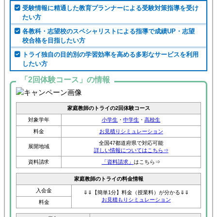
受験情報に精通した教育プランナーによる受験対策指導を受け
たい方
各教科・志望校のスペシャリストによる指導で成績UP・志望
校合格を目指したい方
トライ独自の目的別の学習効率を高める多彩なサービスを利用
したい方
「2回体験コース」の情報
家庭教師のトライの2回体験コース
対象学年
小学生
・
中学生
・
高校生
料金
お見積りシミュレーション
全国47都道府県で対応可能
展開地域
詳しい情報についてはこちら⇒
資料請求
「資料請求」
はこちら⇒
家庭教師のトライの料金情報
入会金
⇓⇓【簡単1分】料金（授業料）が分かる⇓⇓
お見積もりシミュレーション
料金