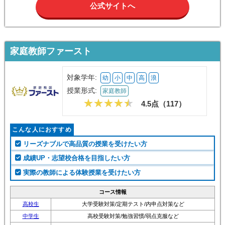
公式サイトへ
家庭教師ファースト
対象学年:
幼
小
中
高
浪
授業形式:
家庭教師
4.5点（
117
）
こんな人におすすめ
リーズナブルで高品質の授業を受けたい方
成績UP・志望校合格を目指したい方
実際の教師による体験授業を受けたい方
コース情報
高校生
大学受験対策/定期テスト/内申点対策など
中学生
高校受験対策/勉強習慣/弱点克服など