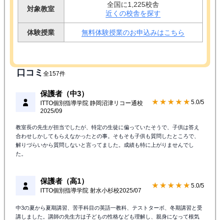
全国に1,225校舎
対象教室
近くの校舎を探す
体験授業
無料体験授業のお申込みはこちら
口コミ
全157件
保護者（中3）
★★★★★
5.0/5
ITTO個別指導学院 静岡沼津リコー通校
2025/09
教室長の先生が担当でしたが、特定の生徒に偏っていたそうで、子供は答え
合わせしかしてもらえなかったとの事。そもそも子供も質問したところで、
解りづらいから質問しないと言ってました。成績も特に上がりませんでし
た。
保護者（高1）
★★★★★
5.0/5
ITTO個別指導学院 射水小杉校
2025/07
中3の夏から夏期講習、苦手科目の英語一教科、テストターボ、冬期講習と受
講しました。講師の先生方は子どもの性格なども理解し、親身になって根気