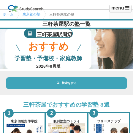
menu
ホーム
東京都の塾
三軒茶屋駅の塾
三軒茶屋駅の塾一覧
三軒茶屋駅周辺
おすすめ
学習塾・予備校・家庭教師
2026年8月版
検索をする
地域・駅
三軒茶屋駅
三軒茶屋でおすすめの学習塾 3選
路線・駅
選択されていません
変更
東京個別指導学院
個別教室のトライ
フリーステップ
市区町村
選択されていません
変更