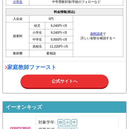
小学生
中学受験対策/学校のフォローなど
料金情報(税込)
入会金
0円
幼児
9,240円~/月
小学生
9,240円~/月
資料請求
で
授業料
詳しい金額を確認する⇒
中学生
9,900円~/月
高校生
11,220円~/月
教材費
要相談
家庭教師ファースト
公式サイトへ
イーオンキッズ
対象学年:
幼
小
中