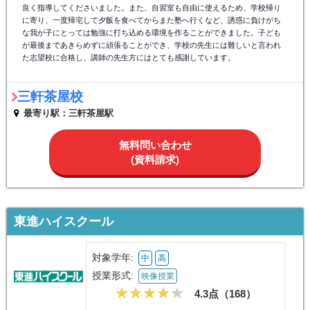
良く指導してくださいました。また、自習室も自由に使えるため、学校帰り
に寄り、一度帰宅して夕飯を食べてからまた塾へ行くなど、誘惑に負けがち
な我が子にとっては勉強に打ち込める環境を作ることができました。子ども
が最後まであきらめずに頑張ることができ、学校の先生には難しいと言われ
た志望校に合格し、講師の先生方にはとても感謝しています。
三軒茶屋校
最寄り駅：三軒茶屋駅
無料問い合わせ
(資料請求)
東進ハイスクール
対象学年:
中
高
授業形式:
映像授業
4.3点（
168
）