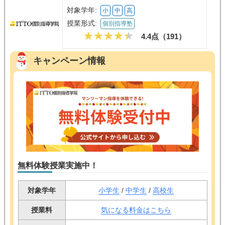
対象学年:
小
中
高
授業形式:
個別指導塾
4.4点（
191
）
キャンペーン情報
無料体験授業実施中！
対象学年
小学生
/
中学生
/
高校生
授業料
気になる料金はこちら