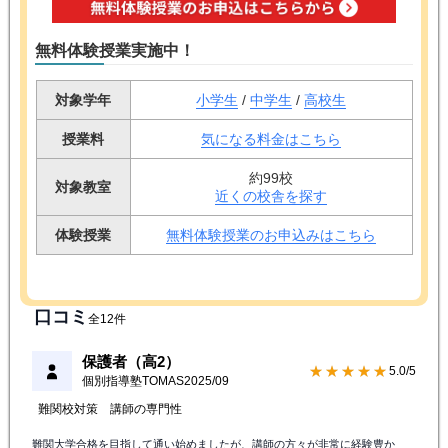
無料体験授業実施中！
対象学年
小学生
/
中学生
/
高校生
授業料
気になる料金はこちら
約99校
対象教室
近くの校舎を探す
体験授業
無料体験授業のお申込みはこちら
口コミ
全12件
保護者（高2）
★★★★★
5.0/5
個別指導塾TOMAS
2025/09
難関校対策
講師の専門性
難関大学合格を目指して通い始めましたが、講師の方々が非常に経験豊か