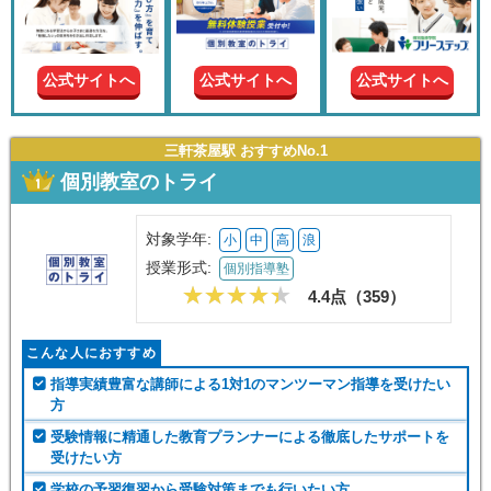
現在の
学年
公式サイトへ
公式サイトへ
公式サイトへ
授業形
式
三軒茶屋駅 おすすめNo.1
個別教室のトライ
この条件で絞り込む
対象学年:
小
中
高
浪
授業形式:
個別指導塾
4.4点（
359
）
こんな人におすすめ
指導実績豊富な講師による1対1のマンツーマン指導を受けたい
方
受験情報に精通した教育プランナーによる徹底したサポートを
受けたい方
学校の予習復習から受験対策までも行いたい方