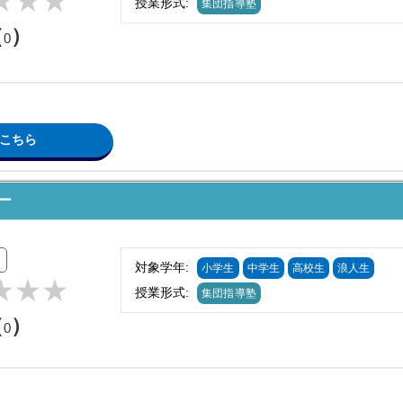
授業形式:
集団指導塾
（
）
0
こちら
ー
対象学年:
小学生
中学生
高校生
浪人生
授業形式:
集団指導塾
（
）
0