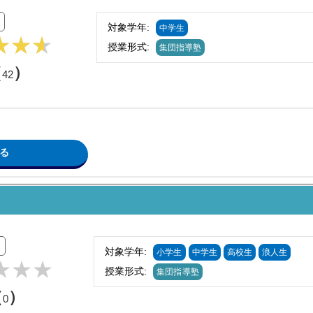
対象学年:
中学生
授業形式:
集団指導塾
（
）
42
る
対象学年:
小学生
中学生
高校生
浪人生
授業形式:
集団指導塾
（
）
0