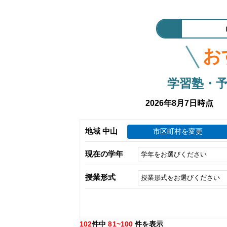
お
学習塾・
2026年8月7日時点
地域 中山
市区町村を変更
現在の学年
授業形式
102
件中
81~100
件を表示