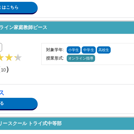
ミはこちら
ンライン家庭教師ピース
対象学年:
小学生
中学生
高校生
授業形式:
オンライン指導
（
）
10
ス
る
リースクール トライ式中等部