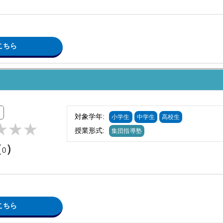
こちら
対象学年:
小学生
中学生
高校生
授業形式:
集団指導塾
（
）
0
こちら