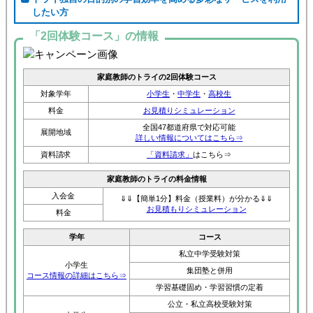
したい方
「2回体験コース」の情報
家庭教師のトライの2回体験コース
対象学年
小学生
・
中学生
・
高校生
料金
お見積りシミュレーション
全国47都道府県で対応可能
展開地域
詳しい情報についてはこちら⇒
資料請求
「資料請求」
はこちら⇒
家庭教師のトライの料金情報
入会金
⇓⇓【簡単1分】料金（授業料）が分かる⇓⇓
お見積もりシミュレーション
料金
学年
コース
私立中学受験対策
小学生
集団塾と併用
コース情報の詳細はこちら⇒
学習基礎固め・学習習慣の定着
公立・私立高校受験対策