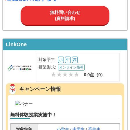
無料問い合わせ
(資料請求)
LinkOne
対象学年:
小
中
高
授業形式:
オンライン指導
0.0点（
0
）
キャンペーン情報
無料体験授業実施中！
対象学年
小学生
/
中学生
/
高校生