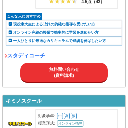
4.5点（
43
）
こんな人におすすめ
現役東大生による1対1の的確な指導を受けたい方
オンライン完結の授業で効率的に学習を進めたい方
一人ひとりに最適なカリキュラムで成績を伸ばしたい方
スタディコーチ
無料問い合わせ
(資料請求)
キミノスクール
対象学年:
中
高
浪
授業形式:
オンライン指導