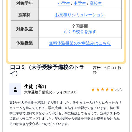
対象学年
小学生
/
中学生
/
高校生
授業料
お見積りシミュレーション
全国展開
対象教室
近くの校舎を探す
体験授業
無料体験授業のお申込みはこちら
口コミ（大学受験予備校のトラ
高校生の口コミ抜
イ）
粋
生徒（高1）
★★★★★
5.0/5
大学受験予備校のトライ
2025/08
高1から大学受験を意識して入塾しました。先生方は一人ひとりに合ったカリ
キュラムを組んでくれて、弱点克服に直結する学習ができています。特に数
学は学校で理解できなかった部分も丁寧に解説してもらえて、定期テストの
点数が大幅にアップしました。早い段階から受験を見据えた指導を受けられ
るのは大きな安心感につながっています。