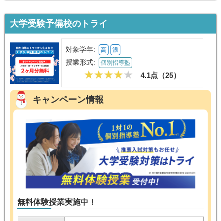
大学受験予備校のトライ
対象学年:
高
浪
授業形式:
個別指導塾
4.1点（
25
）
キャンペーン情報
無料体験授業実施中！