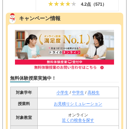
4.2点（
571
）
キャンペーン情報
無料体験授業実施中！
対象学年
小学生
/
中学生
/
高校生
授業料
お見積りシミュレーション
オンライン
対象教室
近くの校舎を探す