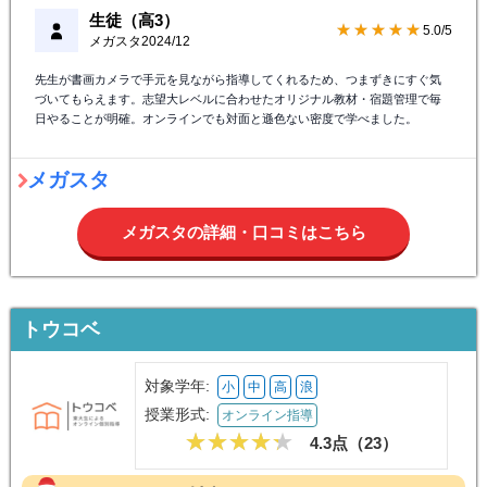
生徒（高3）
★★★★★
5.0/5
メガスタ
2024/12
先生が書画カメラで手元を見ながら指導してくれるため、つまずきにすぐ気
づいてもらえます。志望大レベルに合わせたオリジナル教材・宿題管理で毎
日やることが明確。オンラインでも対面と遜色ない密度で学べました。
メガスタ
メガスタの詳細・口コミはこちら
トウコベ
対象学年:
小
中
高
浪
授業形式:
オンライン指導
4.3点（
23
）