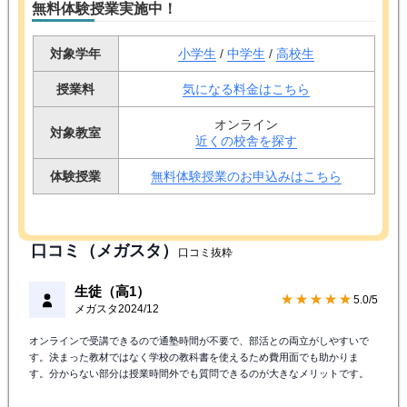
無料体験授業実施中！
対象学年
小学生
/
中学生
/
高校生
授業料
気になる料金はこちら
オンライン
対象教室
近くの校舎を探す
体験授業
無料体験授業のお申込みはこちら
口コミ（メガスタ）
口コミ抜粋
生徒（高1）
★★★★★
5.0/5
メガスタ
2024/12
オンラインで受講できるので通塾時間が不要で、部活との両立がしやすいで
す。決まった教材ではなく学校の教科書を使えるため費用面でも助かりま
す。分からない部分は授業時間外でも質問できるのが大きなメリットです。