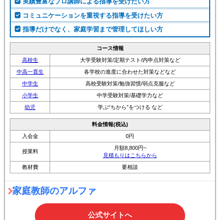
実績豊富なプロ講師による指導を受けたい方
コミュニケーションを重視する指導を受けたい方
指導だけでなく、家庭学習まで管理してほしい方
コース情報
高校生
大学受験対策/定期テスト/内申点対策など
中高一貫生
各学校の進度に合わせた対策などなど
中学生
高校受験対策/勉強習慣/弱点克服など
小学生
中学受験対策/基礎学力など
幼児
学ぶ“ちから”をつける など
料金情報(税込)
入会金
0円
月額8,800円~
授業料
見積もりはこちらから
教材費
要相談
家庭教師のアルファ
公式サイトへ