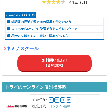
4.3点（
61
）
こんな人におすすめ
対話型の授業で双方向の指導を受けたい方
スマホからいつでも受講できるようにしたい方
思考力を鍛えるのに意欲・関心がある方
キミノスクール
無料問い合わせ
(資料請求)
トライのオンライン個別指導塾
対象学年:
小
中
高
浪
授業形式:
オンライン指導