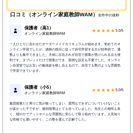
口コミ（オンライン家庭教師WAM）
全件中の抜粋
保護者（高1）
★★★★★
5.0/5
オンライン家庭教師WAM
一人ひとりに合わせたオーダーメイドカリキュラムが組めます。初めてのオ
ンライン学習でしたが、講師の指示に従って自宅学習する方が効率的で、通
塾よりも集中できました。天候に左右されず自宅で授業が受けられる点も便
利です。タブレットだけで授業ができ、面倒な設定も不要でした。オンライ
ン自習室ではお互いの勉強姿を映し合えるので、自宅でも塾のような雰囲気
で学習できています。
保護者（小5）
★★★★★
5.0/5
オンライン家庭教師WAM
集団授業だと周りに気が散ってしまい、質問もできずについていけないこと
が多かった子ですが、個別指導はとても合っていました。先生との相性も良
く、穏やかでアットホームな雰囲気に安心して取り組めています。人見知り
な性格でも通いやすく、この塾を選んで正解でした。