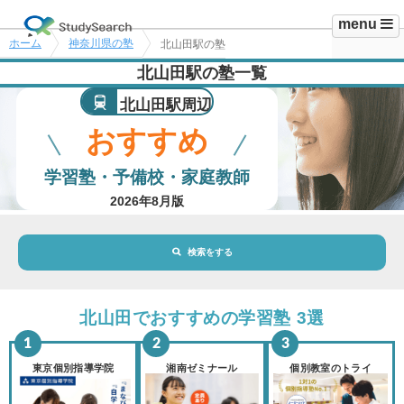
menu
ホーム
神奈川県の塾
北山田駅の塾
北山田駅の塾一覧
北山田駅周辺
おすすめ
学習塾・予備校・家庭教師
2026年8月版
検索をする
地域・駅
北山田駅
北山田でおすすめの学習塾 3選
路線・駅
選択されていません
変更
東京個別指導学院
湘南ゼミナール
個別教室のトライ
市区町村
選択されていません
変更