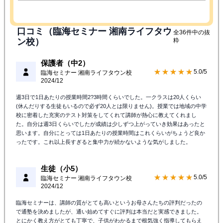
口コミ（臨海セミナー 湘南ライフタウ
全36件中の抜
ン校）
粋
保護者（中2）
★★★★★
5.0/5
臨海セミナー 湘南ライフタウン校
2024/12
週3日で1日あたりの授業時間2?3時間くらいでした。一クラスは20人くらい
(休んだりする生徒もいるので必ず20人とは限りません)。授業では地域の中学
校に密着した充実のテスト対策をしてくれて講師が熱心に教えてくれまし
た。自分は週3日くらいでしたが成績は少しずつ上がっていき効果はあったと
思います。自分にとっては1日あたりの授業時間はこれくらいがちょうど良か
ったです。これ以上長すぎると集中力が続かないような気がしました。
生徒（小5）
★★★★★
5.0/5
臨海セミナー 湘南ライフタウン校
2024/12
臨海セミナーは、講師の質がとても高いというお母さんたちの評判だったの
で通塾を決めましたが、通い始めてすぐに評判は本当だと実感できました。
とにかく教え方がとても丁寧で、子供がわかるまで根気強く指導してもらえ