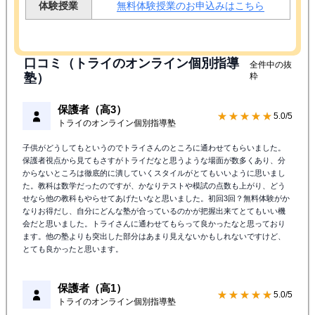
体験授業
無料体験授業のお申込みはこちら
口コミ（トライのオンライン個別指導
全件中の抜
塾）
粋
保護者（高3）
★★★★★
5.0/5
トライのオンライン個別指導塾
子供がどうしてもというのでトライさんのところに通わせてもらいました。
保護者視点から見てもさすがトライだなと思うような場面が数多くあり、分
からないところは徹底的に潰していくスタイルがとてもいいように思いまし
た。教科は数学だったのですが、かなりテストや模試の点数も上がり、どう
せなら他の教科もやらせてあげたいなと思いました。初回3回？無料体験がか
なりお得だし、自分にどんな塾が合っているのかが把握出来てとてもいい機
会だと思いました。トライさんに通わせてもらって良かったなと思っており
ます。他の塾よりも突出した部分はあまり見えないかもしれないですけど、
とても良かったと思います。
保護者（高1）
★★★★★
5.0/5
トライのオンライン個別指導塾