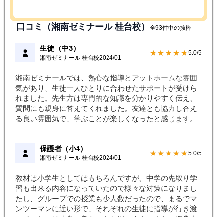
口コミ（湘南ゼミナール 桂台校）
全93件中の抜粋
生徒（中3）
★★★★★
5.0/5
湘南ゼミナール 桂台校
2024/01
湘南ゼミナールでは、熱心な指導とアットホームな雰囲
気があり、生徒一人ひとりに合わせたサポートが受けら
れました。先生方は専門的な知識を分かりやすく伝え、
質問にも親身に答えてくれました。友達とも協力し合え
る良い雰囲気で、学ぶことが楽しくなったと感じます。
保護者（小4）
★★★★★
5.0/5
湘南ゼミナール 桂台校
2024/01
教材は小学生としてはもちろんですが、中学の先取り学
習も出来る内容になっていたので様々な対策になりまし
たし、グループでの授業も少人数だったので、まるでマ
ンツーマンに近い形で、それぞれの生徒に指導が行き渡