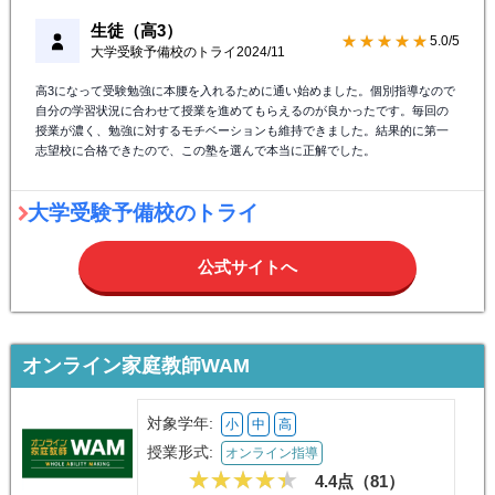
生徒（高3）
★★★★★
5.0/5
大学受験予備校のトライ
2024/11
高3になって受験勉強に本腰を入れるために通い始めました。個別指導なので
自分の学習状況に合わせて授業を進めてもらえるのが良かったです。毎回の
授業が濃く、勉強に対するモチベーションも維持できました。結果的に第一
志望校に合格できたので、この塾を選んで本当に正解でした。
大学受験予備校のトライ
公式サイトへ
オンライン家庭教師WAM
対象学年:
小
中
高
授業形式:
オンライン指導
4.4点（
81
）