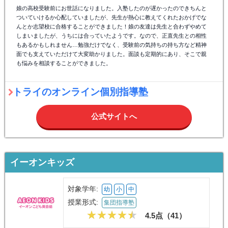
娘の高校受験前にお世話になりました。入塾したのが遅かったのできちんと
ついていけるか心配していましたが、先生が熱心に教えてくれたおかげでな
んとか志望校に合格することができました！娘の友達は先生と合わずやめて
しまいましたが、うちには合っていたようです。なので、正直先生との相性
もあるかもしれません…勉強だけでなく、受験前の気持ちの持ち方など精神
面でも支えていただけて大変助かりました。面談も定期的にあり、そこで親
も悩みを相談することができました。
トライのオンライン個別指導塾
公式サイトへ
イーオンキッズ
対象学年:
幼
小
中
授業形式:
集団指導塾
4.5点（
41
）