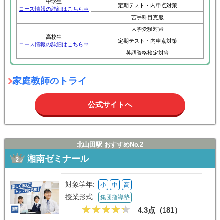
中学生
定期テスト・内申点対策
コース情報の詳細はこちら⇒
苦手科目克服
大学受験対策
高校生
定期テスト・内申点対策
コース情報の詳細はこちら⇒
英語資格検定対策
家庭教師のトライ
公式サイトへ
北山田駅 おすすめNo.2
湘南ゼミナール
対象学年:
小
中
高
授業形式:
集団指導塾
4.3点（
181
）