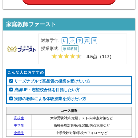
家庭教師ファースト
対象学年:
幼
小
中
高
浪
授業形式:
家庭教師
4.5点（
117
）
こんな人におすすめ
リーズナブルで高品質の授業を受けたい方
成績UP・志望校合格を目指したい方
実際の教師による体験授業を受けたい方
コース情報
高校生
大学受験対策/定期テスト/内申点対策など
中学生
高校受験対策/勉強習慣/弱点克服など
小学生
中学受験対策/学校のフォローなど