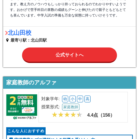
ます。教え方のノウハウもしっかり持っておられるのでわかりやすいようで
す。おかげで苦手科目の算数の成績もグーンと伸びたので親子ともどもとて
も喜んでいます。中学入試の準備も万全な状態に持っていけそうです。
北山田校
最寄り駅：北山田駅
公式サイトへ
家庭教師のアルファ
対象学年:
幼
小
中
高
授業形式:
家庭教師
4.4点（
156
）
こんな人におすすめ