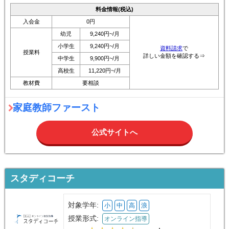
料金情報(税込)
入会金
0円
幼児
9,240円~/月
小学生
9,240円~/月
資料請求
で
授業料
詳しい金額を確認する⇒
中学生
9,900円~/月
高校生
11,220円~/月
教材費
要相談
家庭教師ファースト
公式サイトへ
スタディコーチ
対象学年:
小
中
高
浪
授業形式:
オンライン指導