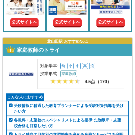
現在の
学年
公式サイトへ
公式サイトへ
公式サイトへ
授業形
式
北山田駅 おすすめNo.1
家庭教師のトライ
この条件で絞り込む
対象学年:
幼
小
中
高
浪
授業形式:
家庭教師
4.5点（
170
）
こんな人におすすめ
受験情報に精通した教育プランナーによる受験対策指導を受け
たい方
各教科・志望校のスペシャリストによる指導で成績UP・志望
校合格を目指したい方
トライ独自の目的別の学習効率を高める多彩なサービスを利用