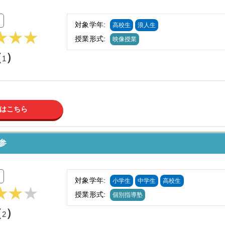
対象学年:
高校生
浪人生
授業形式:
映像授業
（
）
1
はこちら
参
対象学年:
小学生
中学生
高校生
授業形式:
個別指導塾
（
）
2