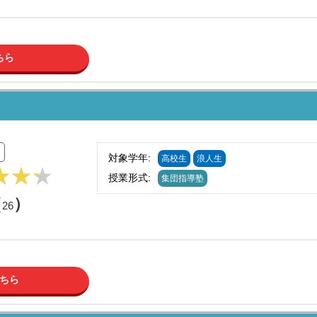
ちら
対象学年:
高校生
浪人生
授業形式:
集団指導塾
（
）
26
ちら