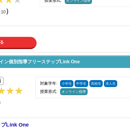
授業形式:
オンライン指導
（
）
10
る
ン個別指導フリーステップLink One
価
対象学年:
小学生
中学生
高校生
浪人生
授業形式:
オンライン指導
）
ink One