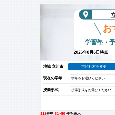
お
学習塾・
2026年8月6日時点
地域 立川市
市区町村を変更
現在の学年
授業形式
112
件中
61~80
件を表示