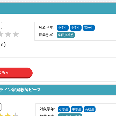
対象学年:
小学生
中学生
高校生
授業形式:
集団指導塾
（
）
0
こちら
ンライン家庭教師ピース
対象学年:
小学生
中学生
高校生