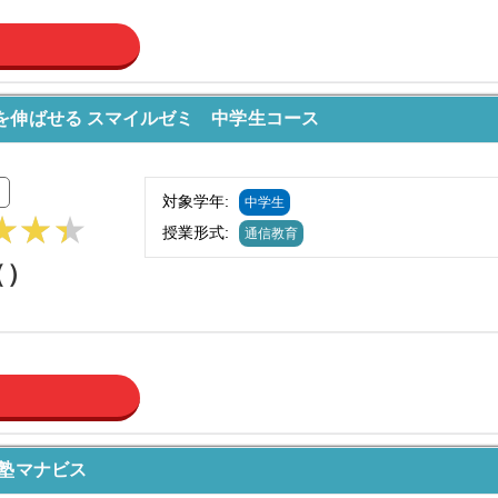
を伸ばせる スマイルゼミ 中学生コース
価
対象学年:
中学生
授業形式:
通信教育
（
）
合塾マナビス