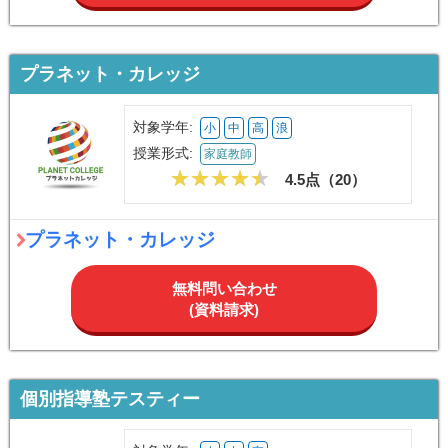
プラネット・カレッジ
対象学年:
小
中
高
浪
授業形式:
家庭教師
4.5点（
20
）
プラネット・カレッジ
無料問い合わせ
(資料請求)
個別指導塾テスティー