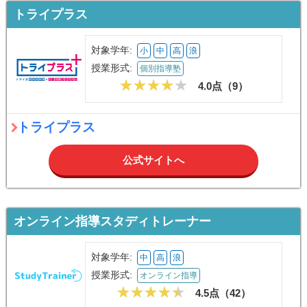
トライプラス
対象学年:
小
中
高
浪
授業形式:
個別指導塾
4.0点（
9
）
トライプラス
公式サイトへ
オンライン指導スタディトレーナー
対象学年:
中
高
浪
授業形式:
オンライン指導
4.5点（
42
）