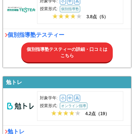
対象学年:
小
中
高
授業形式:
個別指導塾
3.8点（
5
）
個別指導塾テスティー
個別指導塾テスティーの詳細・口コミは
こちら
勉トレ
対象学年:
小
中
高
授業形式:
オンライン指導
4.2点（
19
）
勉トレ