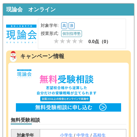
現論会 オンライン
対象学年:
高
浪
授業形式:
個別指導塾
0.0点（
0
）
キャンペーン情報
無料受験相談
対象学年
小学生
/
中学生
/
高校生