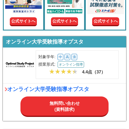
現在の
学年
公式サイトへ
公式サイトへ
公式サイトへ
授業形
式
オンライン大学受験指導オプスタ
この条件で絞り込む
対象学年:
中
高
浪
授業形式:
オンライン指導
4.4点（
37
）
オンライン大学受験指導オプスタ
無料問い合わせ
(資料請求)