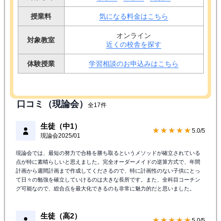
授業料
気になる料金はこちら
オンライン
対象教室
近くの校舎を探す
体験授業
学習相談のお申込みはこちら
口コミ（現論会）
全17件
生徒（中1）
★★★★★
5.0/5
現論会
2025/01
現論会では、最短の努力で合格を勝ち取るというメソッドが確立されている
点が特に素晴らしいと思えました。完全オーダーメイドの逆算方式で、年間
計画から週間計画まで作成してくださるので、特に計画性のない子供にとっ
て日々の勉強を確立していけるのは大きな長所です。また、全科目コーチン
グ可能なので、総合点を最大化できるのも非常に魅力的だと思いました。
生徒（高2）
★★★★★
5.0/5