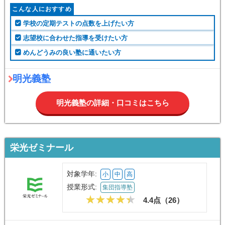
こんな人におすすめ
学校の定期テストの点数を上げたい方
志望校に合わせた指導を受けたい方
めんどうみの良い塾に通いたい方
明光義塾
明光義塾の詳細・口コミはこちら
栄光ゼミナール
対象学年:
小
中
高
授業形式:
集団指導塾
4.4点（
26
）