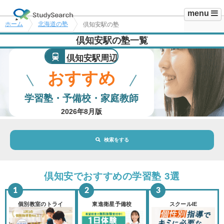
menu
ホーム
北海道の塾
倶知安駅の塾
倶知安駅の塾一覧
倶知安駅周辺
おすすめ
学習塾・予備校・家庭教師
2026年8月版
検索をする
地域・駅
倶知安駅
倶知安でおすすめの学習塾 3選
路線・駅
選択されていません
変更
個別教室のトライ
東進衛星予備校
スクールIE
市区町村
選択されていません
変更