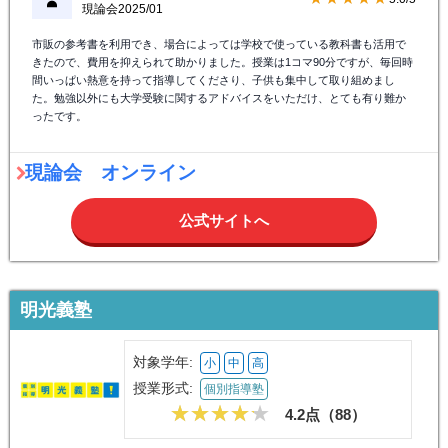
現論会
2025/01
市販の参考書を利用でき、場合によっては学校で使っている教科書も活用で
きたので、費用を抑えられて助かりました。授業は1コマ90分ですが、毎回時
間いっぱい熱意を持って指導してくださり、子供も集中して取り組めまし
た。勉強以外にも大学受験に関するアドバイスをいただけ、とても有り難か
ったです。
現論会 オンライン
公式サイトへ
明光義塾
対象学年:
小
中
高
授業形式:
個別指導塾
4.2点（
88
）