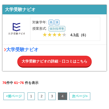
大学受験ナビオ
対象学年:
高
浪
授業形式:
個別指導塾
4.3点（
6
）
大学受験ナビオ
大学受験ナビオの詳細・口コミはこちら
76
件中
61~76
件を表示
<前ページ
1
2
3
4
次ページ>