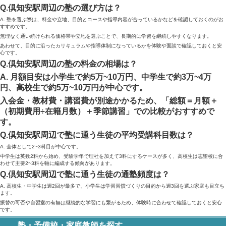
Q.倶知安駅周辺の塾の選び方は？
A. 塾を選ぶ際は、料金や立地、目的とコースや指導内容が合っているかなどを確認しておくのがお
すすめです。
無理なく通い続けられる価格帯や立地を選ぶことで、長期的に学習を継続しやすくなります。
あわせて、目的に沿ったカリキュラムや指導体制になっているかを体験や面談で確認しておくと安
心です。
Q.倶知安駅周辺の塾の料金の相場は？
A. 月額目安は小学生で約5万~10万円、中学生で約3万~4万
円、高校生で約5万~10万円が中心です。
入会金・教材費・講習費が別途かかるため、「総額＝月額＋
（初期費用÷在籍月数）＋季節講習」での比較がおすすめで
す。
Q.倶知安駅周辺で塾に通う生徒の平均受講科目数は？
A. 全体として2~3科目が中心です。
中学生は英数2科から始め、受験学年で理社を加えて3科にするケースが多く、高校生は志望校に合
わせて主要2~3科を軸に編成する傾向があります。
Q.倶知安駅周辺で塾に通う生徒の通塾頻度は？
A. 高校生・中学生は週2回が最多で、小学生は学習習慣づくりの目的から週3回を選ぶ家庭も目立ち
ます。
振替の可否や自習室の有無は継続的な学習にも繋がるため、体験時に合わせて確認しておくと安心
です。
塾・予備校・家庭教師を探す