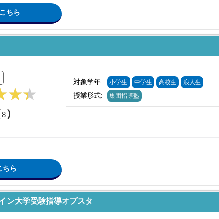
こちら
対象学年:
小学生
中学生
高校生
浪人生
授業形式:
集団指導塾
（
）
8
こちら
ライン大学受験指導オプスタ