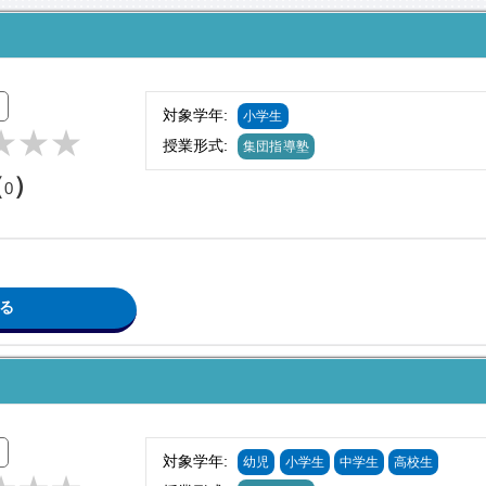
対象学年:
小学生
授業形式:
集団指導塾
（
）
0
る
対象学年:
幼児
小学生
中学生
高校生