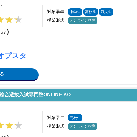
対象学年:
中学生
高校生
浪人生
授業形式:
オンライン指導
（
）
37
オプスタ
る
合選抜入試専門塾ONLINE AO
対象学年:
高校生
授業形式:
オンライン指導