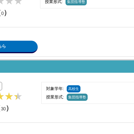
授業形式:
集団指導塾
（
）
0
ちら
対象学年:
高校生
授業形式:
集団指導塾
（
）
30