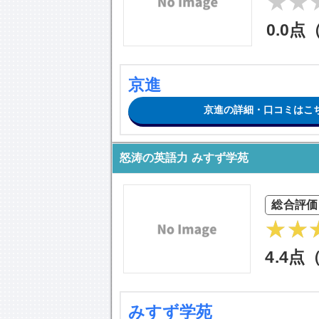
0.0点
京進
京進の詳細・口コミはこ
怒涛の英語力 みすず学苑
総合評価
4.4点
みすず学苑