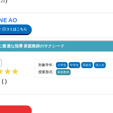
（
）
23
E AO
細・口コミはこちら
に最適な指導 家庭教師のサクシード
対象学年:
小学生
中学生
高校生
浪人生
授業形式:
家庭教師
点（
）