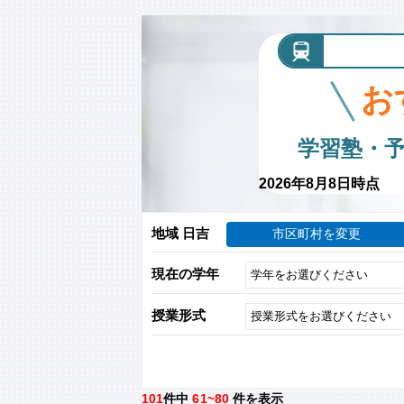
お
学習塾・
2026年8月8日時点
地域 日吉
市区町村を変更
現在の学年
授業形式
101
件中
61~80
件を表示