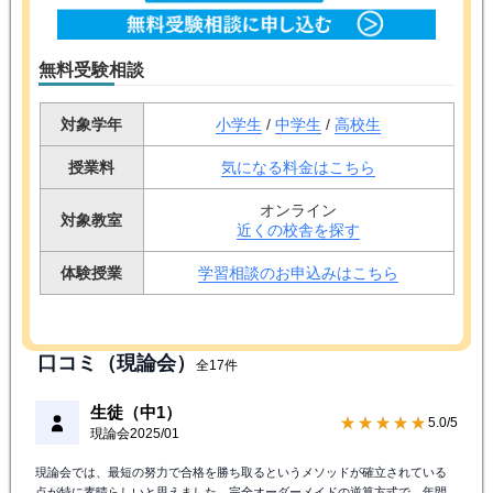
無料受験相談
対象学年
小学生
/
中学生
/
高校生
授業料
気になる料金はこちら
オンライン
対象教室
近くの校舎を探す
体験授業
学習相談のお申込みはこちら
口コミ（現論会）
全17件
生徒（中1）
★★★★★
5.0/5
現論会
2025/01
現論会では、最短の努力で合格を勝ち取るというメソッドが確立されている
点が特に素晴らしいと思えました。完全オーダーメイドの逆算方式で、年間