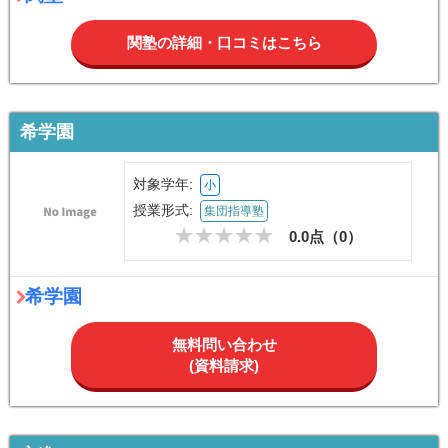
関塾の詳細・口コミはこちら
希学園
対象学年:
小
授業形式:
集団指導塾
0.0点（
0
）
希学園
無料問い合わせ
(資料請求)