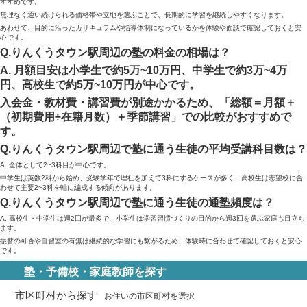
すすめです。
無理なく通い続けられる価格帯や立地を選ぶことで、長期的に学習を継続しやすくなります。
あわせて、目的に沿ったカリキュラムや指導体制になっているかを体験や面談で確認しておくと安
心です。
Q.りんくうタウン駅周辺の塾の料金の相場は？
A. 月額目安は小学生で約5万~10万円、中学生で約3万~4万
円、高校生で約5万~10万円が中心です。
入会金・教材費・講習費が別途かかるため、「総額＝月額＋
（初期費用÷在籍月数）＋季節講習」での比較がおすすめで
す。
Q.りんくうタウン駅周辺で塾に通う生徒の平均受講科目数は？
A. 全体として2~3科目が中心です。
中学生は英数2科から始め、受験学年で理社を加えて3科にするケースが多く、高校生は志望校に合
わせて主要2~3科を軸に編成する傾向があります。
Q.りんくうタウン駅周辺で塾に通う生徒の通塾頻度は？
A. 高校生・中学生は週2回が最多で、小学生は学習習慣づくりの目的から週3回を選ぶ家庭も目立ち
ます。
振替の可否や自習室の有無は継続的な学習にも繋がるため、体験時に合わせて確認しておくと安心
です。
塾・予備校・家庭教師を探す
市区町村から探す
お住いの市区町村を選択