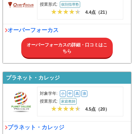
授業形式:
個別指導塾
4.4点（
21
）
オーバーフォーカス
オーバーフォーカスの詳細・口コミはこ
ちら
プラネット・カレッジ
対象学年:
小
中
高
浪
授業形式:
家庭教師
4.5点（
20
）
プラネット・カレッジ