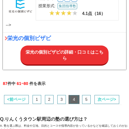
授業形式:
集団指導塾
4.1点（
16
）
-->
栄光の個別ビザビ
栄光の個別ビザビの詳細・口コミはこち
ら
87
件中
61~80
件を表示
<前ページ
1
2
3
4
5
次ページ>
Q.りんくうタウン駅周辺の塾の選び方は？
A. 塾を選ぶ際は、料金や立地、目的とコースや指導内容が合っているかなどを確認しておくのがお