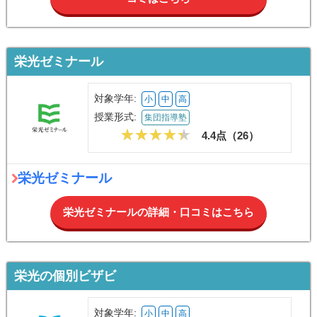
栄光ゼミナール
対象学年:
小
中
高
授業形式:
集団指導塾
4.4点（
26
）
栄光ゼミナール
栄光ゼミナールの詳細・口コミはこちら
栄光の個別ビザビ
対象学年:
小
中
高