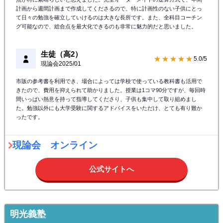
計画から週間計画まで作成してくださるので、特に計画性のない子供にとっ
て日々の勉強を確立していけるのは大きな長所です。また、全科目コーチン
グ可能なので、総合点を最大化できるのも非常に魅力的だと思いました。
生徒（高2）
★★★★★
5.0/5
現論会
2025/01
市販の参考書を利用でき、場合によっては学校で使っている教科書も活用で
きたので、費用を抑えられて助かりました。授業は1コマ90分ですが、毎回時
間いっぱい熱意を持って指導してくださり、子供も集中して取り組めまし
た。勉強以外にも大学受験に関するアドバイスをいただけ、とても有り難か
ったです。
現論会 オンライン
公式サイトへ
明光義塾