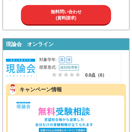
無料問い合わせ
(資料請求)
現論会 オンライン
対象学年:
高
浪
授業形式:
個別指導塾
0.0点（
0
）
キャンペーン情報