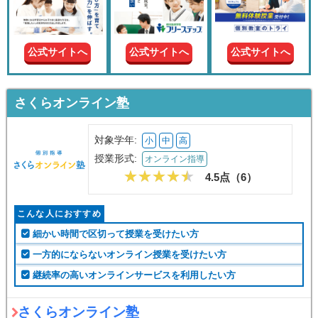
現在の
学年
公式サイトへ
公式サイトへ
公式サイトへ
授業形
式
さくらオンライン塾
この条件で絞り込む
対象学年:
小
中
高
授業形式:
オンライン指導
4.5点（
6
）
こんな人におすすめ
細かい時間で区切って授業を受けたい方
一方的にならないオンライン授業を受けたい方
継続率の高いオンラインサービスを利用したい方
さくらオンライン塾