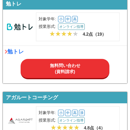
勉トレ
対象学年:
小
中
高
授業形式:
オンライン指導
4.2点（
19
）
勉トレ
無料問い合わせ
(資料請求)
アガルートコーチング
対象学年:
小
中
高
浪
授業形式:
オンライン指導
4.8点（
4
）