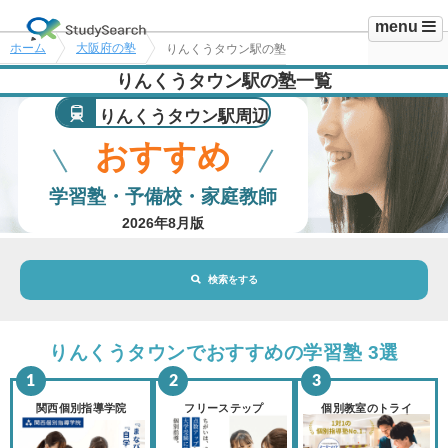
menu
ホーム
大阪府の塾
りんくうタウン駅の塾
りんくうタウン駅の塾一覧
りんくうタウン駅周辺
おすすめ
学習塾・予備校・家庭教師
2026年8月版
検索をする
地域・駅
りんくうタウン駅
りんくうタウンでおすすめの学習塾 3選
路線・駅
選択されていません
変更
関西個別指導学院
フリーステップ
個別教室のトライ
市区町村
選択されていません
変更