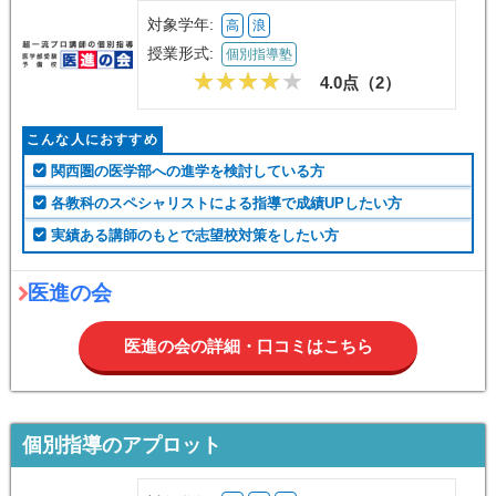
対象学年:
高
浪
授業形式:
個別指導塾
4.0点（
2
）
こんな人におすすめ
関西圏の医学部への進学を検討している方
各教科のスペシャリストによる指導で成績UPしたい方
実績ある講師のもとで志望校対策をしたい方
医進の会
医進の会の詳細・口コミはこちら
個別指導のアプロット