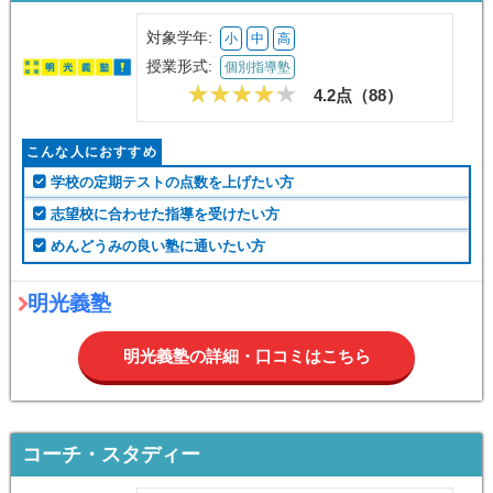
対象学年:
小
中
高
授業形式:
個別指導塾
4.2点（
88
）
こんな人におすすめ
学校の定期テストの点数を上げたい方
志望校に合わせた指導を受けたい方
めんどうみの良い塾に通いたい方
明光義塾
明光義塾の詳細・口コミはこちら
コーチ・スタディー