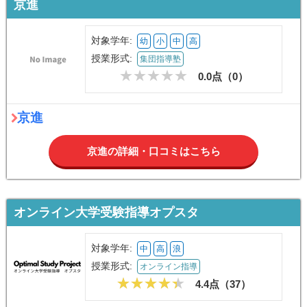
京進
対象学年:
幼
小
中
高
授業形式:
集団指導塾
0.0点（
0
）
京進
京進の詳細・口コミはこちら
オンライン大学受験指導オプスタ
対象学年:
中
高
浪
授業形式:
オンライン指導
4.4点（
37
）