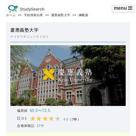
menu
ホーム
学校検索結果
慶應義塾大学
体験談
慶應義塾大学
ケイオウギジュクダイガク
60.0〜72.5
偏差値
口コミ
4.0
（7件）
合格体験記
17件