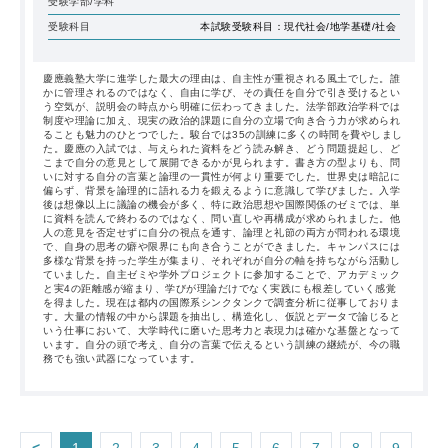
志望校の合否
慶應義塾大学法学部法律学科
> >合格/
慶
應義塾大学経済学部
>合格/
慶應義塾大学
商学部
>合格
受験学部/学科
受験科目
本試験受験科目：現代社会/地学基礎/社会
慶應義塾大学に進学した最大の理由は、自主性が重視される風土でした。誰
かに管理されるのではなく、自由に学び、その責任を自分で引き受けるとい
う空気が、説明会の時点から明確に伝わってきました。法学部政治学科では
制度や理論に加え、現実の政治的課題に自分の立場で向き合う力が求められ
ることも魅力のひとつでした。駿台では35の訓練に多くの時間を費やしまし
た。慶應の入試では、与えられた資料をどう読み解き、どう問題提起し、ど
こまで自分の意見として展開できるかが見られます。書き方の型よりも、問
いに対する自分の言葉と論理の一貫性が何より重要でした。世界史は暗記に
偏らず、背景を論理的に語れる力を鍛えるように意識して学びました。入学
後は想像以上に議論の機会が多く、特に政治思想や国際関係のゼミでは、単
に資料を読んで終わるのではなく、問い直しや再構成が求められました。他
人の意見を否定せずに自分の視点を通す、論理と礼節の両方が問われる環境
で、自身の思考の癖や限界にも向き合うことができました。キャンパスには
多様な背景を持った学生が集まり、それぞれが自分の軸を持ちながら活動し
ていました。自主ゼミや学外プロジェクトに参加することで、アカデミック
と実4の距離感が縮まり、学びが理論だけでなく実践にも根差していく感覚
を得ました。現在は都内の国際系シンクタンクで調査分析に従事しておりま
す。大量の情報の中から課題を抽出し、構造化し、仮説とデータで論じると
いう仕事において、大学時代に磨いた思考力と表現力は確かな基盤となって
います。自分の頭で考え、自分の言葉で伝えるという訓練の継続が、今の職
務でも強い武器になっています。