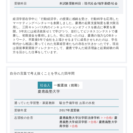
受験学部/学科
受験科目
本試験受験科目：現代社会/地学基礎/社会
経済学部在学中に「行動経済学」の授業に感銘を受け、行動科学を応用した
マーケティングベンチャーを創業しました。慶應の起業支援制度を最大限活
用し、三田キャンパス内のインキュベーションオフィスを拠点に事業を展
開。3年次には経済政策ゼミで学びつつ、並行してビジネスコンテストで優
勝し、初期資金を獲得しました。特に役立ったのは、慶應の強力なOBネッ
トワーク。卒業後5年で会社を上場させるまでに成長させられたのは、学生
時代から相談に乗ってくれた先輩経営者たちの存在が大きかったです。現在
は新規事業開発ディレクターとして、慶應で学んだ経済理論と起業経験の両
方を活かした仕事をしています。
自分の言葉で考え抜くことを学んだ四年間
社会人
一般選抜（前期）
慶應義塾大学
通っていた学習塾・家庭教師
駿台予備学校
お茶の水校
受験年度
2017年度受験