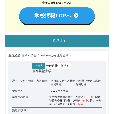
学校の概要を知りたい方
学校情報TOPへ
投稿する
慶應経済×起業～学生ベンチャーから上場企業へ
社会人
一般選抜（前期）
慶應義塾大学
通っていた学習塾・家庭教師
河合塾マナビス北野
河合塾マナビス北野
白梅町校
白梅町校
受験年度
2020年度受験
志望校の合否
立命館大学経済学部 A判定
> >合格/
関西
学院大学経済学部 A判定
>合格/
同志社大
学 経済学部 A判定
>合格