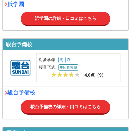
浜学園
浜学園の詳細・口コミはこちら
駿台予備校
対象学年:
高
浪
授業形式:
集団指導塾
4.0点（
9
）
駿台予備校
駿台予備校の詳細・口コミはこちら