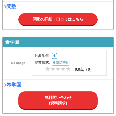
関塾
関塾の詳細・口コミはこちら
希学園
対象学年:
小
授業形式:
集団指導塾
0.0点（
0
）
希学園
無料問い合わせ
(資料請求)