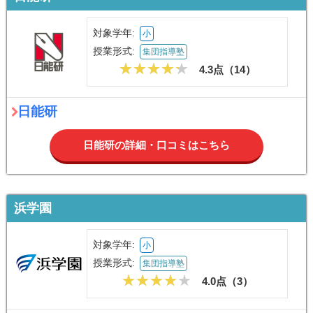
対象学年:
小
授業形式:
集団指導塾
4.3点（
14
）
日能研
日能研の詳細・口コミはこちら
浜学園
対象学年:
小
授業形式:
集団指導塾
4.0点（
3
）