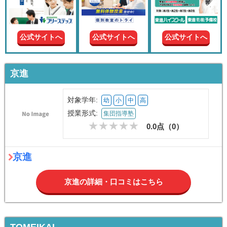
現在の
学年
公式サイトへ
公式サイトへ
公式サイトへ
授業形
式
京進
この条件で絞り込む
対象学年:
幼
小
中
高
授業形式:
集団指導塾
0.0点（
0
）
京進
京進の詳細・口コミはこちら
TOMEIKAI