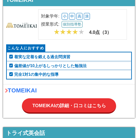
対象学年:
小
中
高
浪
授業形式:
個別指導塾
4.0点（
3
）
こんな人におすすめ
着実な定着を鍛える過去問演習
偏差値が10上がるしっかりとした勉強法
完全1対1の集中的な指導
TOMEIKAI
TOMEIKAIの詳細・口コミはこちら
トライ式英会話