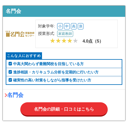
名門会
対象学年:
小
中
高
浪
授業形式:
家庭教師
4.0点（
5
）
こんな人におすすめ
中高大関わらず最難関校を目指している方
進捗相談・カリキュラム分析を定期的に行いたい方
確実性の高い対策をしながら指導を受けたい方
名門会
名門会の詳細・口コミはこちら