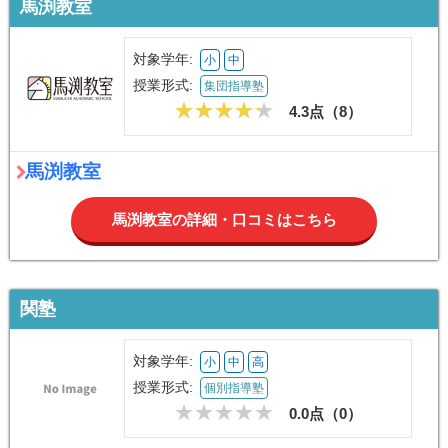
馬渕教室
対象学年:
小
中
授業形式:
集団指導塾
4.3点（
8
）
馬渕教室
馬渕教室の詳細・口コミはこちら
関塾
対象学年:
小
中
高
授業形式:
個別指導塾
0.0点（
0
）