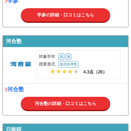
学参
学参の詳細・口コミはこちら
河合塾
対象学年:
高
浪
授業形式:
集団指導塾
4.3点（
26
）
河合塾
河合塾の詳細・口コミはこちら
日能研