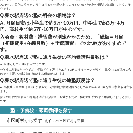
あわせて、目的に沿ったカリキュラムや指導体制になっているかを体験や面談で確認しておくと安
心です。
Q.薬水駅周辺の塾の料金の相場は？
A. 月額目安は小学生で約5万~10万円、中学生で約3万~4万
円、高校生で約5万~10万円が中心です。
入会金・教材費・講習費が別途かかるため、「総額＝月額＋
（初期費用÷在籍月数）＋季節講習」での比較がおすすめで
す。
Q.薬水駅周辺で塾に通う生徒の平均受講科目数は？
A. 全体として2~3科目が中心です。
中学生は英数2科から始め、受験学年で理社を加えて3科にするケースが多く、高校生は志望校に合
わせて主要2~3科を軸に編成する傾向があります。
Q.薬水駅周辺で塾に通う生徒の通塾頻度は？
A. 高校生・中学生は週2回が最多で、小学生は学習習慣づくりの目的から週3回を選ぶ家庭も目立ち
ます。
振替の可否や自習室の有無は継続的な学習にも繋がるため、体験時に合わせて確認しておくと安心
です。
塾・予備校・家庭教師を探す
市区町村から探す
お住いの市区町村を選択