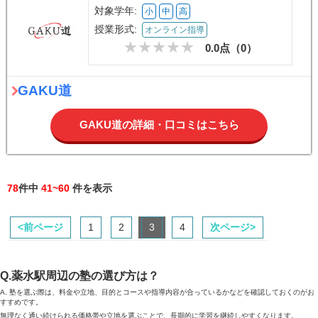
対象学年:
小
中
高
授業形式:
オンライン指導
0.0点（
0
）
GAKU道
GAKU道の詳細・口コミはこちら
78
件中
41~60
件を表示
<前ページ
1
2
3
4
次ページ>
Q.薬水駅周辺の塾の選び方は？
A. 塾を選ぶ際は、料金や立地、目的とコースや指導内容が合っているかなどを確認しておくのがお
すすめです。
無理なく通い続けられる価格帯や立地を選ぶことで、長期的に学習を継続しやすくなります。