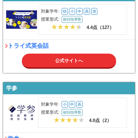
対象学年:
幼
小
中
高
浪
授業形式:
個別指導塾
4.4点（
127
）
トライ式英会話
公式サイトへ
学参
対象学年:
小
中
高
授業形式:
個別指導塾
4.0点（
2
）