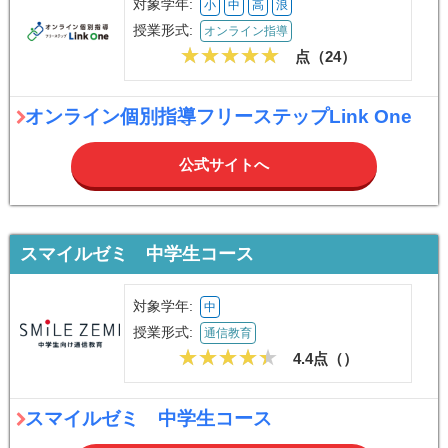
対象学年:
小
中
高
浪
授業形式:
オンライン指導
点（
24
）
オンライン個別指導フリーステップLink One
公式サイトへ
スマイルゼミ 中学生コース
対象学年:
中
授業形式:
通信教育
4.4点（
）
スマイルゼミ 中学生コース