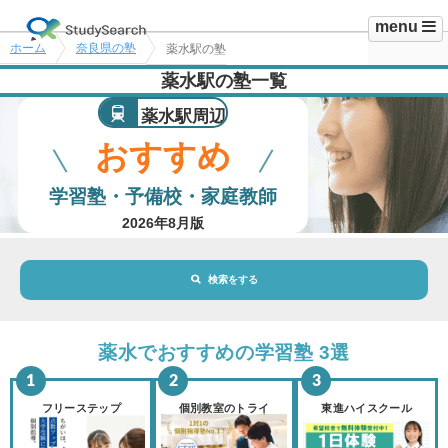
menu
ホーム
奈良県の塾
薬水駅の塾
薬水駅の塾一覧
薬水駅周辺
おすすめ
学習塾・予備校・家庭教師
2026年8月版
検索をする
地域・駅
薬水駅
薬水でおすすめの学習塾 3選
路線・駅
選択されていません
変更
フリーステップ
個別教室のトライ
東進ハイスクール
市区町村
選択されていません
変更