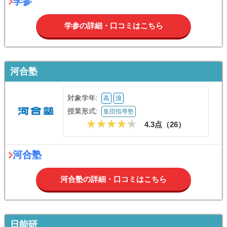
学参
学参の詳細・口コミはこちら
河合塾
対象学年:
高
浪
授業形式:
集団指導塾
4.3点（
26
）
河合塾
河合塾の詳細・口コミはこちら
日能研