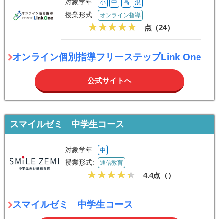
対象学年:
小
中
高
浪
授業形式:
オンライン指導
点（
24
）
オンライン個別指導フリーステップLink One
公式サイトへ
スマイルゼミ 中学生コース
対象学年:
中
授業形式:
通信教育
4.4点（
）
スマイルゼミ 中学生コース