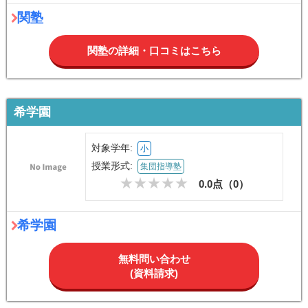
関塾
関塾の詳細・口コミはこちら
希学園
対象学年:
小
授業形式:
集団指導塾
0.0点（
0
）
希学園
無料問い合わせ
(資料請求)