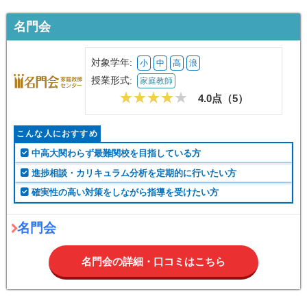
名門会
対象学年:
小
中
高
浪
授業形式:
家庭教師
4.0点（
5
）
こんな人におすすめ
中高大関わらず最難関校を目指している方
進捗相談・カリキュラム分析を定期的に行いたい方
確実性の高い対策をしながら指導を受けたい方
名門会
名門会の詳細・口コミはこちら