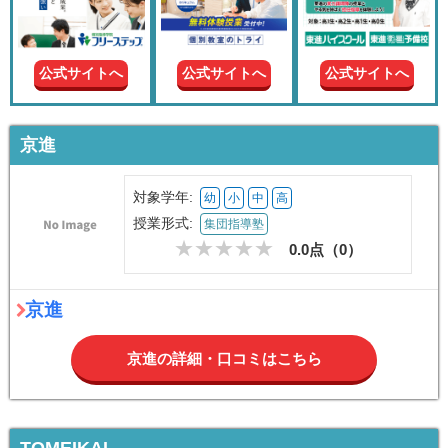
現在の
学年
公式サイトへ
公式サイトへ
公式サイトへ
授業形
式
京進
この条件で絞り込む
対象学年:
幼
小
中
高
授業形式:
集団指導塾
0.0点（
0
）
京進
京進の詳細・口コミはこちら
TOMEIKAI