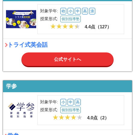
対象学年:
幼
小
中
高
浪
授業形式:
個別指導塾
4.4点（
127
）
トライ式英会話
公式サイトへ
学参
対象学年:
小
中
高
授業形式:
個別指導塾
4.0点（
2
）