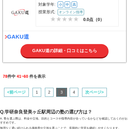
対象学年:
小
中
高
授業形式:
オンライン指導
0.0点（
0
）
GAKU道
GAKU道の詳細・口コミはこちら
78
件中
41~60
件を表示
<前ページ
1
2
3
4
次ページ>
Q.学研奈良登美ヶ丘駅周辺の塾の選び方は？
A. 塾を選ぶ際は、料金や立地、目的とコースや指導内容が合っているかなどを確認しておくのがお
すすめです。
無理なく通い続けられる価格帯や立地を選ぶことで、長期的に学習を継続しやすくなります。