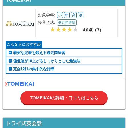
対象学年:
小
中
高
浪
授業形式:
個別指導塾
4.0点（
3
）
こんな人におすすめ
着実な定着を鍛える過去問演習
偏差値が10上がるしっかりとした勉強法
完全1対1の集中的な指導
TOMEIKAI
TOMEIKAIの詳細・口コミはこちら
トライ式英会話