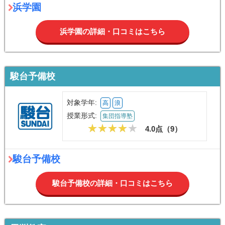
浜学園
浜学園の詳細・口コミはこちら
駿台予備校
対象学年:
高
浪
授業形式:
集団指導塾
4.0点（
9
）
駿台予備校
駿台予備校の詳細・口コミはこちら