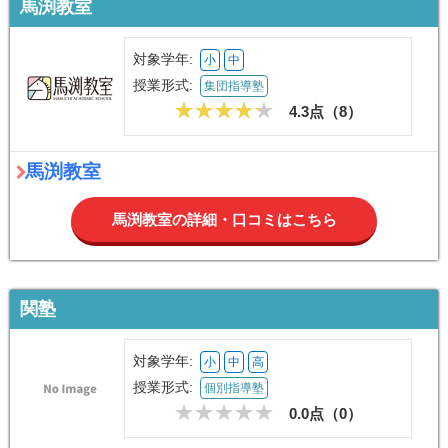
馬渕教室
対象学年:
小
中
授業形式:
集団指導塾
4.3点（
8
）
馬渕教室
馬渕教室の詳細・口コミはこちら
関塾
対象学年:
小
中
高
授業形式:
個別指導塾
0.0点（
0
）