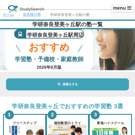
menu
ホーム
奈良県の塾
学研奈良登美ヶ丘駅の塾
学研奈良登美ヶ丘駅の塾一覧
学研奈良登美ヶ丘駅周辺
おすすめ
学習塾・予備校・家庭教師
2026年8月版
検索をする
地域・駅
学研奈良登美ヶ丘駅
学研奈良登美ヶ丘でおすすめの学習塾 3選
路線・駅
選択されていません
変更
フリーステップ
個別教室のトライ
東進ハイスクール
市区町村
選択されていません
変更