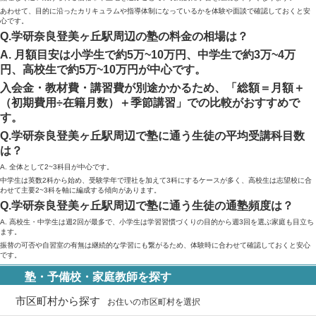
あわせて、目的に沿ったカリキュラムや指導体制になっているかを体験や面談で確認しておくと安
心です。
Q.学研奈良登美ヶ丘駅周辺の塾の料金の相場は？
A. 月額目安は小学生で約5万~10万円、中学生で約3万~4万
円、高校生で約5万~10万円が中心です。
入会金・教材費・講習費が別途かかるため、「総額＝月額＋
（初期費用÷在籍月数）＋季節講習」での比較がおすすめで
す。
Q.学研奈良登美ヶ丘駅周辺で塾に通う生徒の平均受講科目数
は？
A. 全体として2~3科目が中心です。
中学生は英数2科から始め、受験学年で理社を加えて3科にするケースが多く、高校生は志望校に合
わせて主要2~3科を軸に編成する傾向があります。
Q.学研奈良登美ヶ丘駅周辺で塾に通う生徒の通塾頻度は？
A. 高校生・中学生は週2回が最多で、小学生は学習習慣づくりの目的から週3回を選ぶ家庭も目立ち
ます。
振替の可否や自習室の有無は継続的な学習にも繋がるため、体験時に合わせて確認しておくと安心
です。
塾・予備校・家庭教師を探す
市区町村から探す
お住いの市区町村を選択