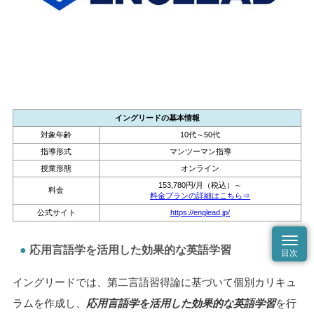
イングリードの基本情報
対象年齢
10代～50代
指導形式
マンツーマン指導
授業形態
オンライン
153,780円/月（税込）～
料金
料金プランの詳細はこちら⇒
公式サイト
https://englead.jp/
応用言語学を活用した効果的な英語学習
イングリードでは、第二言語習得論に基づいて個別カリキュ
ラムを作成し、
応用言語学を活用した効果的な英語学習
を行