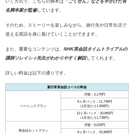
いく方式で、こちらの脚本は
「ごくせん」などを手がけた有
名脚本家が監修
しています。
そのため、ストーリーを楽しみながら、旅行先や日常生活で
使える英語を身に着けていくことができます。
また、重要なコンテンツは、
NHK英会話タイムトライアルの
講師ソレイシィ先生がわかりやすく解説
してくれます。
詳しい料金は以下の通りです。
新日常英会話コースの料金
月額：2,178円
6ヶ月パック：11,748円
ベーシックプラン
（1月当たり1,958円）
12ヶ月パック：20,856円
（1月当たり1,738円）
月額：6,028円
英会話セットプラン
6ヶ月パック：32,868円