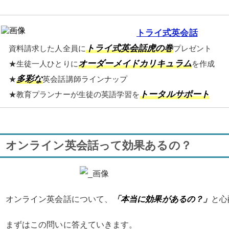
トライ式英会話
トライ式英会話虎の巻
資料請求した人全員に
プレゼント
オーダーメイドカリキュラム
★生徒一人ひとりに
を作成
多彩な
★
英会話講師ラインナップ
トータルサポート
★教育プランナーが生徒の英語学習を
オンライン英会話って効果あるの？
オンライン英会話について、
「本当に効果があるの？」
と心
まずはこの問いに答えていきます。