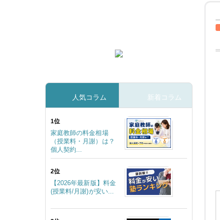
人気コラム
新着コラム
1位
家庭教師の料金相場
（授業料・月謝）は？
個人契約...
2位
【2026年最新版】料金
(授業料/月謝)が安い...