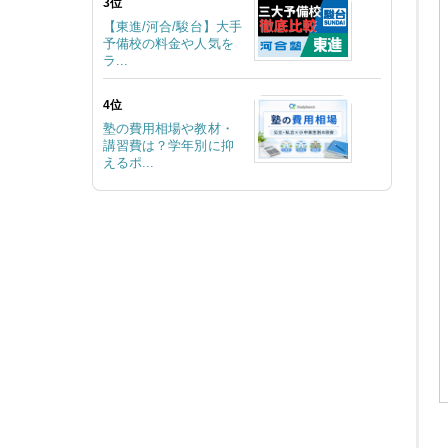
3位
【東進/河合/駿台】大手
予備校の料金や人気を
ラ...
4位
塾の費用相場や教材・
講習費は？学年別に抑
えるポ...