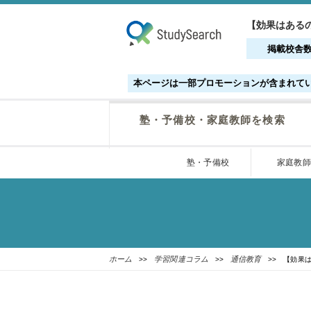
【効果はあるの
掲載校舎
本ページは一部プロモーションが含まれて
塾・予備校・家庭教師を検索
塾・予備校
家庭教師
ホーム
学習関連コラム
通信教育
>>
>>
>> 【効果は