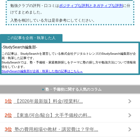
勉強クラブの評判・口コミは
ポジティブな評判とネガティブな評判
に分
けてまとめました。
入塾を検討している方は是非参考にしてください。
この記事を企画・執筆した人
-StudySearch編集部-
この記事は、StudySearchを運営している株式会社デジタルトレンズのStudySearch編集部が企
画・執筆した記事です。
StudySearchでは、塾・予備校・家庭教師探しをテーマに塾の探し方や勉強方法について情報発
信をしています。
StudySearch編集部が企画・執筆した他の記事はこちら→
塾・予備校に関する人気のコラム
1位
【2026年最新版】料金(授業料/...
2位
【東進/河合/駿台】大手予備校の料...
3位
塾の費用相場や教材・講習費は？学年...