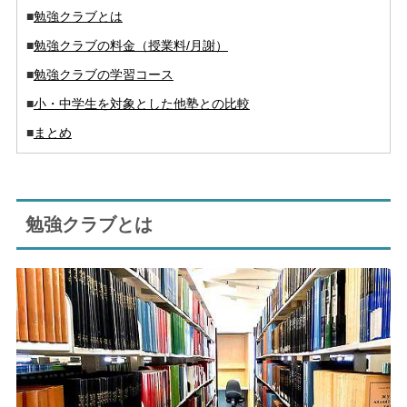
■
勉強クラブとは
■
勉強クラブの料金（授業料/月謝）
■
勉強クラブの学習コース
■
小・中学生を対象とした他塾との比較
■
まとめ
勉強クラブとは