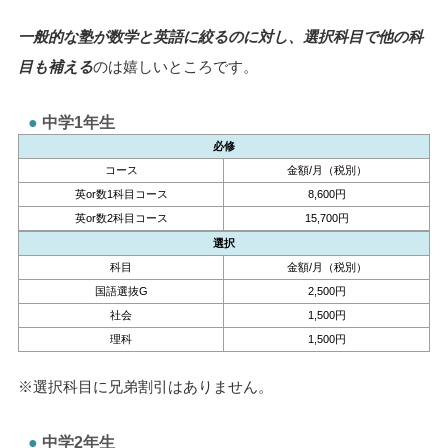
一般的な塾が数学と英語に絞るのに対し、選択科目で他の科
目も補える
のは嬉しいところです。
中学1年生
必修
コース
金額/月（税別）
英or数1科目コース
8,600円
英or数2科目コース
15,700円
選択
科目
金額/月（税別）
国語選抜G
2,500円
社会
1,500円
理科
1,500円
※選択科目に兄弟割引はありません。
中学2年生