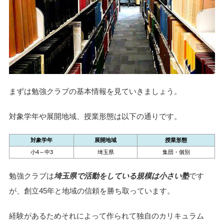
まずは勉強クラブの基本情報を見ていきましょう。
対象学年や展開地域、授業形態は以下の通りです。
対象学年
展開地域
授業形態
小4～中3
埼玉県
集団・個別
勉強クラブは
埼玉県で活動をしている規模は小さい塾
です
が、創立45年と地域の信頼を勝ち取っています。
経験があるためそれによって作られて独自のカリキュラム