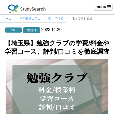
menu
ホーム
学習関連コラム
塾・予備校
【埼玉県】勉強...
2023.11.20
PR
更新日
【埼玉県】勉強クラブの学費/料金や
学習コース、評判/口コミを徹底調査