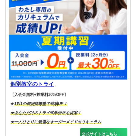
個別教室のトライ
【
入会金無料+授業料30%OFF
】
★
1対1の個別指導塾で成績UP！
★
あなただけのトライ式学習法
を提案！
★一人ひとりに最適な
オーダーメイドカリキュラム
公式サイトはこちら→