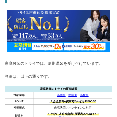
家庭教師のトライでは、夏期講習を受け付けています。
詳細は、以下の通りです。
家庭教師のトライの夏期講習
対象学年
小学生
・
中学生
・
高校生
POINT
入会金無料+授業料2ヶ月分30%OFF
授業形式
自宅訪問／オンラインに対応
＼今なら入会金無料+授業料30%OFF!／
授業料