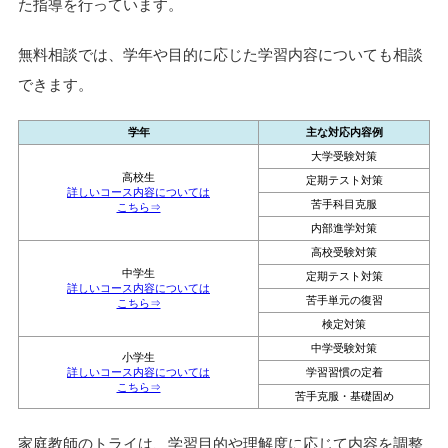
た指導を行っています。
無料相談では、学年や目的に応じた学習内容についても相談
できます。
学年
主な対応内容例
大学受験対策
高校生
定期テスト対策
詳しいコース内容については
苦手科目克服
こちら⇒
内部進学対策
高校受験対策
中学生
定期テスト対策
詳しいコース内容については
苦手単元の復習
こちら⇒
検定対策
中学受験対策
小学生
詳しいコース内容については
学習習慣の定着
こちら⇒
苦手克服・基礎固め
家庭教師のトライは、学習目的や理解度に応じて内容を調整