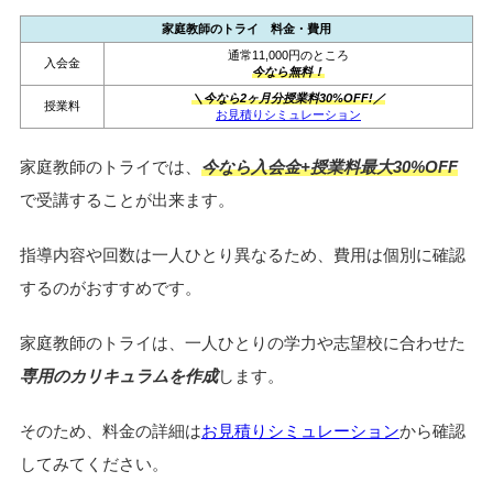
家庭教師のトライ 料金・費用
通常11,000円のところ
入会金
今なら無料！
＼今なら2ヶ月分授業料30%OFF!／
授業料
お見積りシミュレーション
家庭教師のトライでは、
今なら入会金+授業料最大30%OFF
で受講することが出来ます。
指導内容や回数は一人ひとり異なるため、費用は個別に確認
するのがおすすめです。
家庭教師のトライは、一人ひとりの学力や志望校に合わせた
専用のカリキュラムを作成
します。
そのため、料金の詳細は
お見積りシミュレーション
から確認
してみてください。