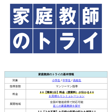
家庭教師のトライの基本情報
対象
小学生
/
中学生
/
高校生
指導形態
マンツーマン指導
⇓⇓【簡単1分】料金（授業料）が分かる⇓⇓
料金
お見積もりシミュレーション
全国47都道府県で対応可能
展開地域
近くの家庭教師を探す
⇓⇓【入会不要】お子様の学習の悩みを相談⇓⇓