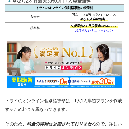
今なら2ヶ月最大30%OFF+入会金無料
トライのオンライン個別指導塾の授業料
通常11,000円（税込）のところ
入会金
今なら入会金無料！
＼授業料2ヶ月分最大30%OFF!／
授業料
お見積りシミュレーション
トライのオンライン個別指導塾は、1人1人学習プランを作成
するため料金が異なってきます。
そのため、
料金の詳細は公開されておりません
ので、詳しい