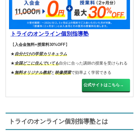
トライのオンライン個別指導塾
【
入会金無料+授業料30%OFF
】
★
自分だけの学習カリキュラム
★
全国どこに住んでいても
自分に合った講師の授業を受けられる
★
無料オリジナル教材
と
映像授業
で効率よく学習できる
公式サイトはこちら→
トライのオンライン個別指導塾とは