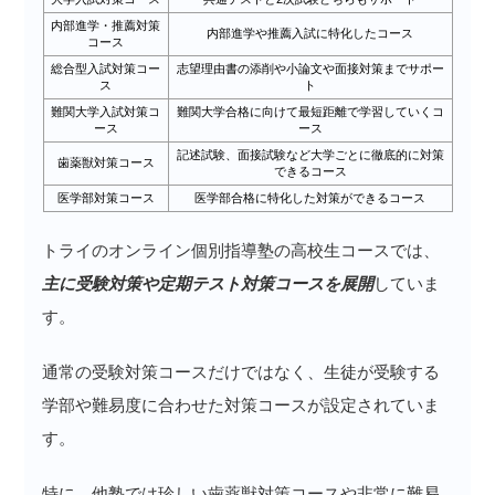
内部進学・推薦対策
内部進学や推薦入試に特化したコース
コース
総合型入試対策コー
志望理由書の添削や小論文や面接対策までサポー
ス
ト
難関大学入試対策コ
難関大学合格に向けて最短距離で学習していくコ
ース
ース
記述試験、面接試験など大学ごとに徹底的に対策
歯薬獣対策コース
できるコース
医学部対策コース
医学部合格に特化した対策ができるコース
トライのオンライン個別指導塾の高校生コースでは、
主に受験対策や定期テスト対策コースを展開
していま
す。
通常の受験対策コースだけではなく、生徒が受験する
学部や難易度に合わせた対策コースが設定されていま
す。
特に、他塾では珍しい歯薬獣対策コースや非常に難易