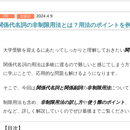
2024.4.9
PR
更新日
関係代名詞の非制限用法とは？用法のポイントを
大学受験を迎えるにあたってしっかりと理解しておきたい
関
関係代名詞の用法は多岐に渡るので難しいと感じてしまう方
に学ぶことで、応用的な問題も解けるようになります。
そこで、今回は
関係代名詞と関係副詞
の
非制限用法
について
制限用法も含め、
非制限用法の訳し方
や
使う際のポイント
、
かなど、詳しく解説していくのでぜひ最後までご覧ください
【目次】