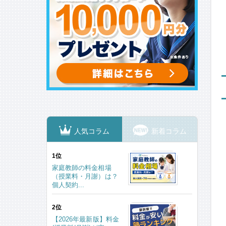
人気コラム
新着コラム
1位
家庭教師の料金相場
（授業料・月謝）は？
個人契約...
2位
【2026年最新版】料金