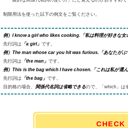
制限用法を使った以下の例文をご覧ください。
例）I know a girl who likes cooking.「私は料理が
先行詞は
「a girl」
です。
例）The man whose car you hit was furious
先行詞は
「the man」
です。
例）This is the bag which I have chosen.「これは
先行詞は
「the bag」
です。
目的格の場合、
関係代名詞は省略できる
ので、「which」
CHECK