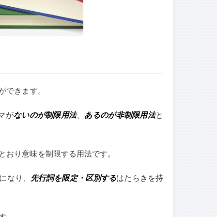
ができます。
マが
ないのが制限用法
、
あるのが非制限用法
と
とおり意味を制限する用法です。
になり、
先行詞を限定・区別する
はたらきを持
す。