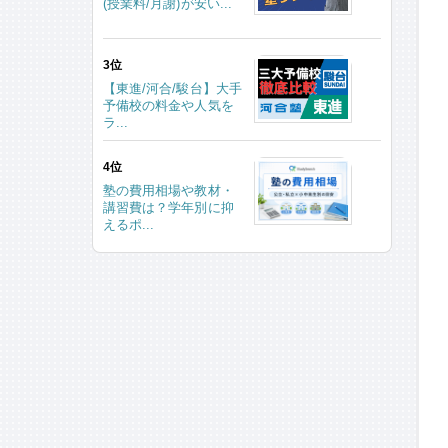
(授業料/月謝)が安い...
3位
【東進/河合/駿台】大手
予備校の料金や人気を
ラ...
4位
塾の費用相場や教材・
講習費は？学年別に抑
えるポ...