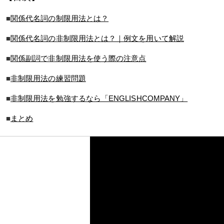
■
関係代名詞の制限用法とは？
■
関係代名詞の非制限用法とは？｜例文を用いて解説
■
関係副詞で非制限用法を使う際の注意点
■
非制限用法の練習問題
■
非制限用法を勉強するなら「ENGLISHCOMPANY」
■
まとめ