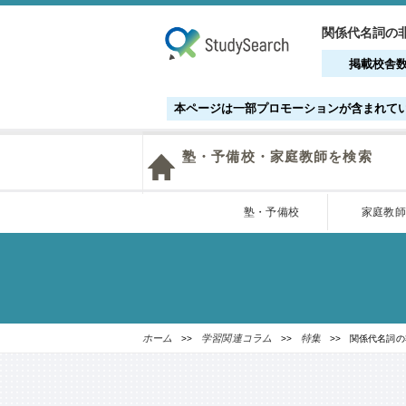
関係代名詞の非
掲載校舎
本ページは一部プロモーションが含まれて
塾・予備校・家庭教師を検索
塾・予備校
家庭教師
ホーム
学習関連コラム
特集
>>
>>
>> 関係代名詞の