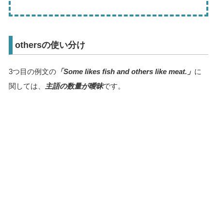
othersの使い分け
3つ目の例文の
「Some likes fish and others like meat.」
に
関しては、
主語の数量が曖昧
です。