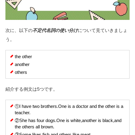
次に、以下の
不定代名詞の使い分け
について見ていきましょ
う。
the other
another
others
紹介する例文は5つです。
①I have two brothers.One is a doctor and the other is a
teacher.
②She has four dogs.One is white,another is black,and
the others all brown.
③Some likes fish and others like meat.