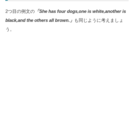
2つ目の例文の
「She has four dogs,one is white,another is
black,and the others all brown.」
も同じように考えましょ
う。