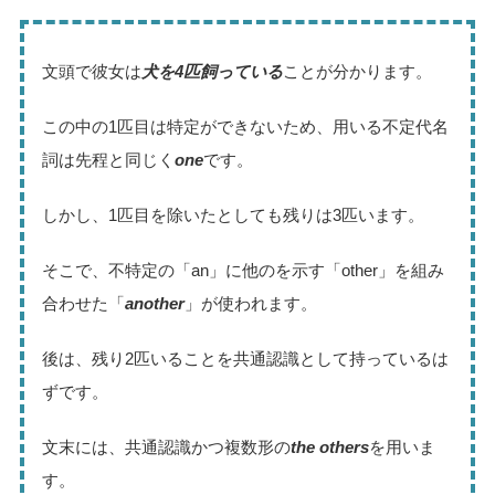
文頭で彼女は
犬を4匹飼っている
ことが分かります。
この中の1匹目は特定ができないため、用いる不定代名
詞は先程と同じく
one
です。
しかし、1匹目を除いたとしても残りは3匹います。
そこで、不特定の「an」に他のを示す「other」を組み
合わせた「
another
」が使われます。
後は、残り2匹いることを共通認識として持っているは
ずです。
文末には、共通認識かつ複数形の
the others
を用いま
す。