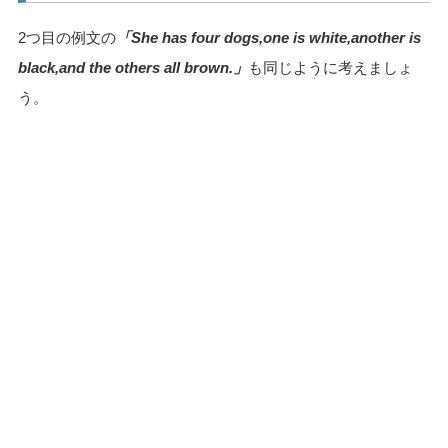
2つ目の例文の
「She has four dogs,one is white,another is
black,and the others all brown.」
も同じように考えましょ
う。