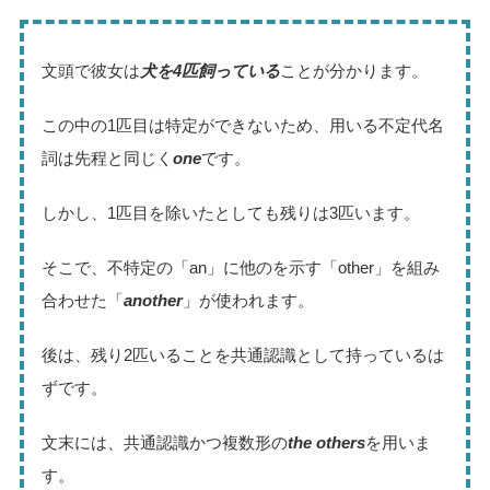
文頭で彼女は
犬を4匹飼っている
ことが分かります。
この中の1匹目は特定ができないため、用いる不定代名
詞は先程と同じく
one
です。
しかし、1匹目を除いたとしても残りは3匹います。
そこで、不特定の「an」に他のを示す「other」を組み
合わせた「
another
」が使われます。
後は、残り2匹いることを共通認識として持っているは
ずです。
文末には、共通認識かつ複数形の
the others
を用いま
す。