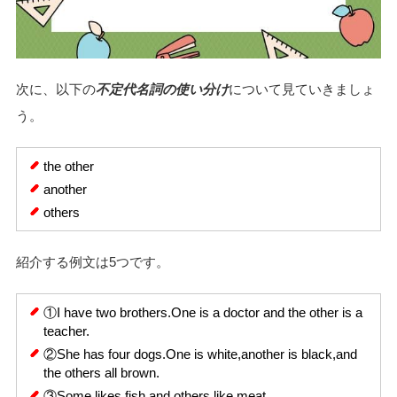
次に、以下の
不定代名詞の使い分け
について見ていきましょ
う。
the other
another
others
紹介する例文は5つです。
①I have two brothers.One is a doctor and the other is a
teacher.
②She has four dogs.One is white,another is black,and
the others all brown.
③Some likes fish and others like meat.