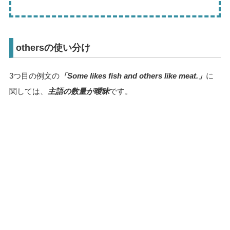
othersの使い分け
3つ目の例文の
「Some likes fish and others like meat.」
に
関しては、
主語の数量が曖昧
です。