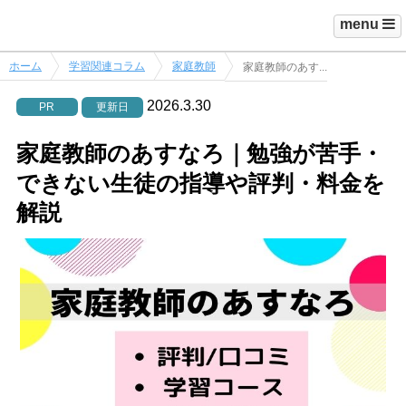
menu
ホーム
学習関連コラム
家庭教師
家庭教師のあす...
2026.3.30
PR
更新日
家庭教師のあすなろ｜勉強が苦手・
できない生徒の指導や評判・料金を
解説