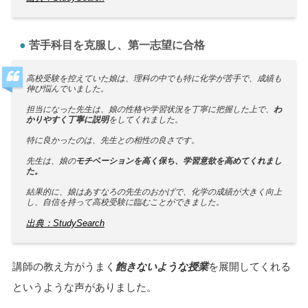
苦手科目を克服し、第一志望に合格
高校受験を控えていた娘は、理科の中でも特に化学が苦手で、成績も
伸び悩んでいました。
担当になった先生は、娘の性格や学習状況を丁寧に把握した上で、
わ
かりやすく丁寧に説明
をしてくれました。
特に良かったのは、先生との相性の良さです。
先生は、娘の
モチベーションを高く保ち、学習意欲を高めてくれまし
た。
結果的に、娘はあすなろの先生のおかげで、化学の成績が大きく向上
し、自信を持って高校受験に臨むことができました。
出典：StudySearch
講師の教え方がうまく
飽きないような授業
を展開してくれる
というような声がありました。