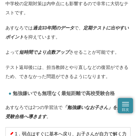
中学校の定期対策は内申点にも影響するので非常に大切なテ
ストです。
あすなろでは
過去33年間のデータ
で、
定期テストに出やすい
ポイント
を抑えています。
よって
短時間でより点数アップ
させることが可能です。
テスト返却後には、担当教師とやり直しなどの復習ができる
ため、できなかった問題ができるようになります。
勉強嫌いでも無理なく最短距離で高校受験合格
あすなろでは2つの学習法で
「勉強嫌いなお子さん」を高校
受験合格へ導きます
。
1．弱点はすぐに基本へ戻り、お子さんが自力で解く力