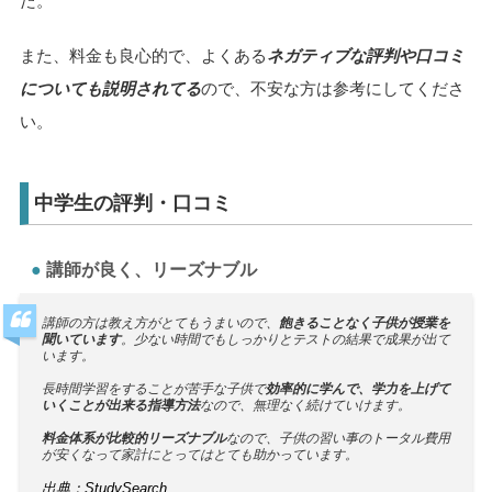
た。
また、料金も良心的で、よくある
ネガティブな評判や口コミ
についても説明されてる
ので、不安な方は参考にしてくださ
い。
中学生の評判・口コミ
講師が良く、リーズナブル
講師の方は教え方がとてもうまいので、
飽きることなく子供が授業を
聞いています
。少ない時間でもしっかりとテストの結果で成果が出て
います。
長時間学習をすることが苦手な子供で
効率的に学んで、学力を上げて
いくことが出来る指導方法
なので、無理なく続けていけます。
料金体系が比較的リーズナブル
なので、子供の習い事のトータル費用
が安くなって家計にとってはとても助かっています。
出典：StudySearch