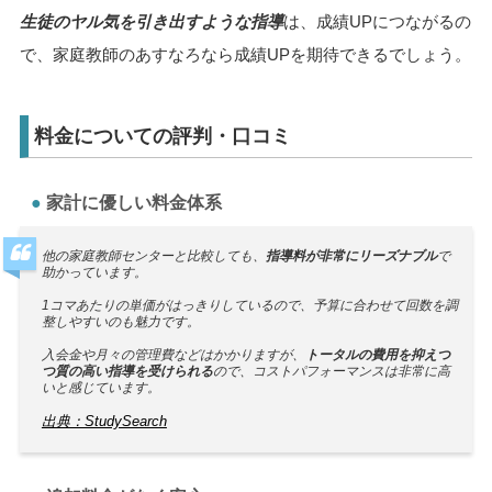
生徒のヤル気を引き出すような指導
は、成績UPにつながるの
で、家庭教師のあすなろなら成績UPを期待できるでしょう。
料金についての評判・口コミ
家計に優しい料金体系
他の家庭教師センターと比較しても、
指導料が非常にリーズナブル
で
助かっています。
1コマあたりの単価がはっきりしているので、予算に合わせて回数を調
整しやすいのも魅力です。
入会金や月々の管理費などはかかりますが、
トータルの費用を抑えつ
つ質の高い指導を受けられる
ので、コストパフォーマンスは非常に高
いと感じています。
出典：StudySearch