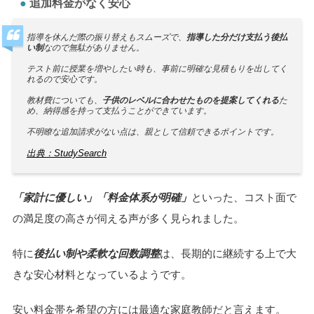
追加料金がなく安心
指導を休んだ際の振り替えもスムーズで、
指導した分だけ支払う後払
い制
なので無駄がありません。
テスト前に授業を増やしたい時も、事前に明確な見積もりを出してく
れるので安心です。
教材費についても、
子供のレベルに合わせたものを提案してくれる
た
め、納得感を持って支払うことができています。
不明瞭な追加請求がない点は、親として信頼できるポイントです。
出典：StudySearch
「家計に優しい」「料金体系が明確」
といった、コスト面で
の満足度の高さが伺える声が多く見られました。
特に
後払い制や柔軟な回数調整
は、長期的に継続する上で大
きな安心材料となっているようです。
安い料金帯を希望の方には最適な家庭教師だと言えます。