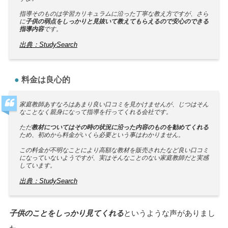
指導そのものは学習カリキュラムに沿った丁寧な教え方ですが、さら
に
子供の弱点をしっかりと見抜いて教えてもらえるので安心のできる
指導内容
です。
出典：StudySearch
料金は良心的
家庭教師あすなろはあまり良い口コミを見かけませんが、じつはそん
なことなく親身になって指導を行ってくれる会社です。
ただ
教材についてはその時の状況に沿った内容のものを勧めてくれる
ため、初めから料金がいくら必要という事はわかりません。
この料金が不明なことにより高額な教材を販売されたなど良い口コミ
になっていないようですが、実はそんなことのない家庭教師だと実感
しています。
出典：StudySearch
子供のことをしっかり見てくれる
というような声がありまし