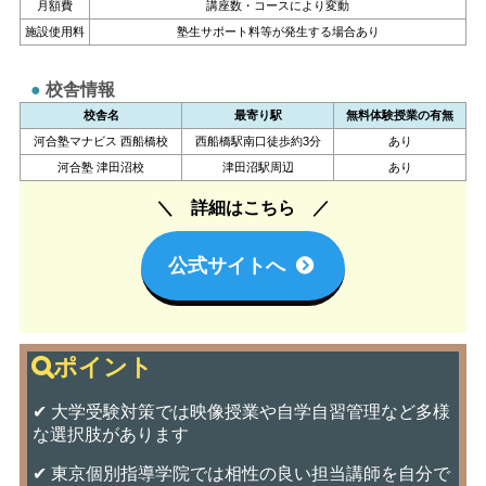
月額費
講座数・コースにより変動
施設使用料
塾生サポート料等が発生する場合あり
校舎情報
校舎名
最寄り駅
無料体験授業の有無
河合塾マナビス 西船橋校
西船橋駅南口徒歩約3分
あり
河合塾 津田沼校
津田沼駅周辺
あり
詳細はこちら
公式サイトへ
✔ 大学受験対策では映像授業や自学自習管理など多様
な選択肢があります
✔ 東京個別指導学院では相性の良い担当講師を自分で