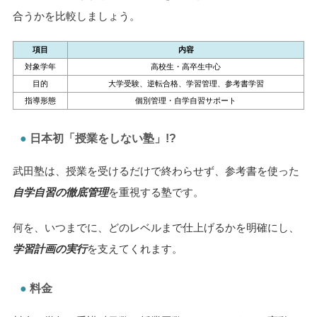
合うかを比較しましょう。
項目
内容
対象学年
高校生・高卒生中心
目的
大学受験、逆転合格、学習管理、参考書学習
指導形態
個別管理・自学自習サポート
日本初「授業をしない塾」!?
武田塾は、授業を受けるだけで終わらせず、参考書を使った
自学自習の徹底管理
を重視する塾です。
何を、いつまでに、どのレベルまで仕上げるかを明確にし、
学習計画の実行
を支えてくれます。
料金