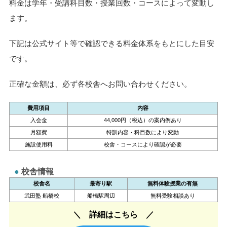
料金は学年・受講科目数・授業回数・コースによって変動し
ます。
下記は公式サイト等で確認できる料金体系をもとにした目安
です。
正確な金額は、必ず各校舎へお問い合わせください。
費用項目
内容
入会金
44,000円（税込）の案内例あり
月額費
特訓内容・科目数により変動
施設使用料
校舎・コースにより確認が必要
校舎情報
校舎名
最寄り駅
無料体験授業の有無
武田塾 船橋校
船橋駅周辺
無料受験相談あり
詳細はこちら