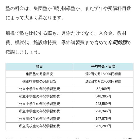
塾の料金は、集団塾か個別指導塾か、また学年や受講科目数
によって大きく異なります。
船橋で塾を比較する際も、月謝だけでなく、入会金、教材
費、模試代、施設維持費、季節講習費まで含めて
年間総額
で
確認しましょう。
項目
平均料金・目安
集団塾の月謝目安
週2回で月18,000円程度
個別指導塾の月謝目安
週2回で月26,000円程度
公立小学生の年間学習塾費
82,469円
私立小学生の年間学習塾費
348,385円
公立中学生の年間学習塾費
243,589円
私立中学生の年間学習塾費
220,346円
公立高校生の年間学習塾費
147,875円
私立高校生の年間学習塾費
269,289円