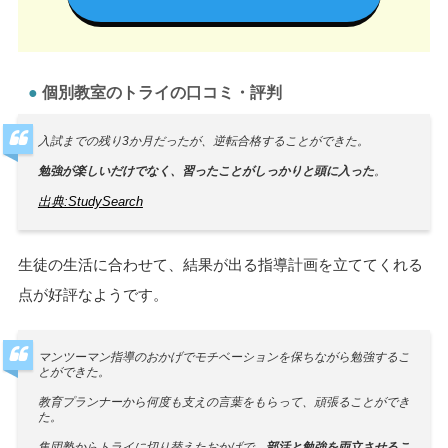
合格実績（一部抜粋）
大学受験（国公立・私立）
東京大学・京都大学
合格
詳しい料金について
旧帝国大学（大阪・名古屋・東北など）
多数合格
早稲田大学・慶應義塾大学
多数合格
お見積りシミュレーションへ
上智大学・東京理科大学
合格
GMARCH・関関同立
多数合格
医学部医学科
多数合格 他
高校受験（都立・公立・私立）
個別教室のトライの口コミ・評判
都道府県別 公立トップ高校
多数合格
開成・慶應・早稲田などの難関私立高
合格
入試までの残り3か月だったが、逆転合格することができた。
国立高校・国立高専
合格
勉強が楽しいだけでなく、習ったことがしっかりと頭に入った
。
中学受験（国立・私立）
出典:StudySearch
御三家（開成・麻布・武蔵・桜蔭など）
合格
国立大学附属中学校
多数合格
生徒の生活に合わせて、結果が出る指導計画を立ててくれる
有名私立中学校
多数合格