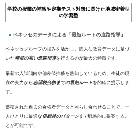
対象
小学生
/
中学生
/
高校生・既卒性
＼入会金無料／
料金
授業料シミュレーション
東京個別指導学院：東京/神奈川/埼玉/千葉/愛知/福岡
エリア
関西個別指導学院：京都/大阪/兵庫
公式サイトで近くの校舎を
探す⇒
授業形式
個別指導
特徴
質の高い講師による個別指導
学校の授業の補習や定期テスト対策に長けた地域密着型
の学習塾
ベネッセのデータによる「最短ルートの進路指導」
ベネッセグループの強みを活かし、膨大な教育データに基づ
いた
精度の高い進路指導
を行えるのが最大の特徴です。
最新の入試傾向や偏差値推移を熟知しているため、生徒の現
在の実力から
志望校合格までの最短ルート
を的確に提示しま