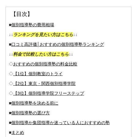
【目次】
■
個別指導塾の費用相場
↓↓
ランキングを見たい方はこちら
↓↓
■
口コミ高評価│おすすめの個別指導塾ランキング
↓↓
料金で比較したい方はこちら
↓↓
◇
おすすめの個別指導塾の料金比較
◇
【1位】個別教室のトライ
◇
【2位】東京・関西個別指導学院
◇
【3位】個別指導学院フリーステップ
■
個別指導塾を決める前に
■
個別指導塾の選び方
■
個別指導か集団指導か迷っている人におすすめの塾
■
まとめ