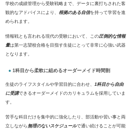
す。
蓄積された過去の合格者データと照らし合わせることで、一
人ひとりに最適な
併願校のパターン
まで戦略的に提案するこ
とが可能です。
学校の成績管理から受験戦略まで、データに裏打ちされた客
観的なアドバイスにより、
根拠のある自信
を持って学習を進
められます。
情報戦とも言われる現代の受験において、この
圧倒的な情報
量
は第一志望校合格を目指す生徒にとって非常に心強い武器
となります。
1科目から柔軟に組めるオーダーメイド時間割
生徒のライフスタイルや学習目的に合わせ、
1科目から自由