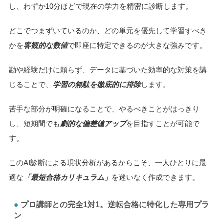
し、わずか10分ほどで現在の学力を精密に診断します。
どこでつまずいているのか、どの単元を優先して学習すべき
かを
客観的な数値
で即座に特定できるのが大きな強みです。
勘や経験だけに頼らず、データに基づいた効率的な対策を講
じることで、
学習の無駄を徹底的に排除
します。
苦手な部分が明確になることで、やるべきことがはっきり
し、短期間でも
劇的な偏差値アップ
を目指すことが可能で
す。
このAI診断による現状分析があるからこそ、一人ひとりに最
適な
「最短合格カリキュラム」
を迷いなく作成できます。
プロ講師との完全1対1。逆転合格に特化した専用プラ
ン