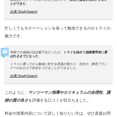
点が好評なようです。
マンツーマン指導のおかげでモチベーションを保ちながら勉強するこ
とができた。
教育プランナーから何度も支えの言葉をもらって、頑張ることができ
た。
集団塾からトライに切り替えたおかげで、
部活と勉強を両立させるこ
とができた
。
出典:StudySearch
忙しくてもモチベーションを保って勉強できるのがトライの
魅力です。
学校での成績がほぼ最下位だったが、
トライを始めて成績優秀者に選
ばれるまでになった
。
トライに通ってから勉強に対する意識が変わり、先生や、教育プラン
ナーのおかげで自信をつけることができました。