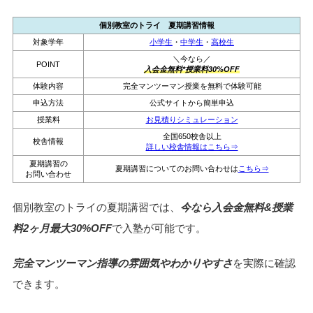
個別教室のトライ 夏期講習情報
対象学年
小学生
・
中学生
・
高校生
＼今なら／
POINT
入会金無料*授業料30%OFF
体験内容
完全マンツーマン授業を無料で体験可能
申込方法
公式サイトから簡単申込
授業料
お見積りシミュレーション
全国650校舎以上
校舎情報
詳しい校舎情報はこちら⇒
夏期講習の
夏期講習についてのお問い合わせは
こちら⇒
お問い合わせ
個別教室のトライの夏期講習では、
今なら入会金無料&授業
料2ヶ月最大30%OFF
で入塾が可能です。
完全マンツーマン指導の雰囲気やわかりやすさ
を実際に確認
できます。