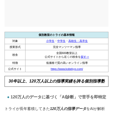
個別教室のトライの基本情報
対象
小学生
・
中学生
・
高校生・高卒生
授業形式
完全マンツーマン指導
全国600教室以上
校舎
公式サイトから近くの校舎を
探す⇒
特徴
低価格で質の高いオンライン指導
公式サイト
https://www.kobekyo.com/
30年以上、120万人以上の指導実績を誇る個別指導塾
120万人のデータに基づく「AI診断」で苦手を即特定
トライが長年蓄積してきた
120万人の指導データ
をAIが解析