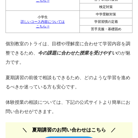
大学受験対策
高校生
定期テスト対策
詳しいコース内容については
苦手科目克服
こちら⇒
内部進学対策
高校受験対策
中学生
定期テスト対策
詳しいコース内容については
苦手単元の復習
こちら⇒
検定対策
中学受験対策
小学生
詳しいコース内容については
学習習慣の定着
こちら⇒
苦手克服・基礎固め
個別教室のトライは、目標や理解度に合わせて学習内容を調
整できるため、
今の課題に合わせた授業を受けやすい
のが魅
力です。
夏期講習の前後で相談もできるため、どのような学習を進め
るべきか迷っている方も安心です。