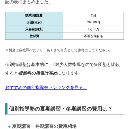
記の表にまとめました。
授業回数(週)
2回
月謝(目安)
26,000円
入会金(目安)
1万~3万
教材費
不要な場合も
※料金は自社調べにより、あくまで目安として参考にしてください。
個別指導塾は基本的に、1対少人数指導なので集団塾と比較
すると
授業料の相場は高め
になります。
おすすめの個別指導塾ランキングを見る→
個別指導塾の夏期講習・冬期講習の費用は？
夏期講習・冬期講習の費用相場